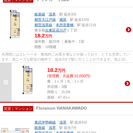
銀座線
「
浅草
」駅 徒歩3分
都営大江戸線
「
蔵前
」駅 徒歩13分
都営浅草線
「
本所吾妻橋
」駅 徒歩11分
東京都
台東区
花川戸
１丁目
18.2
万円
築年数：築25年 ｜募集中：
1室
階数：10階建
共用部にはエレベータ・敷地内ごみ置き場などが揃っており、とても充実してい
ます。高ニーズな駅近の物件で、徒歩3分で駅に行くことができます。地上10階
建てで景色も良く、多数のお問...
18.2
万
円
(管理費・共益費 10,000円)
敷：1ヶ月｜礼：1ヶ月
所在階：3階
間取り：2LDK
面積：47.42㎡
Floraison HANAKAWADO
賃貸｜マンション
東武伊勢崎線
「
浅草
」駅 徒歩4分
銀座線
「
浅草
」駅 徒歩7分
都営浅草線
「
本所吾妻橋
」駅 徒歩13分