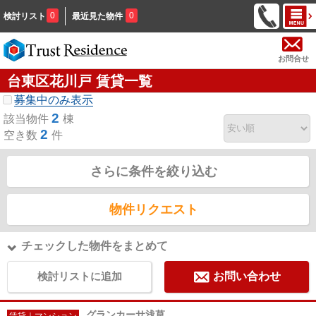
0
0
検討リスト
最近見た物件
お問合せ
台東区花川戸 賃貸一覧
募集中のみ表示
2
該当物件
棟
2
空き数
件
さらに条件を絞り込む
物件リクエスト
チェックした物件をまとめて
検討リストに追加
お問い合わせ
グランカーサ浅草
賃貸｜マンション