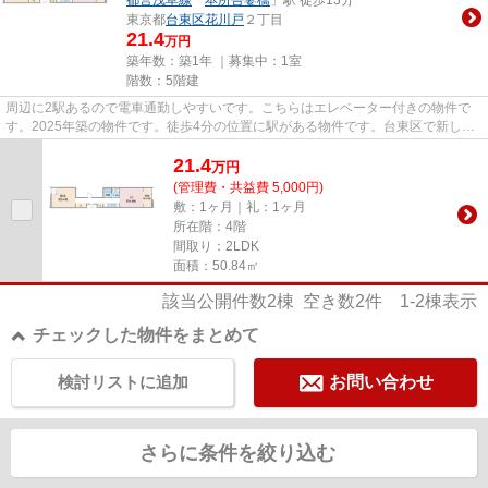
東京都
台東区
花川戸
２丁目
21.4
万円
築年数：築1年 ｜募集中：
1室
階数：5階建
周辺に2駅あるので電車通勤しやすいです。こちらはエレベーター付きの物件で
す。2025年築の物件です。徒歩4分の位置に駅がある物件です。台東区で新しい
住環境をお探しなら、東武伊勢...
21.4
万
円
(管理費・共益費 5,000円)
敷：1ヶ月｜礼：1ヶ月
所在階：4階
間取り：2LDK
面積：50.84㎡
該当公開件数
2
棟 空き数
2
件
1-2
棟表示
チェックした物件をまとめて
検討リストに追加
お問い合わせ
さらに条件を絞り込む