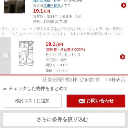
都営新宿線
「
住吉
」駅 徒歩14分
東京都
墨田区
錦糸
３丁目
19.1
万円
築年数：築24年 ｜募集中：
1室
階数：12階建 地下1階
近くにはミニストップ 錦糸公園店(徒歩2分)がありちょっとした買い物に便利で
す。こちらはマンションタイプになります。きれいな外観を簡単に保つことがで
きる、外観タイル張りとなっ...
19.1
万
円
(管理費・共益費 8,000円)
敷：1ヶ月｜礼：1ヶ月
所在階：10階
間取り：2LDK
面積：50.02㎡
該当公開件数
2
棟 空き数
2
件
1-2
棟表示
チェックした物件をまとめて
検討リストに追加
お問い合わせ
さらに条件を絞り込む