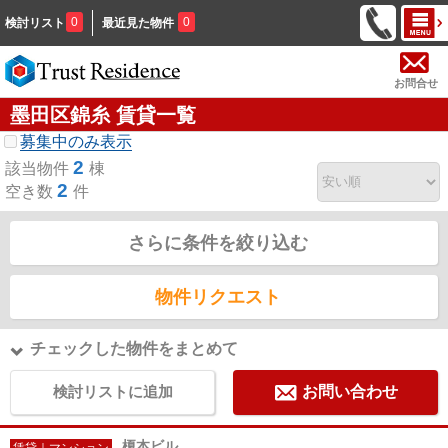
0
0
検討リスト
最近見た物件
お問合せ
墨田区錦糸 賃貸一覧
募集中のみ表示
2
該当物件
棟
2
空き数
件
さらに条件を絞り込む
物件リクエスト
チェックした物件をまとめて
検討リストに追加
お問い合わせ
榎本ビル
賃貸｜マンション