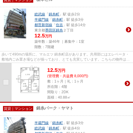
総武線
「
錦糸町
」駅 徒歩2分
半蔵門線
「
錦糸町
」駅 徒歩3分
都営新宿線
「
住吉
」駅 徒歩14分
東京都
墨田区
錦糸
２丁目
12.5
万円
築年数：築46年 ｜募集中：
1室
階数：7階建
歩いて490mの場所に、マルエツ 錦糸町店があります。共用部にはエレベータ・
敷地内ごみ置き場などが揃っており、とても充実しています。こちらの物件はマ
ンションです。駅まで2分と、...
12.5
万
円
(管理費・共益費 8,000円)
敷：1ヶ月｜礼：1ヶ月
所在階：4階
間取り：2DK
面積：40.88㎡
錦糸パーク・ヤマト
賃貸｜マンション
半蔵門線
「
錦糸町
」駅 徒歩3分
総武線
「
錦糸町
」駅 徒歩4分