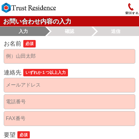
電話する
お問い合わせ内容の入力
入力
確認
送信
お名前
必須
連絡先
いずれか１つ以上入力
要望
必須