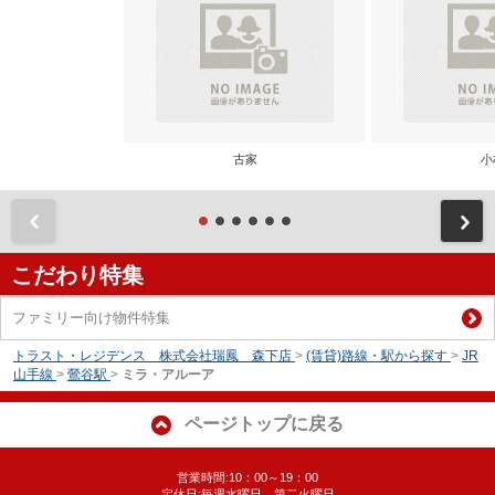
古家
小
前
こだわり特集
ファミリー向け物件特集
トラスト・レジデンス 株式会社瑞鳳 森下店
>
(賃貸)路線・駅から探す
>
JR
山手線
>
鶯谷駅
>
ミラ・アルーア
ページトップに戻る
営業時間:10：00～19：00
定休日:毎週水曜日、第二火曜日