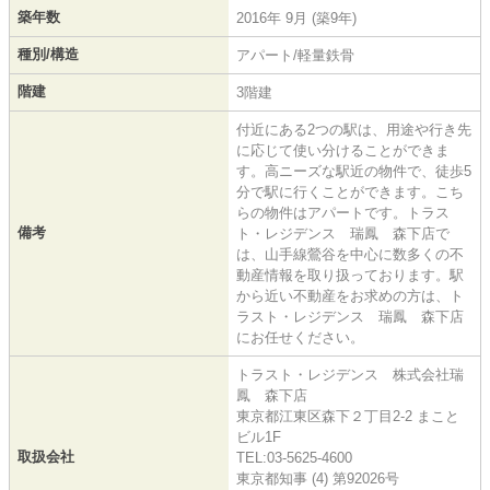
築年数
2016年 9月 (築9年)
種別/構造
アパート/軽量鉄骨
階建
3階建
付近にある2つの駅は、用途や行き先
に応じて使い分けることができま
す。高ニーズな駅近の物件で、徒歩5
分で駅に行くことができます。こち
らの物件はアパートです。トラス
備考
ト・レジデンス 瑞鳳 森下店で
は、山手線鶯谷を中心に数多くの不
動産情報を取り扱っております。駅
から近い不動産をお求めの方は、ト
ラスト・レジデンス 瑞鳳 森下店
にお任せください。
トラスト・レジデンス 株式会社瑞
鳳 森下店
東京都江東区森下２丁目2-2 まこと
ビル1F
取扱会社
TEL:03-5625-4600
東京都知事 (4) 第92026号