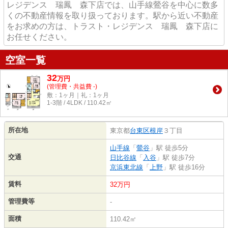
レジデンス 瑞鳳 森下店では、山手線鶯谷を中心に数多
くの不動産情報を取り扱っております。駅から近い不動産
をお求めの方は、トラスト・レジデンス 瑞鳳 森下店に
お任せください。
空室一覧
32
万
円
(管理費・共益費 -)
敷：1ヶ月｜礼：1ヶ月
1-3階 / 4LDK / 110.42㎡
所在地
東京都
台東区
根岸
３丁目
山手線
「
鶯谷
」駅 徒歩5分
交通
日比谷線
「
入谷
」駅 徒歩7分
京浜東北線
「
上野
」駅 徒歩16分
賃料
32万円
管理費等
-
面積
110.42㎡