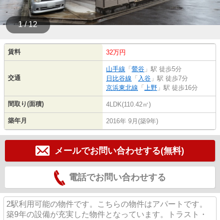
1 / 12
賃料
32万円
山手線
「
鶯谷
」駅 徒歩5分
交通
日比谷線
「
入谷
」駅 徒歩7分
京浜東北線
「
上野
」駅 徒歩16分
間取り(面積)
4LDK(110.42㎡)
築年月
2016年 9月(築9年)
メールでお問い合わせする(無料)
電話でお問い合わせする
2駅利用可能の物件です。こちらの物件はアパートです。
築9年の設備が充実した物件となっています。トラスト・