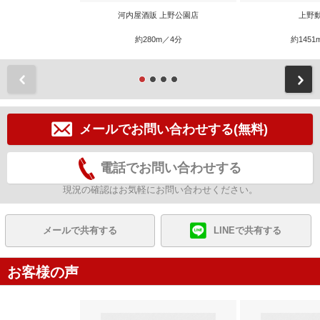
河内屋酒販 上野公園店
上野
約280m／4分
約1451
前
メールでお問い合わせする(無料)
電話でお問い合わせする
現況の確認はお気軽にお問い合わせください。
メールで共有する
LINEで共有する
お客様の声