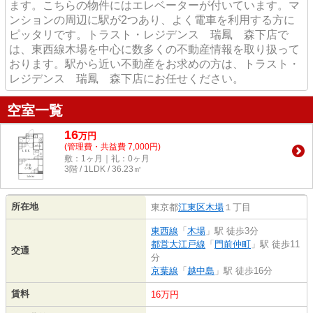
ます。こちらの物件にはエレベーターが付いています。マ
ンションの周辺に駅が2つあり、よく電車を利用する方に
ピッタリです。トラスト・レジデンス 瑞鳳 森下店で
は、東西線木場を中心に数多くの不動産情報を取り扱って
おります。駅から近い不動産をお求めの方は、トラスト・
レジデンス 瑞鳳 森下店にお任せください。
空室一覧
16
万
円
(管理費・共益費 7,000円)
敷：1ヶ月｜礼：0ヶ月
3階 / 1LDK / 36.23㎡
所在地
東京都
江東区
木場
１丁目
東西線
「
木場
」駅 徒歩3分
都営大江戸線
「
門前仲町
」駅 徒歩11
交通
分
京葉線
「
越中島
」駅 徒歩16分
賃料
16万円