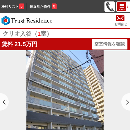
0
0
検討リスト
最近見た物件
お問合せ
クリオ入谷（
1
室）
賃料
21.5万円
空室情報を確認