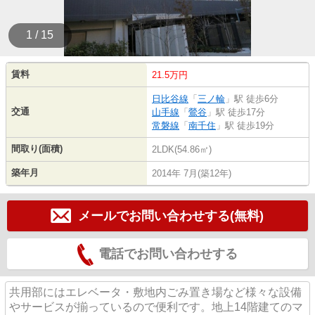
1 / 15
賃料
21.5万円
日比谷線
「
三ノ輪
」駅 徒歩6分
交通
山手線
「
鶯谷
」駅 徒歩17分
常磐線
「
南千住
」駅 徒歩19分
間取り(面積)
2LDK(54.86㎡)
築年月
2014年 7月(築12年)
メールでお問い合わせする(無料)
電話でお問い合わせする
共用部にはエレベータ・敷地内ごみ置き場など様々な設備
やサービスが揃っているので便利です。地上14階建てのマ