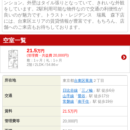
ンション。外壁はタイル張りとなっていて、きれいな外観
をしています。2駅利用可能な物件なので交通の利便性が
良いのが魅力です。トラスト・レジデンス 瑞鳳 森下店
には、台東区エリアの賃貸情報が豊富です。もちろん、店
舗へのご来店もお待ちしております。
空室一覧
21.5
万
円
(管理費・共益費 20,000円)
敷：1ヶ月｜礼：1ヶ月
2階 / 2LDK / 54.86㎡
所在地
東京都
台東区
竜泉
２丁目
日比谷線
「
三ノ輪
」駅 徒歩6分
交通
山手線
「
鶯谷
」駅 徒歩17分
常磐線
「
南千住
」駅 徒歩19分
賃料
21.5万円
管理費等
20,000円