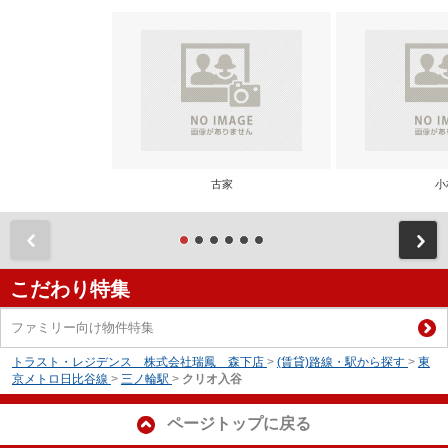
古家
小
前
こだわり特集
ファミリー向け物件特集
トラスト・レジデンス 株式会社瑞鳳 森下店
>
(賃貸)路線・駅から探す
>
東
京メトロ日比谷線
>
三ノ輪駅
>
クリオ入谷
ページトップに戻る