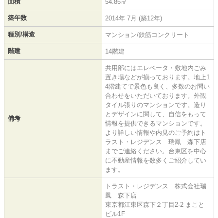
面積
54.86㎡
築年数
2014年 7月 (築12年)
種別/構造
マンション/鉄筋コンクリート
階建
14階建
共用部にはエレベータ・敷地内ごみ
置き場などが揃っております。地上1
4階建てで景色も良く、多数のお問い
合わせをいただいております。外観
タイル張りのマンションです。造り
とデザインに関して、自信をもって
備考
情報を提供できるマンションです。
より詳しい情報や内見のご予約はト
ラスト・レジデンス 瑞鳳 森下店
までご連絡ください。台東区を中心
に不動産情報を数多くご紹介してい
ます。
トラスト・レジデンス 株式会社瑞
鳳 森下店
東京都江東区森下２丁目2-2 まこと
ビル1F