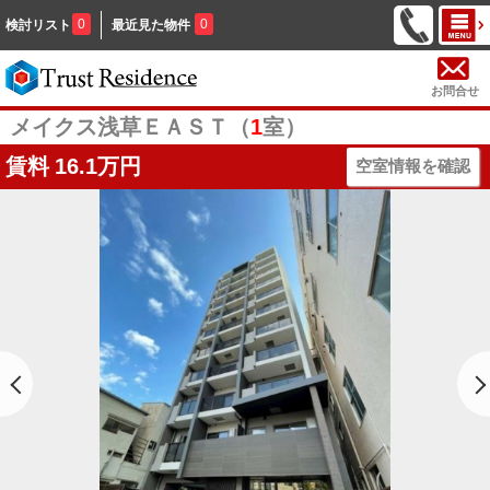
0
0
検討リスト
最近見た物件
お問合せ
メイクス浅草ＥＡＳＴ（
1
室）
賃料
16.1万円
空室情報を確認