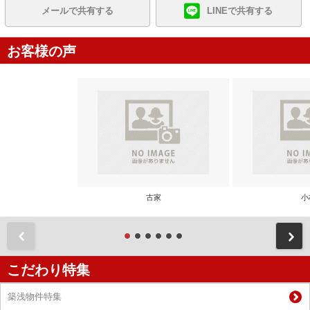
メールで共有する
LINEで共有する
お客様の声
古家
小
前
こだわり特集
築浅物件特集