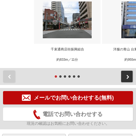
千束通商店街振興組合
洋服の青山 台
約833m／11分
約955
前
メールでお問い合わせする(無料)
電話でお問い合わせする
現況の確認はお気軽にお問い合わせください。