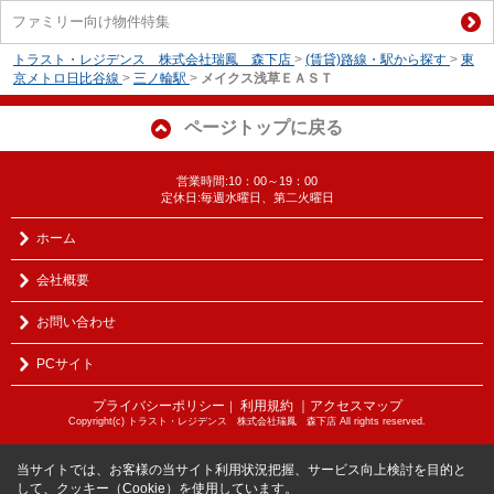
ファミリー向け物件特集
トラスト・レジデンス 株式会社瑞鳳 森下店
>
(賃貸)路線・駅から探す
>
東
京メトロ日比谷線
>
三ノ輪駅
>
メイクス浅草ＥＡＳＴ
ページトップに戻る
営業時間:10：00～19：00
定休日:毎週水曜日、第二火曜日
ホーム
会社概要
お問い合わせ
PCサイト
プライバシーポリシー
利用規約
｜アクセスマップ
｜
Copyright(c) トラスト・レジデンス 株式会社瑞鳳 森下店 All rights reserved.
当サイトでは、お客様の当サイト利用状況把握、サービス向上検討を目的と
して、クッキー（Cookie）を使用しています。