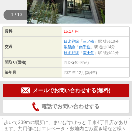
1 / 13
賃料
16.1万円
日比谷線
「
三ノ輪
」駅 徒歩10分
交通
常磐線
「
南千住
」駅 徒歩14分
日比谷線
「
南千住
」駅 徒歩11分
間取り(面積)
2LDK(40.92㎡)
築年月
2021年 12月(築4年)
メールでお問い合わせする(無料)
電話でお問い合わせする
歩いて239mの場所に、まいばすけっと 千束4丁目店があり
ます。共用部にはエレベータ・敷地内ごみ置き場など様々