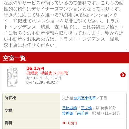
な設備やサービスが揃っているので便利です。こちらの個
性的な物件はデザイナーズマンションとなっております。
行き先に応じて駅を選べる2駅利用可能なマンションで
す。11階建てのマンションを是非ご覧ください。トラス
ト・レジデンス 瑞鳳 森下店では、日比谷線三ノ輪を中
心に数多くの不動産情報を取り扱っております。駅から近
い不動産をお求めの方は、トラスト・レジデンス 瑞鳳
森下店にお任せください。
空室一覧
16.1
万
円
(管理費・共益費 12,000円)
敷：1ヶ月｜礼：1ヶ月
8階 / 2LDK / 40.92㎡
所在地
東京都
台東区
東浅草
２丁目
日比谷線
「
三ノ輪
」駅 徒歩10分
交通
常磐線
「
南千住
」駅 徒歩11～14分
賃料
16.1万円