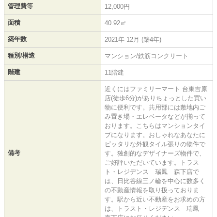
管理費等
12,000円
面積
40.92㎡
築年数
2021年 12月 (築4年)
種別/構造
マンション/鉄筋コンクリート
階建
11階建
近くにはファミリーマート 台東吉原
店(徒歩6分)がありちょっとした買い
物に便利です。共用部には敷地内ご
み置き場・エレベータなどが揃って
おります。こちらはマンションタイ
プになります。おしゃれなあなたに
ピッタリな外観タイル張りの物件で
備考
す。独創的なデザイナーズ物件で、
ご好評いただいています。トラス
ト・レジデンス 瑞鳳 森下店で
は、日比谷線三ノ輪を中心に数多く
の不動産情報を取り扱っておりま
す。駅から近い不動産をお求めの方
は、トラスト・レジデンス 瑞鳳