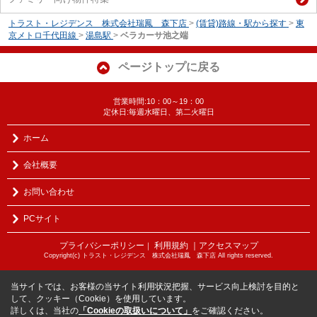
トラスト・レジデンス 株式会社瑞鳳 森下店
>
(賃貸)路線・駅から探す
>
東
京メトロ千代田線
>
湯島駅
>
ベラカーサ池之端
ページトップに戻る
営業時間:10：00～19：00
定休日:毎週水曜日、第二火曜日
ホーム
会社概要
お問い合わせ
PCサイト
プライバシーポリシー
利用規約
｜アクセスマップ
｜
Copyright(c) トラスト・レジデンス 株式会社瑞鳳 森下店 All rights reserved.
当サイトでは、お客様の当サイト利用状況把握、サービス向上検討を目的と
して、クッキー（Cookie）を使用しています。
詳しくは、当社の
「Cookieの取扱いについて」
をご確認ください。