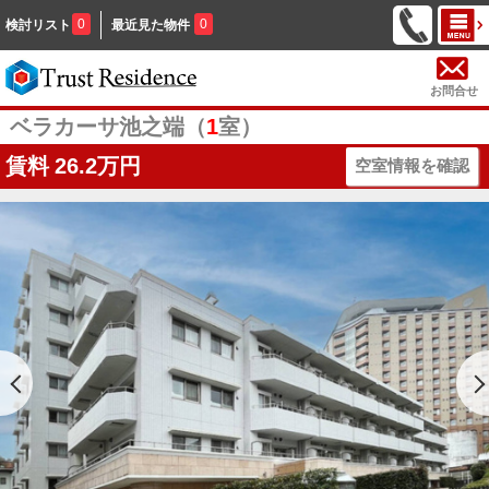
0
0
検討リスト
最近見た物件
お問合せ
ベラカーサ池之端（
1
室）
賃料
26.2万円
空室情報を確認