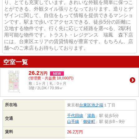
り、とても充実しています。きれいな外観を簡単に保つこ
とができる、外観タイル張りとなっております。造りとデ
ザインに関して、自信をもって情報を提供できるマンショ
ンです。駅まで歩いてアクセスできる、徒歩5分の距離に
立地する物件です。行く先に応じて経路を選べる、2駅利
用可能な物件です。トラスト・レジデンス 瑞鳳 森下店
には、台東区エリアの賃貸情報が豊富です。もちろん、店
舗へのご来店もお待ちしております。
空室一覧
26.2
万
円
NEW
(管理費・共益費 18,000円)
敷：1ヶ月｜礼：0ヶ月
3階 / 2LDK / 70.99㎡
所在地
東京都
台東区
池之端
１丁目
千代田線
「
湯島
」駅 徒歩5分
交通
山手線
「
御徒町
」駅 徒歩8～9分
賃料
26.2万円