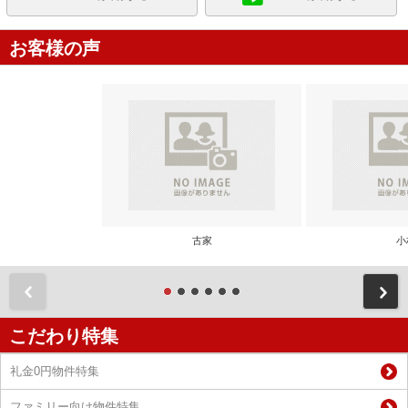
お客様の声
古家
小
前
こだわり特集
礼金0円物件特集
ファミリー向け物件特集