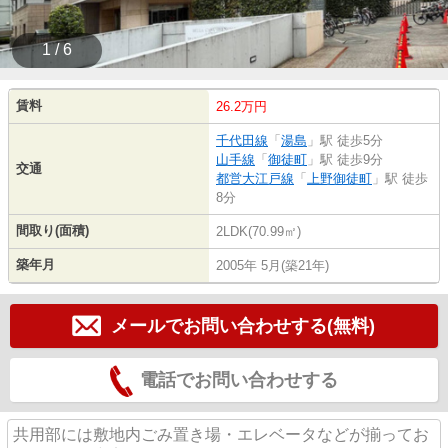
1 / 6
賃料
26.2万円
千代田線
「
湯島
」駅 徒歩5分
山手線
「
御徒町
」駅 徒歩9分
交通
都営大江戸線
「
上野御徒町
」駅 徒歩
8分
間取り(面積)
2LDK(70.99㎡)
築年月
2005年 5月(築21年)
メールでお問い合わせする(無料)
電話でお問い合わせする
共用部には敷地内ごみ置き場・エレベータなどが揃ってお