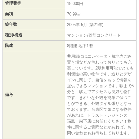
管理費等
18,000円
面積
70.99㎡
築年数
2005年 5月 (築21年)
種別/構造
マンション/鉄筋コンクリート
階建
8階建 地下1階
共用部にはエレベータ・敷地内ごみ
置き場などが備わっておりとても充
実しています。2駅利用可能でとても
利便性の高い物件です。造りとデザ
インに関して、自信をもって情報を
提供できるマンションです。駅まで5
分と、駅近でアクセスも良好な物件
備考
です。きれいな外観を簡単に保つこ
とができる、外観タイル張りとなっ
ております。台東区で気になる物件
があれば、トラスト・レジデンス
瑞鳳 森下店にお任せください！物
件に関するご質問などがあれば、お
問い合わせもお待ちしております。