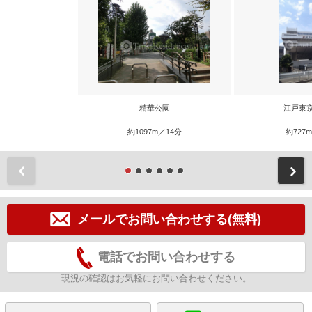
精華公園
江戸東
約1097m／14分
約727
前
メールでお問い合わせする(無料)
電話でお問い合わせする
現況の確認はお気軽にお問い合わせください。