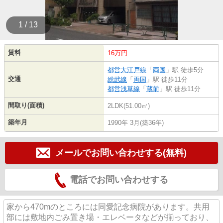
1 / 13
賃料
16万円
都営大江戸線
「
両国
」駅 徒歩5分
交通
総武線
「
両国
」駅 徒歩11分
都営浅草線
「
蔵前
」駅 徒歩11分
間取り(面積)
2LDK(51.00㎡)
築年月
1990年 3月(築36年)
メールでお問い合わせする(無料)
電話でお問い合わせする
家から470mのところには同愛記念病院があります。共用
部には敷地内ごみ置き場・エレベータなどが揃っており、