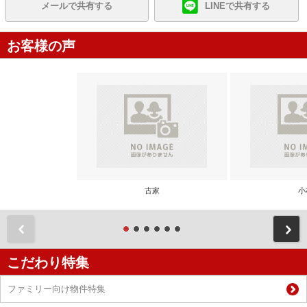
メールで共有する
LINEで共有する
お客様の声
古家
小
前
こだわり特集
ファミリー向け物件特集