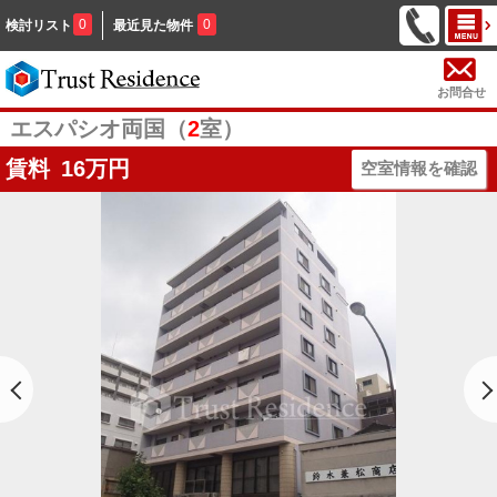
0
0
検討リスト
最近見た物件
お問合せ
エスパシオ両国（
2
室）
賃料
16
万円
空室情報を確認