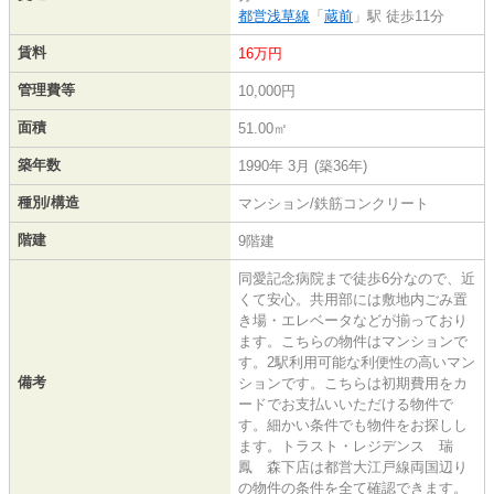
都営浅草線
「
蔵前
」駅 徒歩11分
賃料
16万円
管理費等
10,000円
面積
51.00㎡
築年数
1990年 3月 (築36年)
種別/構造
マンション/鉄筋コンクリート
階建
9階建
同愛記念病院まで徒歩6分なので、近
くて安心。共用部には敷地内ごみ置
き場・エレベータなどが揃っており
ます。こちらの物件はマンションで
す。2駅利用可能な利便性の高いマン
備考
ションです。こちらは初期費用をカ
ードでお支払いいただける物件で
す。細かい条件でも物件をお探しし
ます。トラスト・レジデンス 瑞
鳳 森下店は都営大江戸線両国辺り
の物件の条件を全て確認できます。