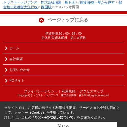
トラスト・レジデンス 株式会社瑞鳳 森下店
>
(賃貸)路線・駅から探す
>
都
営地下鉄都営大江戸線
>
両国駅
>
エスパシオ両国
ページトップに戻る
営業時間:10：00～19：00
定休日:毎週水曜日、第二火曜日
ホーム
会社概要
お問い合わせ
PCサイト
プライバシーポリシー
利用規約
｜アクセスマップ
｜
Copyright(c) トラスト・レジデンス 株式会社瑞鳳 森下店 All rights reserved.
当サイトでは、お客様の当サイト利用状況把握、サービス向上検討を目的と
して、クッキー（Cookie）を使用しています。
詳しくは、当社の
「Cookieの取扱いについて」
をご確認ください。
閉じる