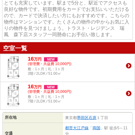
とても充実しています。駅まで5分と、駅近でアクセスも
良好な物件です。初期費用をカードでお支払いいただける
ので、カードで決済したい方にもおすすめです。こちらの
物件はマンションです。たくさんの物件の中からお気に入
りの物件を見つけましょう。トラスト・レジデンス 瑞
鳳 森下店スタッフ一同懸命にお手伝い致します。
空室一覧
16
万
円
NEW
(管理費・共益費 10,000円)
敷：1ヶ月｜礼：1ヶ月
3階 / 2LDK / 51.00㎡
16
万
円
NEW
(管理費・共益費 10,000円)
敷：1ヶ月｜礼：1ヶ月
7階 / 2LDK / 51.00㎡
所在地
東京都
墨田区
石原
１丁目
都営大江戸線
「
両国
」駅 徒歩5～11
交通
分