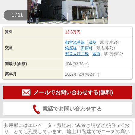
1 / 11
賃料
13.5万円
都営浅草線
「
浅草
」駅 徒歩2分
交通
銀座線
「
田原町
」駅 徒歩7分
都営大江戸線
「
蔵前
」駅 徒歩9分
間取り(面積)
1DK(32.78㎡)
築年月
2002年 2月(築24年)
メールでお問い合わせする(無料)
電話でお問い合わせする
共用部にはエレベータ・敷地内ごみ置き場などが揃ってお
り、とても充実しています。地上11階建てでニーズの高い