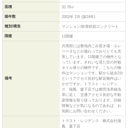
面積
32.78㎡
築年数
2002年 2月 (築24年)
種別/構造
マンション/鉄骨鉄筋コンクリート
階建
11階建
共用部には敷地内ごみ置き場・エレ
ベータなどが備わっておりとても充
実しています。11階建ての物件とな
っています。きれいな見た目の外観
タイル張りの物件です。こちらの物
件はマンションです。駅から徒歩2分
備考
というアクセス良好な駅近物件はい
かがですか。トラスト・レジデン
ス 瑞鳳 森下店では都営浅草線浅
草に近く、交通アクセス良好な不動
産情報を取り扱っております。詳細
情報などが気になるのであれば、お
気軽にお問い合わせください。
トラスト・レジデンス 株式会社瑞
鳳 森下店