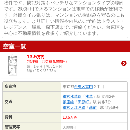
物件です。防犯対策もバッチリなマンションタイプの物件
です。2駅利用できるマンションは電車での移動が便利で
す。外観タイル張りは、マンションの骨組みを守るのにも
役立ちます。より詳しい情報や内見のご予約はトラスト・
レジデンス 瑞鳳 森下店までご連絡ください。台東区を
中心に不動産情報を数多くご紹介しています。
空室一覧
13.5
万
円
(管理費・共益費 8,000円)
敷：1ヶ月｜礼：1ヶ月
6階 / 1DK / 32.78㎡
所在地
東京都
台東区
雷門
２丁目
都営浅草線
「
浅草
」駅 徒歩2分
交通
銀座線
「
田原町
」駅 徒歩7分
都営大江戸線
「
蔵前
」駅 徒歩9分
賃料
13.5万円
管理費等
8,000円