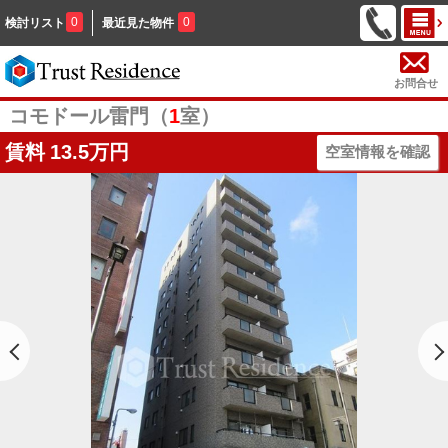
0
0
検討リスト
最近見た物件
お問合せ
コモドール雷門（
1
室）
賃料
13.5万円
空室情報を確認