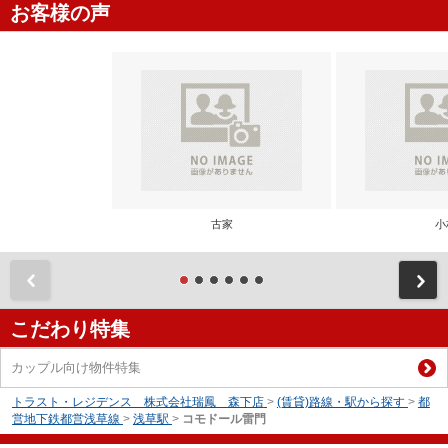
お客様の声
古家
小
前
こだわり特集
カップル向け物件特集
トラスト・レジデンス 株式会社瑞鳳 森下店
>
(賃貸)路線・駅から探す
>
都
営地下鉄都営浅草線
>
浅草駅
>
コモドール雷門