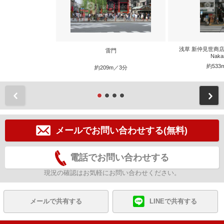
浅草 新仲見世商店街 A
雷門
Naka
約533
約209m／3分
前
メールでお問い合わせする(無料)
電話でお問い合わせする
現況の確認はお気軽にお問い合わせください。
メールで共有する
LINEで共有する