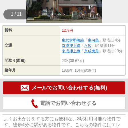
1 / 11
賃料
12万円
東武伊勢崎線
「
東向島
」駅 徒歩4分
交通
京成押上線
「
八広
」駅 徒歩11分
京成押上線
「
京成曳舟
」駅 徒歩13分
間取り(面積)
2DK(38.67㎡)
築年月
1986年 10月(築39年)
メールでお問い合わせする(無料)
電話でお問い合わせする
よくお出かけをする方にも便利な、2駅利用可能な物件で
す。徒歩4分に駅がある物件です。こちらの物件にはエレ