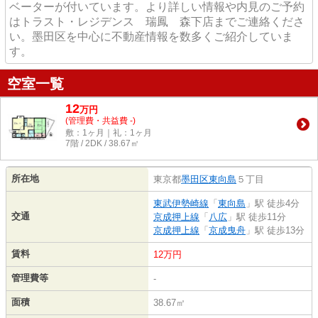
ベーターが付いています。より詳しい情報や内見のご予約
はトラスト・レジデンス 瑞鳳 森下店までご連絡くださ
い。墨田区を中心に不動産情報を数多くご紹介していま
す。
空室一覧
12
万
円
(管理費・共益費 -)
敷：1ヶ月｜礼：1ヶ月
7階 / 2DK / 38.67㎡
所在地
東京都
墨田区
東向島
５丁目
東武伊勢崎線
「
東向島
」駅 徒歩4分
交通
京成押上線
「
八広
」駅 徒歩11分
京成押上線
「
京成曳舟
」駅 徒歩13分
賃料
12万円
管理費等
-
面積
38.67㎡