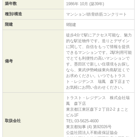
築年数
1986年 10月 (築39年)
種別/構造
マンション/鉄骨鉄筋コンクリート
階建
9階建
徒歩4分で駅にアクセス可能な、魅力
的な駅近物件です。造りとデザイン
に関して、自信をもって情報を提供
できるマンションです。2駅利用可能
でとても利便性の高いマンションで
備考
す。墨田区で新しい住環境をお探し
なら、東武伊勢崎線東向島駅近くで
お求めください。いつでもトラス
ト・レジデンス 瑞鳳 森下店まで
お気軽にお問い合わせください。
トラスト・レジデンス 株式会社瑞
鳳 森下店
東京都江東区森下２丁目2-2 まこと
ビル1F
取扱会社
TEL:03-5625-4600
東京都知事 (4) 第92026号
公益社団法人不動産保証協会