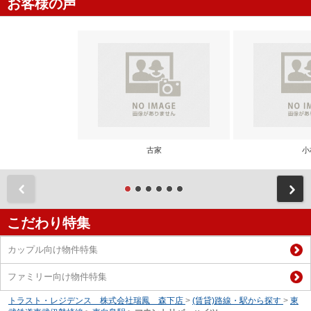
お客様の声
古家
小
前
こだわり特集
カップル向け物件特集
ファミリー向け物件特集
トラスト・レジデンス 株式会社瑞鳳 森下店
>
(賃貸)路線・駅から探す
>
東