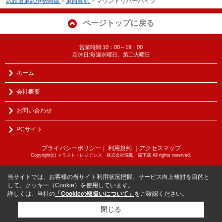
武鉄道東武伊勢崎線
>
東向島駅
>
マウントリバーハイツ
ページトップに戻る
営業時間:10：00～19：00
定休日:毎週水曜日、第二火曜日
ホーム
会社概要
お問い合わせ
PCサイト
プライバシーポリシー
利用規約
｜アクセスマップ
｜
Copyright(c) トラスト・レジデンス 株式会社瑞鳳 森下店 All rights reserved.
当サイトでは、お客様の当サイト利用状況把握、サービス向上検討を目的と
して、クッキー（Cookie）を使用しています。
詳しくは、当社の
「Cookieの取扱いについて」
をご確認ください。
閉じる