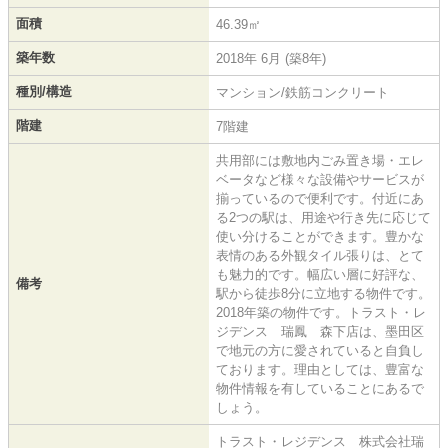
面積
46.39㎡
築年数
2018年 6月 (築8年)
種別/構造
マンション/鉄筋コンクリート
階建
7階建
共用部には敷地内ごみ置き場・エレ
ベータなど様々な設備やサービスが
揃っているので便利です。付近にあ
る2つの駅は、用途や行き先に応じて
使い分けることができます。豊かな
表情のある外観タイル張りは、とて
も魅力的です。幅広い層に好評な、
備考
駅から徒歩8分に立地する物件です。
2018年築の物件です。トラスト・レ
ジデンス 瑞鳳 森下店は、墨田区
で地元の方に愛されていると自負し
ております。理由としては、豊富な
物件情報を有していることにあるで
しょう。
トラスト・レジデンス 株式会社瑞