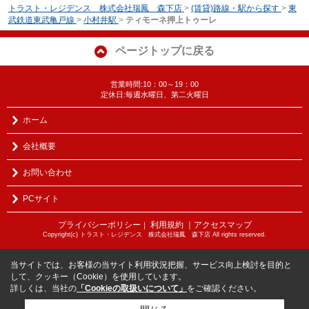
トラスト・レジデンス 株式会社瑞鳳 森下店
>
(賃貸)路線・駅から探す
>
東
武鉄道東武亀戸線
>
小村井駅
>
ティモーネ押上トゥーレ
ページトップに戻る
営業時間:10：00～19：00
定休日:毎週水曜日、第二火曜日
ホーム
会社概要
お問い合わせ
PCサイト
プライバシーポリシー
利用規約
｜アクセスマップ
｜
Copyright(c) トラスト・レジデンス 株式会社瑞鳳 森下店 All rights reserved.
当サイトでは、お客様の当サイト利用状況把握、サービス向上検討を目的と
して、クッキー（Cookie）を使用しています。
詳しくは、当社の
「Cookieの取扱いについて」
をご確認ください。