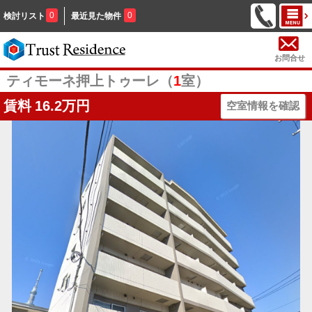
0
0
検討リスト
最近見た物件
お問合せ
ティモーネ押上トゥーレ（
1
室）
賃料
16.2万円
空室情報を確認