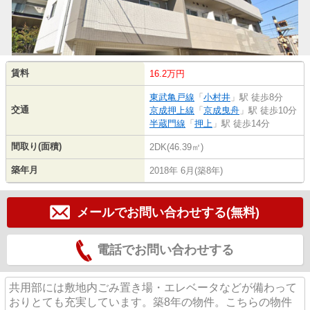
賃料
16.2万円
東武亀戸線
「
小村井
」駅 徒歩8分
交通
京成押上線
「
京成曳舟
」駅 徒歩10分
半蔵門線
「
押上
」駅 徒歩14分
間取り(面積)
2DK(46.39㎡)
築年月
2018年 6月(築8年)
メールでお問い合わせする(無料)
電話でお問い合わせする
共用部には敷地内ごみ置き場・エレベータなどが備わって
おりとても充実しています。築8年の物件。こちらの物件