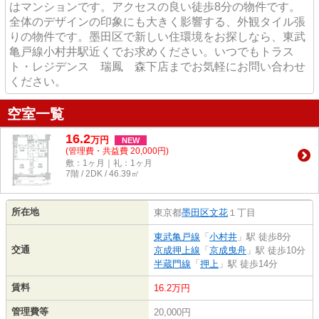
はマンションです。アクセスの良い徒歩8分の物件です。
全体のデザインの印象にも大きく影響する、外観タイル張
りの物件です。墨田区で新しい住環境をお探しなら、東武
亀戸線小村井駅近くでお求めください。いつでもトラス
ト・レジデンス 瑞鳳 森下店までお気軽にお問い合わせ
ください。
空室一覧
16.2
万
円
NEW
(管理費・共益費 20,000円)
敷：1ヶ月｜礼：1ヶ月
7階 / 2DK / 46.39㎡
所在地
東京都
墨田区
文花
１丁目
東武亀戸線
「
小村井
」駅 徒歩8分
交通
京成押上線
「
京成曳舟
」駅 徒歩10分
半蔵門線
「
押上
」駅 徒歩14分
賃料
16.2万円
管理費等
20,000円