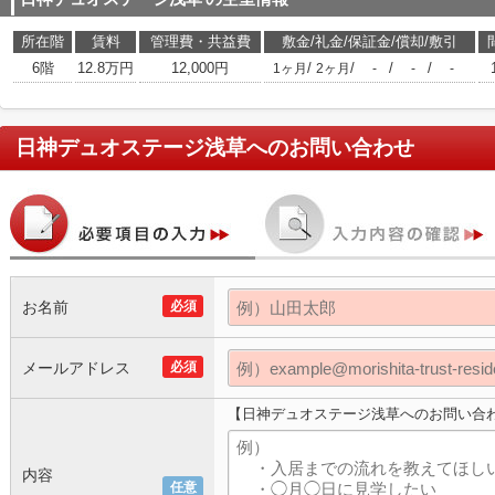
所在階
賃料
管理費・共益費
敷金/礼金/保証金/償却/敷引
6階
12.8万円
12,000円
/
/
/
/
1ヶ月
2ヶ月
-
-
-
日神デュオステージ浅草
へのお問い合わせ
お名前
必須
メールアドレス
必須
【日神デュオステージ浅草へのお問い合
内容
任意