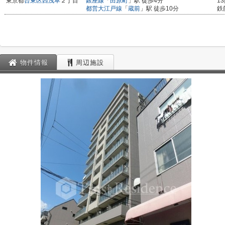
東京都
台東区
西浅草
２丁目
銀座線
「
田原町
」駅 徒歩4分
1
都営大江戸線
「
蔵前
」駅 徒歩10分
鉄
物件情報
周辺施設