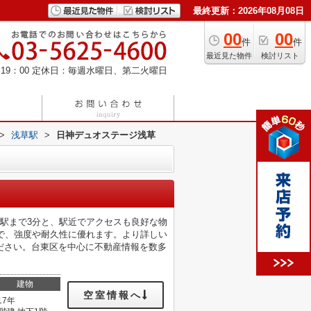
最終更新：2026年08月08日
00
00
件
件
最近見た物件
検討リスト
19：00
定休日：毎週水曜日、第二火曜日
>
浅草駅
>
日神デュオステージ浅草
駅まで3分と、駅近でアクセスも良好な物
で、強度や耐久性に優れます。より詳しい
ださい。台東区を中心に不動産情報を数多
建物
空室情報へ
17年