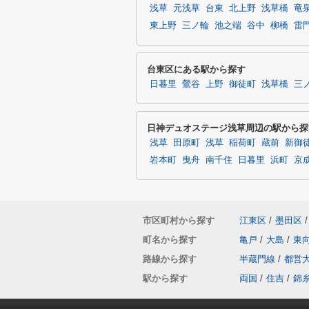
浅草
元浅草
台東
北上野
浅草橋
竜
東上野
三ノ輪
池之端
谷中
柳橋
雷
台東区にある駅から探す
日暮里
鶯谷
上野
御徒町
浅草橋
三
日神デュオステージ浅草周辺の駅から探
浅草
田原町
浅草
稲荷町
蔵前
新御
岩本町
曳舟
南千住
日暮里
浜町
京
市区町村から探す
江東区
/
墨田区
/
町名から探す
亀戸
/
大島
/
東
路線から探す
半蔵門線
/
都営
駅から探す
両国
/
住吉
/
錦