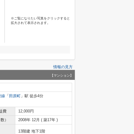
※ご覧になりたい写真をクリックすると
拡大されて表示されます。
情報の見方
【マンション】
座線
「
田原町
」駅 徒歩4分
益費
12,000円
年数）
2008年 12月 ( 築17年 )
13階建 地下1階