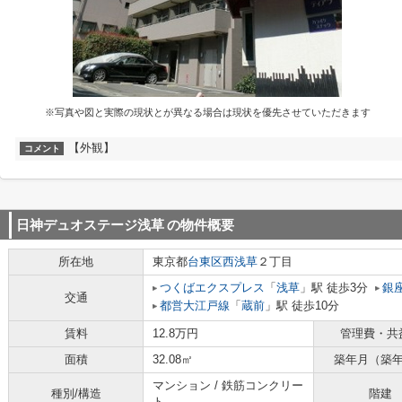
※写真や図と実際の現状とが異なる場合は現状を優先させていただきます
【外観】
コメント
日神デュオステージ浅草
の物件概要
所在地
東京都
台東区
西浅草
２丁目
つくばエクスプレス
「
浅草
」駅 徒歩3分
銀
交通
都営大江戸線
「
蔵前
」駅 徒歩10分
賃料
12.8万円
管理費・共
面積
32.08㎡
築年月（築
マンション / 鉄筋コンクリー
種別/構造
階建
ト