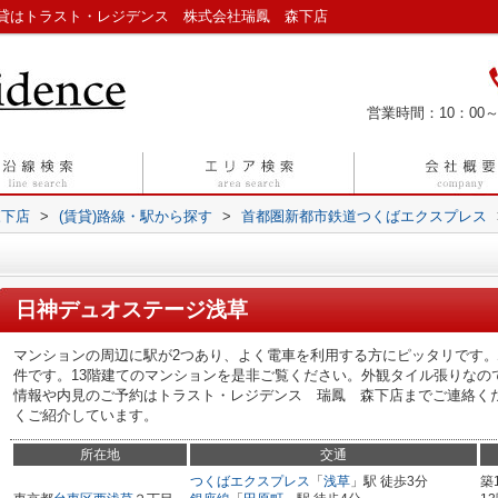
貸はトラスト・レジデンス 株式会社瑞鳳 森下店
営業時間：10：00～
森下店
>
(賃貸)路線・駅から探す
>
首都圏新都市鉄道つくばエクスプレス
日神デュオステージ浅草
マンションの周辺に駅が2つあり、よく電車を利用する方にピッタリです。
件です。13階建てのマンションを是非ご覧ください。外観タイル張りなの
情報や内見のご予約はトラスト・レジデンス 瑞鳳 森下店までご連絡く
くご紹介しています。
所在地
交通
つくばエクスプレス
「
浅草
」駅 徒歩3分
築