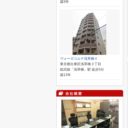
築3年
ヴォーガコルテ浅草橋Ⅱ
東京都台東区浅草橋３丁目
総武線「浅草橋」駅 徒歩5分
築13年