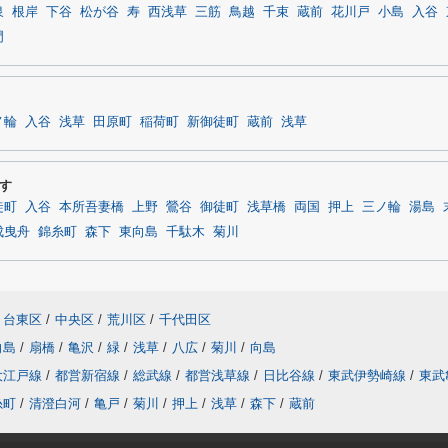
泉
根岸
下谷
松が谷
寿
西浅草
三筋
鳥越
千束
蔵前
花川戸
小島
入谷
門
ノ輪
入谷
浅草
田原町
稲荷町
新御徒町
蔵前
浅草
す
徒町
入谷
本所吾妻橋
上野
鶯谷
御徒町
浅草橋
両国
押上
三ノ輪
湯島
成曳舟
錦糸町
森下
東向島
千駄木
菊川
台東区
/
中央区
/
荒川区
/
千代田区
向島
/
扇橋
/
亀沢
/
緑
/
浅草
/
八広
/
菊川
/
向島
大江戸線
/
都営新宿線
/
総武線
/
都営浅草線
/
日比谷線
/
東武伊勢崎線
/
東武
糸町
/
清澄白河
/
亀戸
/
菊川
/
押上
/
浅草
/
森下
/
蔵前