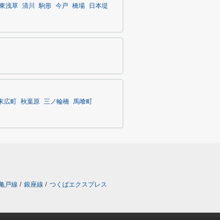
東浅草
清川
駒形
今戸
橋場
日本堤
末広町
秋葉原
三ノ輪橋
馬喰町
亀戸線
/
銀座線
/
つくばエクスプレス