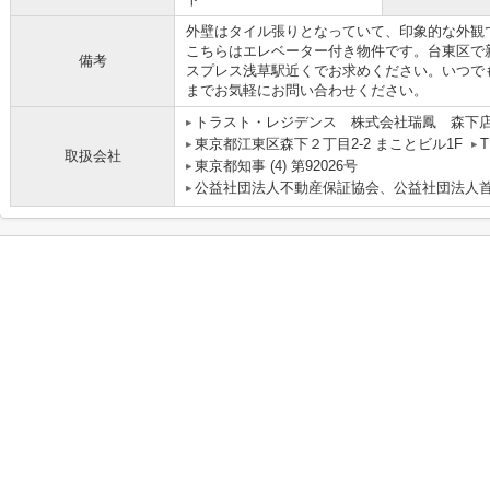
外壁はタイル張りとなっていて、印象的な外観
こちらはエレベーター付き物件です。台東区で
備考
スプレス浅草駅近くでお求めください。いつで
までお気軽にお問い合わせください。
トラスト・レジデンス 株式会社瑞鳳 森下
東京都江東区森下２丁目2-2 まことビル1F
T
取扱会社
東京都知事 (4) 第92026号
公益社団法人不動産保証協会、公益社団法人