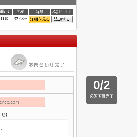
間取り
面積
詳細
検討リスト
1LDK
32.08㎡
詳細を見る
追加する
0
/
2
必須項目完了
わせ】