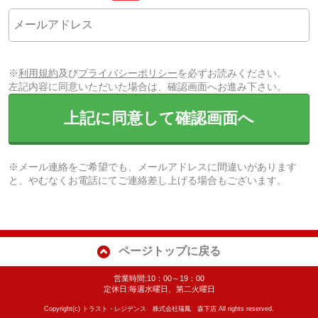
※
利用規約
及び
プライバシーポリシー
を必ずお読みください。
左記内容に同意いただいた場合は、確認画面へお進み下さい。
上記に同意して確認画面へ
※メール連絡をご希望でも、メールアドレスに間違いがあります
と、やむなくお電話にてご連絡差し上げる場合もございます。
ページトップに戻る
営業時間:10：00～19：00
定休日:毎週水曜日、第二火曜日
Copyright(c) トラスト・レジデンス 株式会社瑞鳳 森下店 All rights reserved.