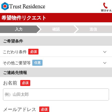
電話する
希望物件リクエスト
入力
確認
送信
ご希望条件
こだわり条件
必須
その他ご要望等
任意
ご連絡先情報
お名前
必須
メールアドレス
必須