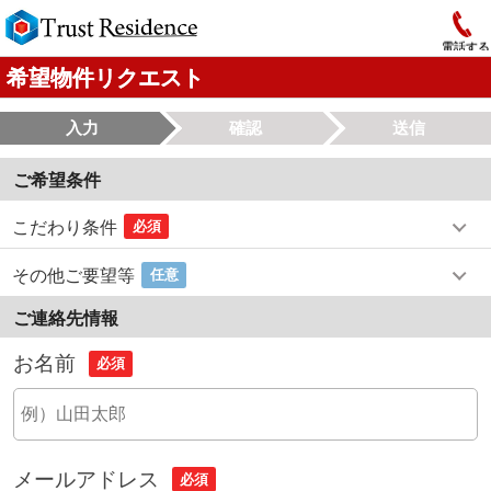
電話する
希望物件リクエスト
入力
確認
送信
ご希望条件
こだわり条件
必須
その他ご要望等
任意
ご連絡先情報
お名前
必須
メールアドレス
必須