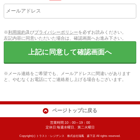
※
利用規約
及び
プライバシーポリシー
を必ずお読みください。
左記内容に同意いただいた場合は、確認画面へお進み下さい。
上記に同意して確認画面へ
※メール連絡をご希望でも、メールアドレスに間違いがあります
と、やむなくお電話にてご連絡差し上げる場合もございます。
ページトップに戻る
営業時間:10：00～19：00
定休日:毎週水曜日、第二火曜日
Copyright(c) トラスト・レジデンス 株式会社瑞鳳 森下店 All rights reserved.