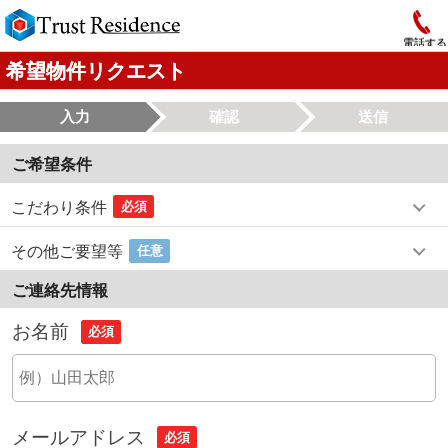
電話する
希望物件リクエスト
入力
確認
送信
ご希望条件
こだわり条件
必須
その他ご要望等
任意
ご連絡先情報
お名前
必須
メールアドレス
必須