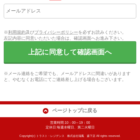
※
利用規約
及び
プライバシーポリシー
を必ずお読みください。
左記内容に同意いただいた場合は、確認画面へお進み下さい。
上記に同意して確認画面へ
※メール連絡をご希望でも、メールアドレスに間違いがあります
と、やむなくお電話にてご連絡差し上げる場合もございます。
ページトップに戻る
営業時間:10：00～19：00
定休日:毎週水曜日、第二火曜日
Copyright(c) トラスト・レジデンス 株式会社瑞鳳 森下店 All rights reserved.