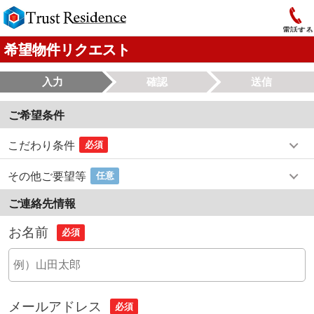
電話する
希望物件リクエスト
入力
確認
送信
ご希望条件
こだわり条件
必須
その他ご要望等
任意
ご連絡先情報
お名前
必須
メールアドレス
必須