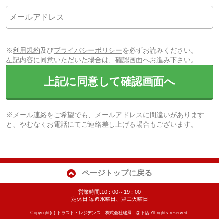
※
利用規約
及び
プライバシーポリシー
を必ずお読みください。
左記内容に同意いただいた場合は、確認画面へお進み下さい。
上記に同意して確認画面へ
※メール連絡をご希望でも、メールアドレスに間違いがあります
と、やむなくお電話にてご連絡差し上げる場合もございます。
ページトップに戻る
営業時間:10：00～19：00
定休日:毎週水曜日、第二火曜日
Copyright(c) トラスト・レジデンス 株式会社瑞鳳 森下店 All rights reserved.