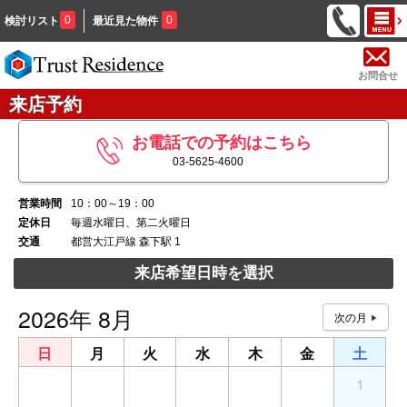
0
0
検討リスト
最近見た物件
お問合せ
来店予約
お電話での予約はこちら
03-5625-4600
営業時間
10：00～19：00
定休日
毎週水曜日、第二火曜日
交通
都営大江戸線 森下駅 1
来店希望日時を選択
2026年 8月
日
月
火
水
木
金
土
26
27
28
29
30
31
1