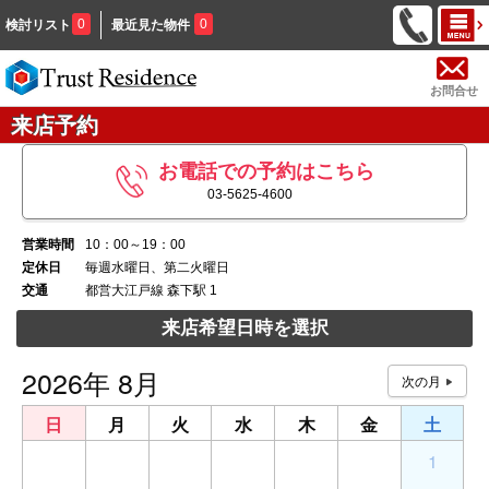
0
0
検討リスト
最近見た物件
お問合せ
来店予約
お電話での予約はこちら
03-5625-4600
営業時間
10：00～19：00
定休日
毎週水曜日、第二火曜日
交通
都営大江戸線 森下駅 1
来店希望日時を選択
2026年 8月
日
月
火
水
木
金
土
26
27
28
29
30
31
1