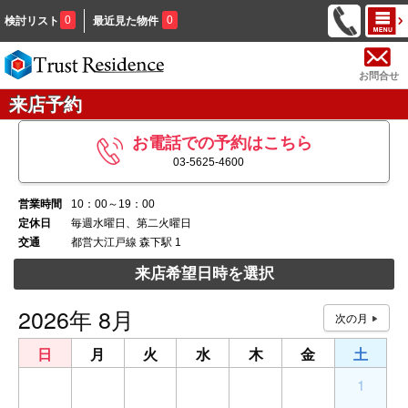
0
0
検討リスト
最近見た物件
お問合せ
来店予約
お電話での予約はこちら
03-5625-4600
営業時間
10：00～19：00
定休日
毎週水曜日、第二火曜日
交通
都営大江戸線 森下駅 1
来店希望日時を選択
2026年 8月
日
月
火
水
木
金
土
26
27
28
29
30
31
1