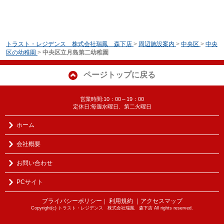
トラスト・レジデンス 株式会社瑞鳳 森下店
>
周辺施設案内
>
中央区
>
中央
区の幼稚園
>
中央区立月島第二幼稚園
ページトップに戻る
営業時間:10：00～19：00
定休日:毎週水曜日、第二火曜日
ホーム
会社概要
お問い合わせ
PCサイト
プライバシーポリシー
利用規約
｜アクセスマップ
｜
Copyright(c) トラスト・レジデンス 株式会社瑞鳳 森下店 All rights reserved.