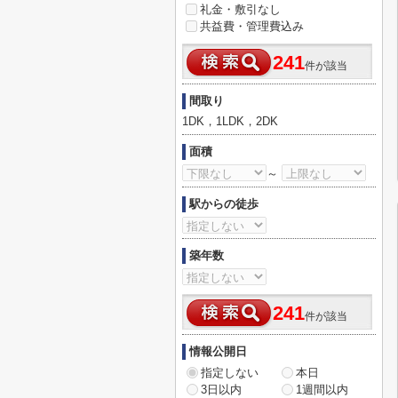
礼金・敷引なし
共益費・管理費込み
241
件が該当
間取り
1DK，1LDK，2DK
面積
～
駅からの徒歩
築年数
241
件が該当
情報公開日
指定しない
本日
3日以内
1週間以内