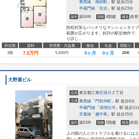
東西線
「
南砂町
」駅 徒歩21分
半蔵門線
「
住吉
」駅 徒歩23分
築50年
4階建
鉄骨
築年
階数
構造
防犯対策もバッチリなマンションタイプ
範囲が広がります。好評の駅近物件で、
り詳し...
所在階
賃料
管理費・共益費
敷金
礼金
間取り
7.5
万円
0ヶ月
0ヶ月
3階
5,000円
2DK
大野屋ビル
東京都
江東区
深川
２丁目
住所
交通
東西線
「
門前仲町
」駅 徒歩6分
半蔵門線
「
清澄白河
」駅 徒歩11
京葉線
「
越中島
」駅 徒歩15分
築53年
5階建
鉄筋
築年
階数
構造
上の階の人とのトラブルを避けるには上
嬉しい駅から徒歩6分の物件です。こち