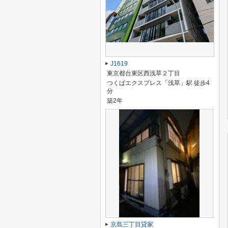
J1619
東京都台東区西浅草２丁目
つくばエクスプレス「浅草」駅 徒歩4
分
築2年
京島三丁目貸家