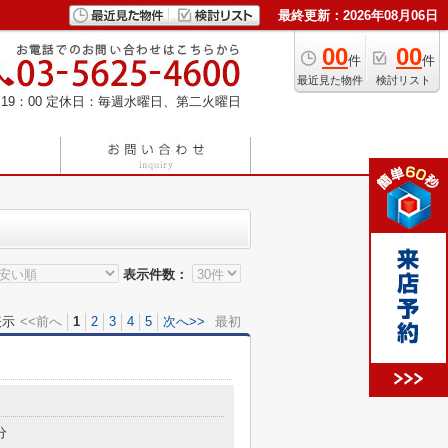
最終更新：2026年08月06日
00
00
件
件
最近見た物件
検討リスト
19：00
定休日：毎週水曜日、第二火曜日
表示件数：
表示
<<前へ
1
2
3
4
5
次へ>>
最初
分