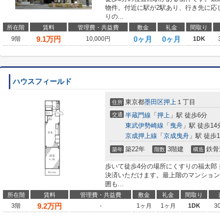
物件。付近に駅が2駅あり、行き先に応
りの...
所在階
賃料
管理費・共益費
敷金
礼金
間取り
9.1
万円
0ヶ月
0ヶ月
9階
10,000円
1DK
ハウスフィールド
東京都
墨田区
押上
１丁目
住所
交通
半蔵門線
「
押上
」駅 徒歩6分
東武伊勢崎線
「
曳舟
」駅 徒歩14
京成押上線
「
京成曳舟
」駅 徒歩1
築22年
3階建
鉄骨
築年
階数
構造
歩いて徒歩4分の場所にくすりの福太郎
決済いただけます。最上階のマンション
囲も...
所在階
賃料
管理費・共益費
敷金
礼金
間取り
9.2
万円
3階
-
1ヶ月
1ヶ月
1DK
3