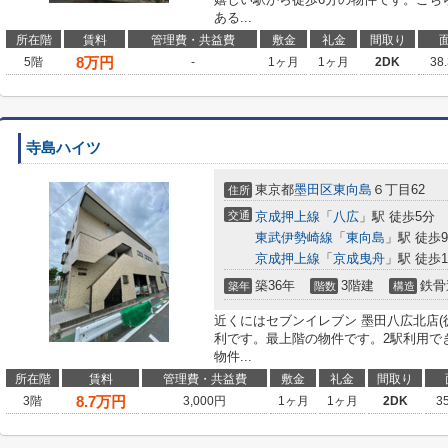
ある...
所在階
賃料
管理費・共益費
敷金
礼金
間取り
8
万円
5階
-
1ヶ月
1ヶ月
2DK
38
寺島ハイツ
東京都
墨田区
東向島
６丁目62
住所
交通
京成押上線
「
八広
」駅 徒歩5分
東武伊勢崎線
「
東向島
」駅 徒歩
京成押上線
「
京成曳舟
」駅 徒歩1
築36年
3階建
鉄骨
築年
階数
構造
近くにはセブンイレブン 墨田八広北店(
利です。最上階の物件です。2駅利用で
物件...
所在階
賃料
管理費・共益費
敷金
礼金
間取り
8.7
万円
3階
3,000円
1ヶ月
1ヶ月
2DK
3