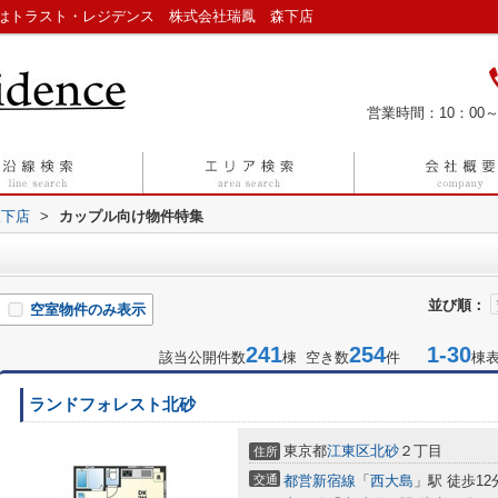
はトラスト・レジデンス 株式会社瑞鳳 森下店
営業時間：10：00～
森下店
>
カップル向け物件特集
並び順：
空室物件のみ表示
241
254
1-30
該当公開件数
棟 空き数
件
棟
ランドフォレスト北砂
東京都
江東区
北砂
２丁目
住所
交通
都営新宿線
「
西大島
」駅 徒歩12