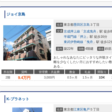
ジョイ京島
東京都
墨田区
京島
３丁目
住所
交通
京成押上線
「
京成曳舟
」駅 徒歩
半蔵門線
「
押上
」駅 徒歩16分
東武伊勢崎線
「
曳舟
」駅 徒歩12
築22年
4階建
鉄筋
築年
階数
構造
おしゃれなあなたにピッタリな外観タイ
離を少なくしたい方におすすめしたい敷
ある...
所在階
賃料
管理費・共益費
敷金
礼金
間取り
9.4
万円
2階
3,000円
0.5ヶ月
1.5ヶ月
1DK
K-プラネット
東京都
江東区
亀戸
５丁目
住所