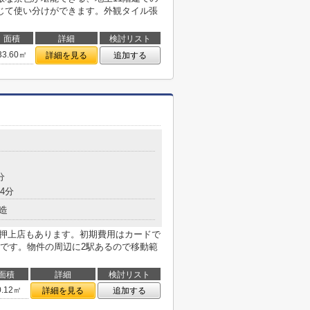
じて使い分けができます。外観タイル張
面積
詳細
検討リスト
33.60㎡
詳細を見る
追加する
分
4分
造
 押上店もあります。初期費用はカードで
です。物件の周辺に2駅あるので移動範
面積
詳細
検討リスト
0.12㎡
詳細を見る
追加する