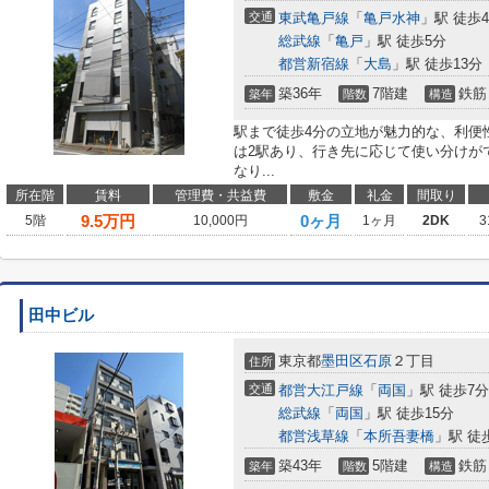
交通
東武亀戸線
「
亀戸水神
」駅 徒歩
総武線
「
亀戸
」駅 徒歩5分
都営新宿線
「
大島
」駅 徒歩13分
築36年
7階建
鉄筋
築年
階数
構造
駅まで徒歩4分の立地が魅力的な、利便
は2駅あり、行き先に応じて使い分けが
なり...
所在階
賃料
管理費・共益費
敷金
礼金
間取り
9.5
万円
0ヶ月
5階
10,000円
1ヶ月
2DK
3
田中ビル
東京都
墨田区
石原
２丁目
住所
交通
都営大江戸線
「
両国
」駅 徒歩7分
総武線
「
両国
」駅 徒歩15分
都営浅草線
「
本所吾妻橋
」駅 徒
築43年
5階建
鉄筋
築年
階数
構造