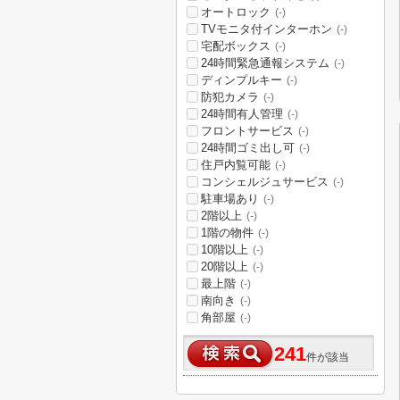
オートロック
(-)
TVモニタ付インターホン
(-)
宅配ボックス
(-)
24時間緊急通報システム
(-)
ディンプルキー
(-)
防犯カメラ
(-)
24時間有人管理
(-)
フロントサービス
(-)
24時間ゴミ出し可
(-)
住戸内覧可能
(-)
コンシェルジュサービス
(-)
駐車場あり
(-)
2階以上
(-)
1階の物件
(-)
10階以上
(-)
20階以上
(-)
最上階
(-)
南向き
(-)
角部屋
(-)
241
件が該当