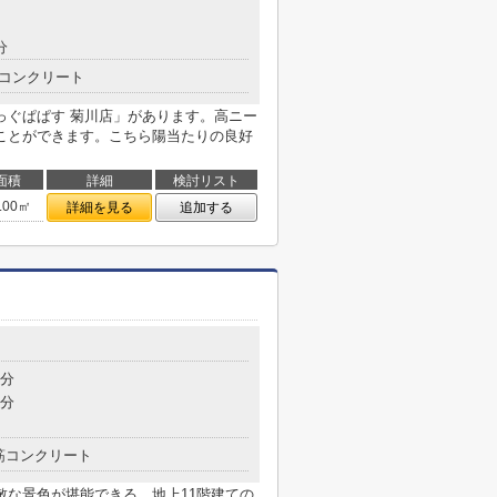
分
コンクリート
っぐぱぱす 菊川店」があります。高ニー
ことができます。こちら陽当たりの良好
面積
詳細
検討リスト
.00㎡
詳細を見る
追加する
5分
9分
筋コンクリート
敵な景色が堪能できる、地上11階建ての