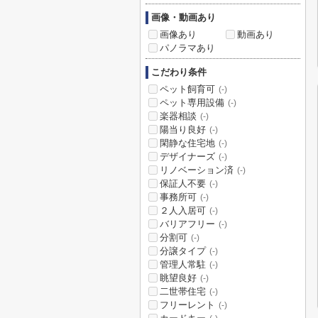
画像・動画あり
画像あり
動画あり
パノラマあり
こだわり条件
ペット飼育可
(-)
ペット専用設備
(-)
楽器相談
(-)
陽当り良好
(-)
閑静な住宅地
(-)
デザイナーズ
(-)
リノベーション済
(-)
保証人不要
(-)
事務所可
(-)
２人入居可
(-)
バリアフリー
(-)
分割可
(-)
分譲タイプ
(-)
管理人常駐
(-)
眺望良好
(-)
二世帯住宅
(-)
フリーレント
(-)