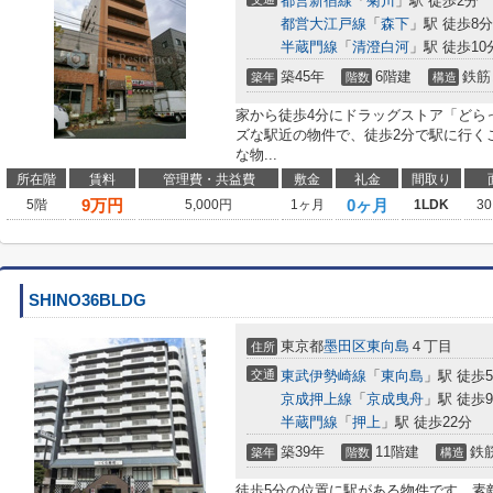
都営新宿線
「
菊川
」駅 徒歩2分
都営大江戸線
「
森下
」駅 徒歩8分
半蔵門線
「
清澄白河
」駅 徒歩10
築45年
6階建
鉄筋
築年
階数
構造
家から徒歩4分にドラッグストア「どら
ズな駅近の物件で、徒歩2分で駅に行く
な物...
所在階
賃料
管理費・共益費
敷金
礼金
間取り
9
万円
0ヶ月
5階
5,000円
1ヶ月
1LDK
30
SHINO36BLDG
東京都
墨田区
東向島
４丁目
住所
交通
東武伊勢崎線
「
東向島
」駅 徒歩
京成押上線
「
京成曳舟
」駅 徒歩
半蔵門線
「
押上
」駅 徒歩22分
築39年
11階建
鉄
築年
階数
構造
徒歩5分の位置に駅がある物件です。素