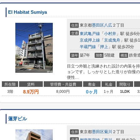
El Habitat Sumiya
東京都
墨田区
八広
２丁目
住所
交通
東武亀戸線
「
小村井
」駅 徒歩6分
京成押上線
「
京成曳舟
」駅 徒歩1
半蔵門線
「
押上
」駅 徒歩20分
築7年
5階建
鉄骨
築年
階数
構造
目立つ外観と洗練された設計の内装を持
ョンです。しっかりとした造りが自慢の
便性...
所在階
賃料
管理費・共益費
敷金
礼金
間取り
8.9
万円
0ヶ月
3階
8,000円
1ヶ月
1LDK
3
蓮芽ビル
東京都
墨田区
菊川
２丁目
住所
交通