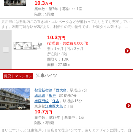
10.3
万円
築年数：築7年 ｜募集中：
1室
階数：5階建
共用部には敷地内ごみ置き場・エレベータなどが備わっておりとても充実してい
ます。利用可能な駅が2駅あり、利便性の高い物件です。外観タイル張りは、物
件の骨組みを守るのにも役立ち...
10.3
万
円
(管理費・共益費 8,000円)
敷：1ヶ月｜礼：2ヶ月
所在階：3階
間取り：1DK
面積：27.85㎡
江東ハイツ
賃貸｜マンション
都営新宿線
「
西大島
」駅 徒歩7分
総武線
「
亀戸
」駅 徒歩7分
半蔵門線
「
住吉
」駅 徒歩15分
東京都
江東区
大島
２丁目
10.7
万円
築年数：築37年 ｜募集中：
1室
階数：3階建
まいばすけっと 江東亀戸6丁目店まで徒歩4分です。造りとデザインに関して、自