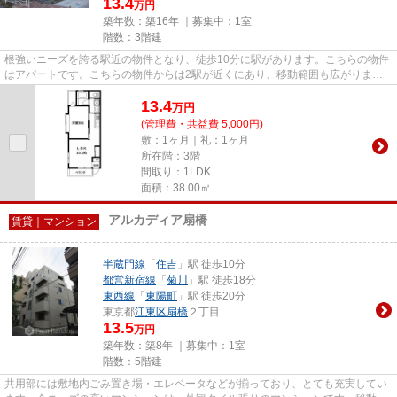
13.4
万円
築年数：築16年 ｜募集中：
1室
階数：3階建
根強いニーズを誇る駅近の物件となり、徒歩10分に駅があります。こちらの物件
はアパートです。こちらの物件からは2駅が近くにあり、移動範囲も広がりま
す。四季折々の風を感じられる通...
13.4
万
円
(管理費・共益費 5,000円)
敷：1ヶ月｜礼：1ヶ月
所在階：3階
間取り：1LDK
面積：38.00㎡
アルカディア扇橋
賃貸｜マンション
半蔵門線
「
住吉
」駅 徒歩10分
都営新宿線
「
菊川
」駅 徒歩18分
東西線
「
東陽町
」駅 徒歩20分
東京都
江東区
扇橋
２丁目
13.5
万円
築年数：築8年 ｜募集中：
1室
階数：5階建
共用部には敷地内ごみ置き場・エレベータなどが揃っており、とても充実してい