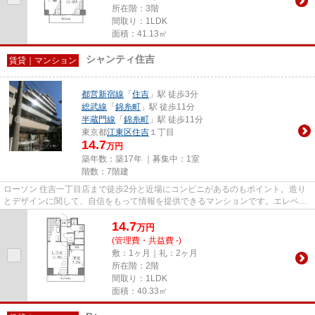
所在階：3階
間取り：1LDK
面積：41.13㎡
シャンティ住吉
賃貸｜マンション
都営新宿線
「
住吉
」駅 徒歩3分
総武線
「
錦糸町
」駅 徒歩11分
半蔵門線
「
錦糸町
」駅 徒歩11分
東京都
江東区
住吉
１丁目
14.7
万円
築年数：築17年 ｜募集中：
1室
階数：7階建
ローソン 住吉一丁目店まで徒歩2分と近場にコンビニがあるのもポイント。造り
とデザインに関して、自信をもって情報を提供できるマンションです。エレベー
ターがある物件です。駅まで3...
14.7
万
円
(管理費・共益費 -)
敷：1ヶ月｜礼：2ヶ月
所在階：2階
間取り：1LDK
面積：40.33㎡