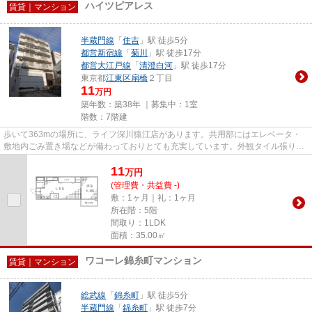
ハイツピアレス
賃貸｜マンション
半蔵門線
「
住吉
」駅 徒歩5分
都営新宿線
「
菊川
」駅 徒歩17分
都営大江戸線
「
清澄白河
」駅 徒歩17分
東京都
江東区
扇橋
２丁目
11
万円
築年数：築38年 ｜募集中：
1室
階数：7階建
歩いて363mの場所に、ライフ深川猿江店があります。共用部にはエレベータ・
敷地内ごみ置き場などが備わっておりとても充実しています。外観タイル張りを
採用し、素敵な見た目を演出し...
11
万
円
(管理費・共益費 -)
敷：1ヶ月｜礼：1ヶ月
所在階：5階
間取り：1LDK
面積：35.00㎡
ワコーレ錦糸町マンション
賃貸｜マンション
総武線
「
錦糸町
」駅 徒歩5分
半蔵門線
「
錦糸町
」駅 徒歩7分