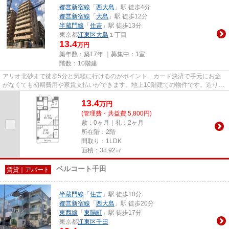
都営新宿線
「
西大島
」駅 徒歩4分
都営新宿線
「
大島
」駅 徒歩12分
半蔵門線
「
住吉
」駅 徒歩13分
東京都
江東区
大島
１丁目
13.4
万円
築年数：築17年 ｜募集中：
1室
階数：10階建
アリオ北砂まで徒歩5分と気軽に行けるのがポイント。カード決済で手元にお金
がなくても初期費用や家賃支払いができます。地上10階建ての物件です。造りと
デザインに関して、自信をもっ...
13.4
万
円
(管理費・共益費 5,800円)
敷：0ヶ月｜礼：2ヶ月
所在階：2階
間取り：1LDK
面積：38.92㎡
ベルコート千田
賃貸｜アパート
半蔵門線
「
住吉
」駅 徒歩10分
都営新宿線
「
西大島
」駅 徒歩20分
東西線
「
東陽町
」駅 徒歩17分
東京都
江東区
千田