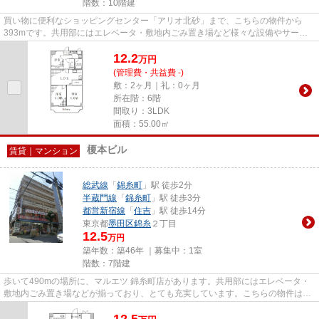
階数：10階建
買い物に便利なショッピングセンター「アリオ北砂」まで、こちらの物件から
393mです。共用部にはエレベータ・敷地内ごみ置き場など様々な設備やサービ
スが揃っているので便利です。地...
12.2
万
円
(管理費・共益費 -)
敷：2ヶ月｜礼：0ヶ月
所在階：6階
間取り：3LDK
面積：55.00㎡
榎本ビル
賃貸｜マンション
総武線
「
錦糸町
」駅 徒歩2分
半蔵門線
「
錦糸町
」駅 徒歩3分
都営新宿線
「
住吉
」駅 徒歩14分
東京都
墨田区
錦糸
２丁目
12.5
万円
築年数：築46年 ｜募集中：
1室
階数：7階建
歩いて490mの場所に、マルエツ 錦糸町店があります。共用部にはエレベータ・
敷地内ごみ置き場などが揃っており、とても充実しています。こちらの物件はマ
ンションです。駅まで2分と、...
12.5