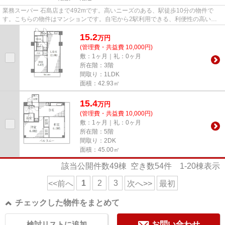
業務スーパー 石島店まで492mです。高いニーズのある、駅徒歩10分の物件で
す。こちらの物件はマンションです。自宅から2駅利用できる、利便性の高い物
件です。江東区で新しい住環境を...
15.2
万
円
(管理費・共益費 10,000円)
敷：1ヶ月｜礼：0ヶ月
所在階：3階
間取り：1LDK
面積：42.93㎡
15.4
万
円
(管理費・共益費 10,000円)
敷：1ヶ月｜礼：0ヶ月
所在階：5階
間取り：2DK
面積：45.00㎡
該当公開件数
49
棟 空き数
54
件
1-20
棟表示
1
2
3
<<前へ
次へ>>
最初
チェックした物件をまとめて
検討リストに追加
お問い合わせ