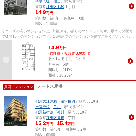
半蔵門線
「
住吉
」駅 徒歩24分
東京都
江東区
北砂
４丁目
14.9
万円
築年数：築6年 ｜募集中：
1室
階数：11階建
今ニーズの高いマンションは、外観タイル張りのマンションです。最寄りの駅ま
で徒歩15分のマンションです。11階建てのマンションを是非ご覧ください。しっ
かりとした造りが自慢の築6年...
14.9
万
円
(管理費・共益費 8,000円)
敷：1ヶ月｜礼：1ヶ月
所在階：6階
間取り：1LDK
面積：38.25㎡
ノートス扇橋
賃貸｜マンション
都営大江戸線
「
清澄白河
」駅 徒歩10分
半蔵門線
「
住吉
」駅 徒歩10分
都営新宿線
「
菊川
」駅 徒歩10分
東京都
江東区
扇橋
１丁目
15.2
15.4
万円～
万円
築年数：築40年 ｜募集中：
2室
階数：6階建