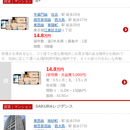
B+
賃貸｜マンション
半蔵門線
「
住吉
」駅 徒歩15分
都営新宿線
「
西大島
」駅 徒歩17分
東西線
「
東陽町
」駅 徒歩20分
東京都
江東区
北砂
１丁目
14.8
万円
築年数：築1年未満 ｜募集中：
1室
階数：3階建
快適さを求めるなら、ゴミ捨てが楽な敷地内ごみ置き場のある物件がお勧めで
す。目的に応じて選べる2駅利用可能な物件です。タイル張りのきれいな外観も
特徴の一つです。より多くの不動...
14.8
万
円
(管理費・共益費 5,000円)
敷：0.5ヶ月｜礼：1.5ヶ月
所在階：2階
間取り：1LDK＋1S(納戸)
面積：43.50㎡
SAKURAレジデンス
賃貸｜マンション
東西線
「
南砂町
」駅 徒歩15分
都営新宿線
「
西大島
」駅 徒歩17分