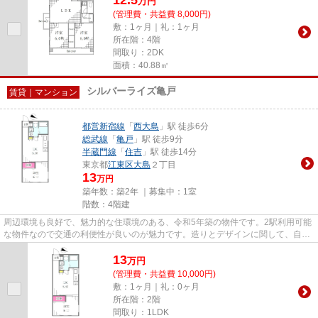
万
円
(管理費・共益費 8,000円)
敷：1ヶ月｜礼：1ヶ月
所在階：4階
間取り：2DK
面積：40.88㎡
シルバーライズ亀戸
賃貸｜マンション
都営新宿線
「
西大島
」駅 徒歩6分
総武線
「
亀戸
」駅 徒歩9分
半蔵門線
「
住吉
」駅 徒歩14分
東京都
江東区
大島
２丁目
13
万円
築年数：築2年 ｜募集中：
1室
階数：4階建
周辺環境も良好で、魅力的な住環境のある、令和5年築の物件です。2駅利用可能
な物件なので交通の利便性が良いのが魅力です。造りとデザインに関して、自信
をもって情報を提供できるマ...
13
万
円
(管理費・共益費 10,000円)
敷：1ヶ月｜礼：0ヶ月
所在階：2階
間取り：1LDK