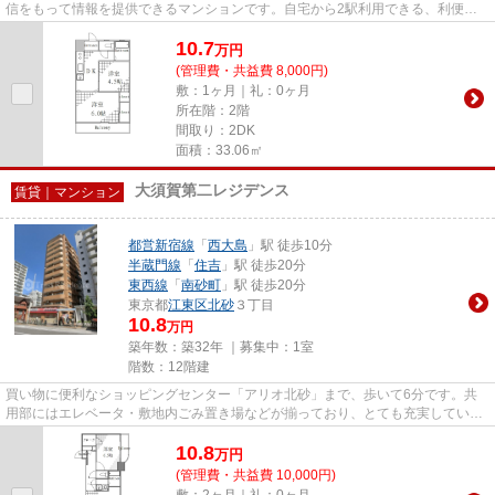
信をもって情報を提供できるマンションです。自宅から2駅利用できる、利便性
の高い物件です。アクセスの...
10.7
万
円
(管理費・共益費 8,000円)
敷：1ヶ月｜礼：0ヶ月
所在階：2階
間取り：2DK
面積：33.06㎡
大須賀第二レジデンス
賃貸｜マンション
都営新宿線
「
西大島
」駅 徒歩10分
半蔵門線
「
住吉
」駅 徒歩20分
東西線
「
南砂町
」駅 徒歩20分
東京都
江東区
北砂
３丁目
10.8
万円
築年数：築32年 ｜募集中：
1室
階数：12階建
買い物に便利なショッピングセンター「アリオ北砂」まで、歩いて6分です。共
用部にはエレベータ・敷地内ごみ置き場などが揃っており、とても充実していま
す。電車移動の多い方に嬉しい...
10.8
万
円
(管理費・共益費 10,000円)
敷：2ヶ月｜礼：0ヶ月