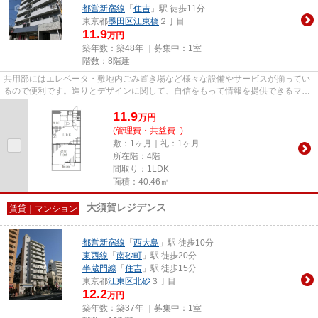
都営新宿線
「
住吉
」駅 徒歩11分
東京都
墨田区
江東橋
２丁目
11.9
万円
築年数：築48年 ｜募集中：
1室
階数：8階建
共用部にはエレベータ・敷地内ごみ置き場など様々な設備やサービスが揃ってい
るので便利です。造りとデザインに関して、自信をもって情報を提供できるマン
ションです。徒歩5分で駅にア...
11.9
万
円
(管理費・共益費 -)
敷：1ヶ月｜礼：1ヶ月
所在階：4階
間取り：1LDK
面積：40.46㎡
大須賀レジデンス
賃貸｜マンション
都営新宿線
「
西大島
」駅 徒歩10分
東西線
「
南砂町
」駅 徒歩20分
半蔵門線
「
住吉
」駅 徒歩15分
東京都
江東区
北砂
３丁目
12.2
万円
築年数：築37年 ｜募集中：
1室