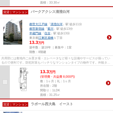
面積：33.30㎡
パークアクシス清澄白河
賃貸｜マンション
都営大江戸線
「
清澄白河
」駅 徒歩11分
都営新宿線
「
菊川
」駅 徒歩13分
半蔵門線
「
住吉
」駅 徒歩13分
東京都
江東区
扇橋
１丁目
13.3
万円
築年数：築18年 ｜募集中：
1室
階数：8階建
共用部には敷地内ごみ置き場・エレベータなど様々な設備やサービスが揃ってい
るので便利です。防犯対策もバッチリなマンションタイプの物件です。外観タイ
ル張りは、手入れを考えれば...
13.3
万
円
(管理費・共益費 8,000円)
敷：1ヶ月｜礼：1ヶ月
所在階：2階
間取り：1LDK
面積：31.25㎡
ラポール西大島 イースト
賃貸｜マンション