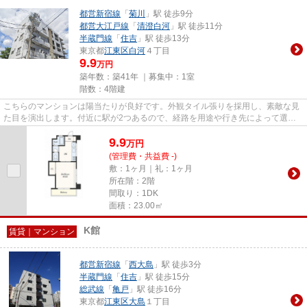
都営新宿線
「
菊川
」駅 徒歩9分
都営大江戸線
「
清澄白河
」駅 徒歩11分
半蔵門線
「
住吉
」駅 徒歩13分
東京都
江東区
白河
４丁目
9.9
万円
築年数：築41年 ｜募集中：
1室
階数：4階建
こちらのマンションは陽当たりが良好です。外観タイル張りを採用し、素敵な見
た目を演出します。付近に駅が2つあるので、経路を用途や行き先によって選べ
る物件です。トラスト・レジデ...
9.9
万
円
(管理費・共益費 -)
敷：1ヶ月｜礼：1ヶ月
所在階：2階
間取り：1DK
面積：23.00㎡
K館
賃貸｜マンション
都営新宿線
「
西大島
」駅 徒歩3分
半蔵門線
「
住吉
」駅 徒歩15分
総武線
「
亀戸
」駅 徒歩16分
東京都
江東区
大島
１丁目