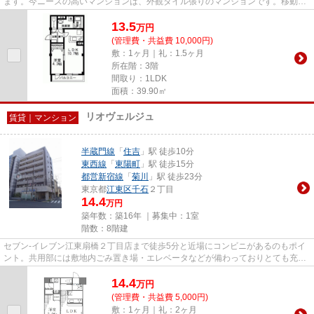
ます。今ニーズの高いマンションは、外観タイル張りのマンションです。移動範
囲が広がる2駅利用可能な物件...
13.5
万
円
(管理費・共益費 10,000円)
敷：1ヶ月｜礼：1.5ヶ月
所在階：3階
間取り：1LDK
面積：39.90㎡
リオヴェルジュ
賃貸｜マンション
半蔵門線
「
住吉
」駅 徒歩10分
東西線
「
東陽町
」駅 徒歩15分
都営新宿線
「
菊川
」駅 徒歩23分
東京都
江東区
千石
２丁目
14.4
万円
築年数：築16年 ｜募集中：
1室
階数：8階建
セブン-イレブン江東扇橋２丁目店まで徒歩5分と近場にコンビニがあるのもポイ
ント。共用部には敷地内ごみ置き場・エレベータなどが備わっておりとても充実
しています。こちらはマンシ...
14.4
万
円
(管理費・共益費 5,000円)
敷：1ヶ月｜礼：2ヶ月