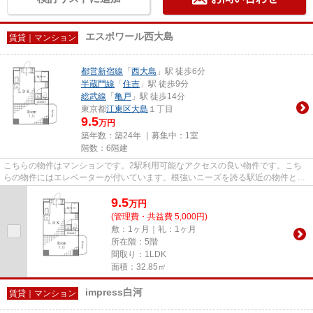
エスポワール西大島
賃貸｜マンション
都営新宿線
「
西大島
」駅 徒歩6分
半蔵門線
「
住吉
」駅 徒歩9分
総武線
「
亀戸
」駅 徒歩14分
東京都
江東区
大島
１丁目
9.5
万円
築年数：築24年 ｜募集中：
1室
階数：6階建
こちらの物件はマンションです。2駅利用可能なアクセスの良い物件です。こち
らの物件にはエレベーターが付いています。根強いニーズを誇る駅近の物件とな
り、徒歩6分に駅があります。...
9.5
万
円
(管理費・共益費 5,000円)
敷：1ヶ月｜礼：1ヶ月
所在階：5階
間取り：1LDK
面積：32.85㎡
impress白河
賃貸｜マンション