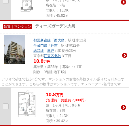
所在階：9階
間取り：1LDK
面積：45.82㎡
ティーズガーデン大島
賃貸｜マンション
都営新宿線
「
西大島
」駅 徒歩12分
半蔵門線
「
住吉
」駅 徒歩22分
総武線
「
亀戸
」駅 徒歩23分
東京都
江東区
北砂
３丁目
10.8
万円
築年数：築36年 ｜募集中：
1室
階数：9階建 地下1階
アリオ北砂まで徒歩6分です。マンションの個性を外観タイル張りなら引き出す
ことができます。こちらの物件はマンションです。エレベーター2基付きです。
江東区で新しい住環境をお探し...
10.8
万
円
(管理費・共益費 7,000円)
敷：1ヶ月｜礼：0ヶ月
所在階：7階
間取り：2LDK
面積：39.42㎡