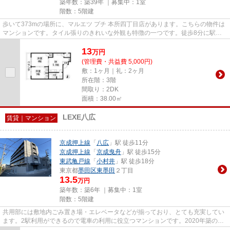
築年数：築39年 ｜募集中：
1室
階数：5階建
歩いて373mの場所に、マルエツ プチ 本所四丁目店があります。こちらの物件は
マンションです。タイル張りのきれいな外観も特徴の一つです。徒歩8分に駅の
ある、ニーズの高い物件です。...
13
万
円
(管理費・共益費 5,000円)
敷：1ヶ月｜礼：2ヶ月
所在階：3階
間取り：2DK
面積：38.00㎡
LEXE八広
賃貸｜マンション
京成押上線
「
八広
」駅 徒歩11分
京成押上線
「
京成曳舟
」駅 徒歩15分
東武亀戸線
「
小村井
」駅 徒歩18分
東京都
墨田区
東墨田
２丁目
13.5
万円
築年数：築6年 ｜募集中：
1室
階数：5階建
共用部には敷地内ごみ置き場・エレベータなどが揃っており、とても充実してい
ます。2駅利用ができるので電車の利用に役立つマンションです。2020年築の物
件となっており、きれいな室内...