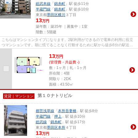
総武本線
「
錦糸町
」駅 徒歩11分
半蔵門線
「
錦糸町
」駅 徒歩10分
東京都
墨田区
横川
３丁目
13
万円
築年数：築35年 ｜募集中：
1室
階数：5階建
こちらはマンションタイプになります。2駅利用ができるので電車の利用に役立
つマンションです。朝に慌てることなく行動するために駅から徒歩6分の駅近マ
ンションはいかがでしょうか。...
13
万
円
(管理費・共益費 -)
敷：1ヶ月｜礼：1ヶ月
所在階：4階
間取り：2DK
面積：43.50㎡
第１０ナトリビル
賃貸｜マンション
都営浅草線
「
本所吾妻橋
」駅 徒歩8分
半蔵門線
「
押上
」駅 徒歩10分
総武線
「
錦糸町
」駅 徒歩17分
東京都
墨田区
本所
４丁目
13
万円