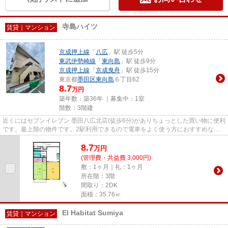
寺島ハイツ
賃貸｜マンション
京成押上線
「
八広
」駅 徒歩5分
東武伊勢崎線
「
東向島
」駅 徒歩9分
京成押上線
「
京成曳舟
」駅 徒歩15分
東京都
墨田区
東向島
６丁目62
8.7
万円
築年数：築36年 ｜募集中：
1室
階数：3階建
近くにはセブンイレブン 墨田八広北店(徒歩6分)がありちょっとした買い物に便利
です。最上階の物件です。2駅利用できるので電車をよく使う方におすすめな物
件です。造りとデザインに関...
8.7
万
円
(管理費・共益費 3,000円)
敷：1ヶ月｜礼：1ヶ月
所在階：3階
間取り：2DK
面積：35.76㎡
El Habitat Sumiya
賃貸｜マンション