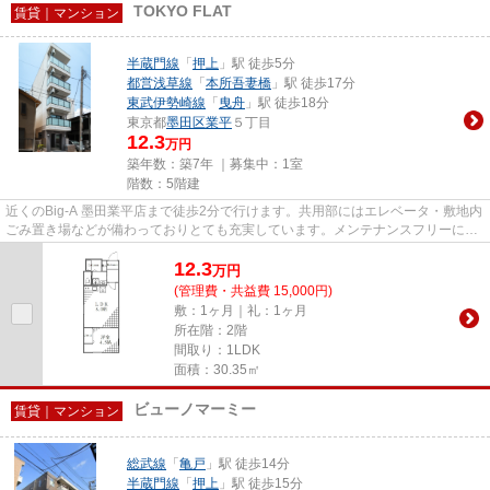
TOKYO FLAT
賃貸｜マンション
半蔵門線
「
押上
」駅 徒歩5分
都営浅草線
「
本所吾妻橋
」駅 徒歩17分
東武伊勢崎線
「
曳舟
」駅 徒歩18分
東京都
墨田区
業平
５丁目
12.3
万円
築年数：築7年 ｜募集中：
1室
階数：5階建
近くのBig-A 墨田業平店まで徒歩2分で行けます。共用部にはエレベータ・敷地内
ごみ置き場などが備わっておりとても充実しています。メンテナンスフリーにな
ることが外観タイル張りの魅...
12.3
万
円
(管理費・共益費 15,000円)
敷：1ヶ月｜礼：1ヶ月
所在階：2階
間取り：1LDK
面積：30.35㎡
ビューノマーミー
賃貸｜マンション
総武線
「
亀戸
」駅 徒歩14分
半蔵門線
「
押上
」駅 徒歩15分