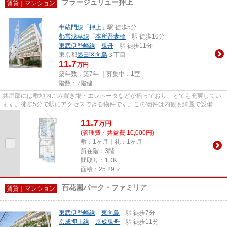
プラージュリュー押上
賃貸｜マンション
半蔵門線
「
押上
」駅 徒歩5分
都営浅草線
「
本所吾妻橋
」駅 徒歩10分
東武伊勢崎線
「
曳舟
」駅 徒歩11分
東京都
墨田区
向島
３丁目
11.7
万円
築年数：築7年 ｜募集中：
1室
階数：7階建
共用部には敷地内ごみ置き場・エレベータなどが揃っており、とても充実してい
ます。徒歩5分で駅にアクセスできる物件です。この物件は内観も綺麗で設備も
充実した、平成31年築となって...
11.7
万
円
(管理費・共益費 10,000円)
敷：1ヶ月｜礼：1ヶ月
所在階：3階
間取り：1DK
面積：25.29㎡
百花園パーク・ファミリア
賃貸｜マンション
東武伊勢崎線
「
東向島
」駅 徒歩7分
京成押上線
「
京成曳舟
」駅 徒歩11分