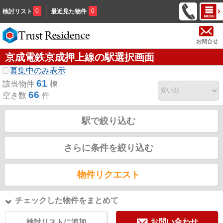
0
0
検討リスト
最近見た物件
お問合せ
京成電鉄京成押上線の駅選択画面
募集中のみ表示
61
該当物件
棟
66
空き数
件
駅で絞り込む
さらに条件を絞り込む
物件リクエスト
チェックした物件をまとめて
検討リストに追加
お問い合わせ