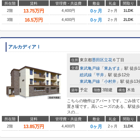
所在階
賃料
管理費・共益費
敷金
礼金
間取り
13.75
万円
0ヶ月
2階
4,400円
2ヶ月
1LDK
16.5
万円
0ヶ月
3階
4,400円
2ヶ月
2LDK
アルカディアⅠ
東京都
墨田区
立花
６丁目
住所
交通
東武亀戸線
「
東あずま
」駅 徒歩1
総武線
「
平井
」駅 徒歩12分
東武亀戸線
「
小村井
」駅 徒歩13
予定
3階建
木造
築年
階数
構造
こちらの物件はアパートです。ごみ捨て
置き場です。高いニーズのある、駅徒歩
スの...
所在階
賃料
管理費・共益費
敷金
礼金
間取り
13.85
万円
0ヶ月
2階
4,400円
2ヶ月
1LDK