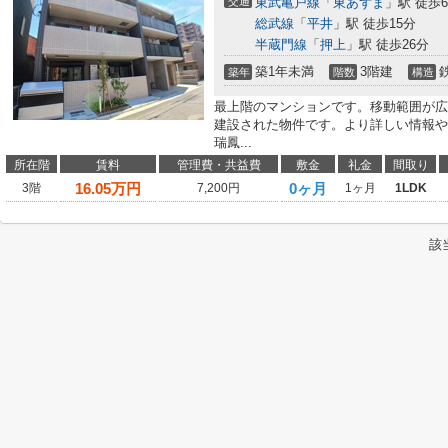
交通
東武亀戸線
「
東あずま
」駅 徒歩
総武線
「
平井
」駅 徒歩15分
半蔵門線
「
押上
」駅 徒歩26分
築1年未満
3階建
築年
階数
構造
最上階のマンションです。移動範囲が広が
建設された物件です。より詳しい情報
瑞鳳...
所在階
賃料
管理費・共益費
敷金
礼金
間取り
16.05
万円
0ヶ月
3階
7,200円
1ヶ月
1LDK
該