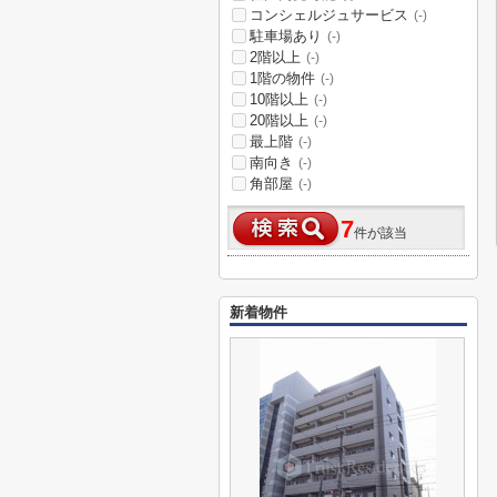
コンシェルジュサービス
(-)
駐車場あり
(-)
2階以上
(-)
1階の物件
(-)
10階以上
(-)
20階以上
(-)
最上階
(-)
南向き
(-)
角部屋
(-)
7
件が該当
新着物件