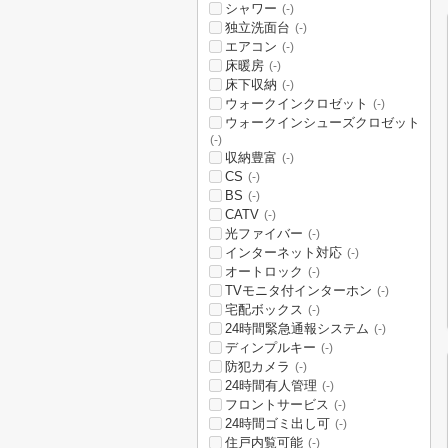
シャワー
(-)
独立洗面台
(-)
エアコン
(-)
床暖房
(-)
床下収納
(-)
ウォークインクロゼット
(-)
ウォークインシューズクロゼット
(-)
収納豊富
(-)
CS
(-)
BS
(-)
CATV
(-)
光ファイバー
(-)
インターネット対応
(-)
オートロック
(-)
TVモニタ付インターホン
(-)
宅配ボックス
(-)
24時間緊急通報システム
(-)
ディンプルキー
(-)
防犯カメラ
(-)
24時間有人管理
(-)
フロントサービス
(-)
24時間ゴミ出し可
(-)
住戸内覧可能
(-)