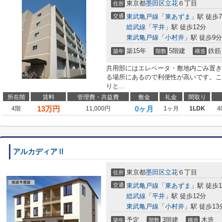
東京都
墨田区
立花
６丁目
住所
交通
東武亀戸線
「
東あずま
」駅 徒歩
総武線
「
平井
」駅 徒歩12分
東武亀戸線
「
小村井
」駅 徒歩9分
築15年
5階建
鉄筋
築年
階数
構造
共用部にはエレベータ・敷地内ごみ置き
る場所にあるので利便性が高いです。こ
りと...
所在階
賃料
管理費・共益費
敷金
礼金
間取り
13
万円
0ヶ月
4階
11,000円
1ヶ月
1LDK
4
アルカディアⅡ
東京都
墨田区
立花
６丁目
住所
交通
東武亀戸線
「
東あずま
」駅 徒歩1
総武線
「
平井
」駅 徒歩12分
東武亀戸線
「
小村井
」駅 徒歩13
予定
3階建
木造
築年
階数
構造