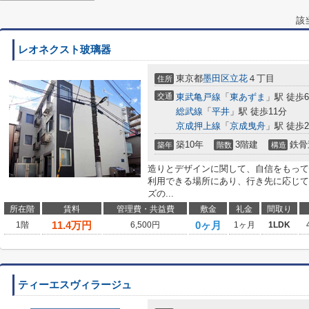
該
レオネクスト玻璃器
東京都
墨田区
立花
４丁目
住所
交通
東武亀戸線
「
東あずま
」駅 徒歩
総武線
「
平井
」駅 徒歩11分
京成押上線
「
京成曳舟
」駅 徒歩2
築10年
3階建
鉄骨
築年
階数
構造
造りとデザインに関して、自信をもって
利用できる場所にあり、行き先に応じて
ズの...
所在階
賃料
管理費・共益費
敷金
礼金
間取り
11.4
万円
0ヶ月
1階
6,500円
1ヶ月
1LDK
ティーエスヴィラージュ