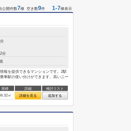
7
9
1-7
当公開件数
棟 空き数
件
棟表示
6分
2分
造
情報を提供できるマンションです。2駅
乗車駅の使い分けができます。高いニー
面積
詳細
検討リスト
46.32㎡
詳細を見る
追加する