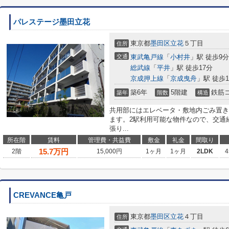
パレステージ墨田立花
東京都
墨田区
立花
５丁目
住所
交通
東武亀戸線
「
小村井
」駅 徒歩9分
総武線
「
平井
」駅 徒歩17分
京成押上線
「
京成曳舟
」駅 徒歩1
築6年
5階建
鉄筋
築年
階数
構造
共用部にはエレベータ・敷地内ごみ置き
ます。2駅利用可能な物件なので、交通
張り...
所在階
賃料
管理費・共益費
敷金
礼金
間取り
15.7
万円
2階
15,000円
1ヶ月
1ヶ月
2LDK
4
CREVANCE亀戸
東京都
墨田区
立花
４丁目
住所