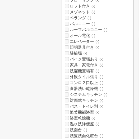
フローリング
(-)
ロフト付き
(-)
メゾネット
(-)
ベランダ
(-)
バルコニー
(-)
ルーフバルコニー
(-)
オール電化
(-)
エレベーター
(-)
照明器具付き
(-)
駐輪場
(-)
バイク置場あり
(-)
家具・家電付き
(-)
洗濯機置場有
(-)
外観タイル張り
(-)
コンロ２口以上
(-)
食器洗い乾燥機
(-)
システムキッチン
(-)
対面式キッチン
(-)
バス・トイレ別
(-)
追焚機能浴室
(-)
浴室乾燥機
(-)
温水洗浄便座
(-)
洗面台
(-)
洗髪洗面化粧台
(-)