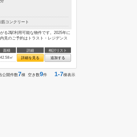
6分
鉄筋コンクリート
る2駅利用可能な物件です。2025年に
や内見のご予約はトラスト・レジデンス
面積
詳細
検討リスト
42.58㎡
詳細を見る
追加する
7
9
1-7
当公開件数
棟 空き数
件
棟表示