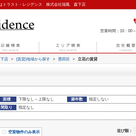
はトラスト・レジデンス 株式会社瑞鳳 森下店
営業時間：10：00～
森下店
>
(賃貸)地域から探す
>
墨田区
>
立花の賃貸
面積
下限なし～上限なし
築年数
指定しない
間取り
指定なし
並び順：
空室物件のみ表示