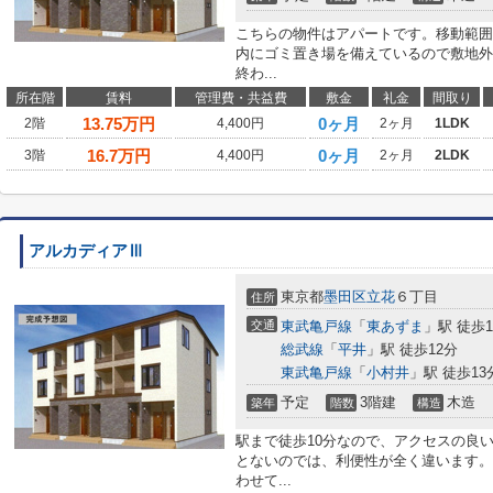
こちらの物件はアパートです。移動範囲
内にゴミ置き場を備えているので敷地外
終わ...
所在階
賃料
管理費・共益費
敷金
礼金
間取り
13.75
万円
0ヶ月
2階
4,400円
2ヶ月
1LDK
16.7
万円
0ヶ月
3階
4,400円
2ヶ月
2LDK
アルカディアⅢ
東京都
墨田区
立花
６丁目
住所
交通
東武亀戸線
「
東あずま
」駅 徒歩1
総武線
「
平井
」駅 徒歩12分
東武亀戸線
「
小村井
」駅 徒歩13
予定
3階建
木造
築年
階数
構造
駅まで徒歩10分なので、アクセスの良
とないのでは、利便性が全く違います。
わせて...