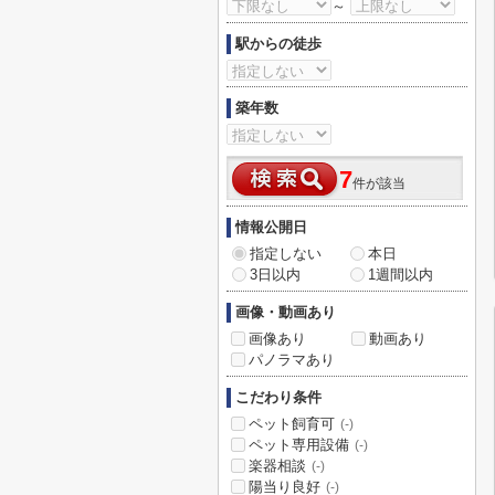
～
駅からの徒歩
築年数
7
件が該当
情報公開日
指定しない
本日
3日以内
1週間以内
画像・動画あり
画像あり
動画あり
パノラマあり
こだわり条件
ペット飼育可
(-)
ペット専用設備
(-)
楽器相談
(-)
陽当り良好
(-)