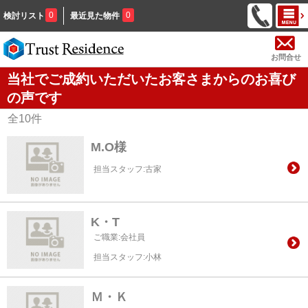
0
0
検討リスト
最近見た物件
お問合せ
当社でご成約いただいたお客さまからのお喜び
の声です
全
10
件
M.O様
担当スタッフ:古家
K・T
ご職業:会社員
担当スタッフ:小林
Ｍ・Ｋ