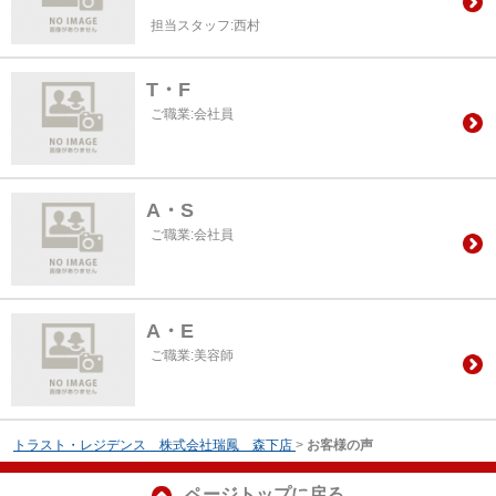
担当スタッフ:西村
T・F
ご職業:会社員
A・S
ご職業:会社員
A・E
ご職業:美容師
トラスト・レジデンス 株式会社瑞鳳 森下店
>
お客様の声
ページトップに戻る