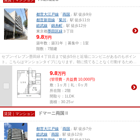
都営大江戸線
「
両国
」駅 徒歩9分
都営新宿線
「
菊川
」駅 徒歩11分
総武線
「
錦糸町
」駅 徒歩12分
東京都
墨田区
緑
３丁目
9.8
万円
築年数：築31年 ｜募集中：
1室
階数：7階建
セブン-イレブン墨田緑４丁目店まで徒歩5分と近場にコンビニがあるのもポイン
ト。こちらはマンションタイプになります。朝に慌てることなく行動するために
駅から徒歩9分の駅近物件はい...
9.8
万
円
(管理費・共益費 10,000円)
敷：1ヶ月｜礼：0ヶ月
所在階：2階
間取り：1LDK
面積：30.25㎡
ドマーニ両国Ⅱ
賃貸｜マンション
都営大江戸線
「
両国
」駅 徒歩7分
総武線
「
両国
」駅 徒歩12分
都営新宿線
「
菊川
」駅 徒歩13分