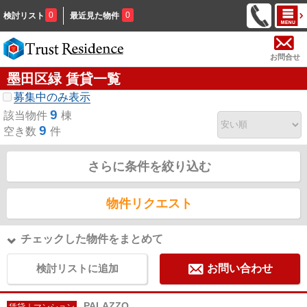
0
0
検討リスト
最近見た物件
お問合せ
墨田区緑 賃貸一覧
募集中のみ表示
9
該当物件
棟
9
空き数
件
さらに条件を絞り込む
物件リクエスト
チェックした物件をまとめて
検討リストに追加
お問い合わせ
PALAZZO
賃貸｜マンション