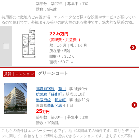
築年数：築22年 ｜募集中：
1室
階数：9階建
共用部には敷地内ごみ置き場・エレベータなど様々な設備やサービスが揃ってい
るので便利です。外観タイル張りの耐久性のある物件です。魅力的な駅近の物件
で、駅まで徒歩10分です。こ...
22.5
万
円
(管理費・共益費 -)
敷：1ヶ月｜礼：1ヶ月
所在階：5階
間取り：3LDK
面積：60.71㎡
グリーンコート
賃貸｜マンション
都営新宿線
「
菊川
」駅 徒歩9分
総武線
「
錦糸町
」駅 徒歩10分
半蔵門線
「
錦糸町
」駅 徒歩11分
東京都
墨田区
緑
４丁目
25
万円
築年数：築30年 ｜募集中：
1室
階数：10階建
こちらの物件はエレベーター付きです。地上10階建ての物件です。造りとデザイ
ンに関して、自信をもって情報を提供できるマンションです。より多くの不動産