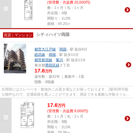
(管理費・共益費 20,000円)
敷：1ヶ月｜礼：1ヶ月
所在階：4階
間取り：1LDK
面積：45.20㎡
シティハイツ両国
賃貸｜マンション
都営大江戸線
「
両国
」駅 徒歩6分
総武線
「
両国
」駅 徒歩11分
都営新宿線
「
菊川
」駅 徒歩11分
東京都
墨田区
緑
２丁目
17.6
万円
築年数：築32年 ｜募集中：
1室
階数：9階建
共用部にはエレベータ・敷地内ごみ置き場などが揃っております。2駅利用可能
な物件なので、交通経路を選ぶことができます。満足できる素敵な外観タイル張
りのマンションです。根強いニ...
17.6
万
円
(管理費・共益費 9,000円)
敷：1ヶ月｜礼：2ヶ月
所在階：9階
間取り：2LDK
面積：50.96㎡