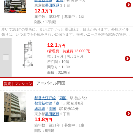
東京都
墨田区
緑
３丁目
12.1
万円
築年数：築22年 ｜募集中：
1室
階数：12階建
歩いて281mの場所に、まいばすけっと 墨田緑２丁目店があります。外観タイル
張りは、いつまでも外観をきれいに保ちます。根強いニーズを誇る駅近の物件と
なり、徒歩7分に駅があります...
12.1
万
円
(管理費・共益費 13,000円)
敷：1ヶ月｜礼：1ヶ月
所在階：10階
間取り：1LDK
面積：32.06㎡
アーバイル両国
賃貸｜マンション
都営大江戸線
「
両国
」駅 徒歩6分
都営新宿線
「
森下
」駅 徒歩8分
総武線
「
両国
」駅 徒歩11分
東京都
墨田区
緑
２丁目
14.8
万円
築年数：築21年 ｜募集中：
1室
階数：9階建