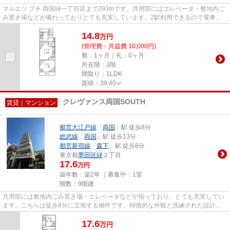
マルエツ プチ 両国緑一丁目店まで293mです。共用部にはエレベータ・敷地内ご
み置き場などが備わっておりとても充実しています。2駅利用できるので電車を
よく使う方におすすめな物件で...
14.8
万
円
(管理費・共益費 10,000円)
敷：1ヶ月｜礼：0ヶ月
所在階：3階
間取り：1LDK
面積：39.40㎡
クレヴァンス両国SOUTH
賃貸｜マンション
都営大江戸線
「
両国
」駅 徒歩8分
総武線
「
両国
」駅 徒歩13分
都営新宿線
「
森下
」駅 徒歩8分
東京都
墨田区
緑
２丁目
17.6
万円
築年数：築2年 ｜募集中：
1室
階数：9階建
共用部には敷地内ごみ置き場・エレベータなどが揃っており、とても充実してい
ます。こちらは徒歩8分に立地する物件です。特徴的な外観と洗練された設計の
内装を持つデザイナーズ。こち...
17.6
万
円