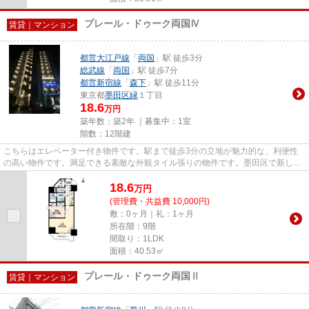
プレール・ドゥーク両国Ⅳ
賃貸｜マンション
都営大江戸線
「
両国
」駅 徒歩3分
総武線
「
両国
」駅 徒歩7分
都営新宿線
「
森下
」駅 徒歩11分
東京都
墨田区
緑
１丁目
18.6
万円
築年数：築2年 ｜募集中：
1室
階数：12階建
こちらはエレベーター付き物件です。駅まで徒歩3分の立地が魅力的な、利便性
の高い物件です。満足できる素敵な外観タイル張りの物件です。墨田区で新しい
住環境をお探しなら、都営大江...
18.6
万
円
(管理費・共益費 10,000円)
敷：0ヶ月｜礼：1ヶ月
所在階：9階
間取り：1LDK
面積：40.53㎡
プレール・ドゥーク両国Ⅱ
賃貸｜マンション