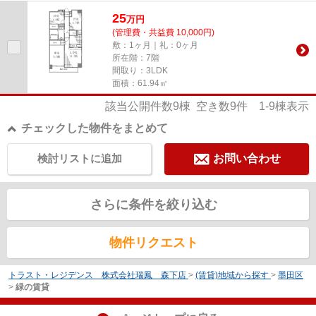
情報をお求めなら、まずはト...
25
万
円
(管理費・共益費 10,000円)
敷：1ヶ月｜礼：0ヶ月
所在階：7階
間取り：3LDK
面積：61.94㎡
該当公開件数
9
棟 空き数
9
件
1-9
棟表示
チェックした物件をまとめて
検討リストに追加
お問い合わせ
さらに条件を絞り込む
物件リクエスト
トラスト・レジデンス 株式会社瑞鳳 森下店
>
(賃貸)地域から探す
>
墨田区
>
緑の賃貸