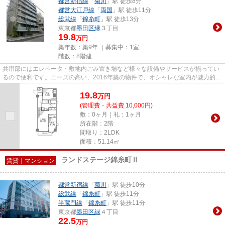
都営新宿線
「
菊川
」駅 徒歩8分
都営大江戸線
「
両国
」駅 徒歩11分
総武線
「
錦糸町
」駅 徒歩13分
東京都
墨田区
緑
３丁目
19.8
万円
築年数：築9年 ｜募集中：
1室
階数：8階建
共用部にはエレベータ・敷地内ごみ置き場など様々な設備やサービスが揃ってい
るので便利です。ニーズの高い、2016年築の物件で、オシャレな室内が魅力的。
2駅利用可能なマンションなの...
19.8
万
円
(管理費・共益費 10,000円)
敷：0ヶ月｜礼：1ヶ月
所在階：2階
間取り：2LDK
面積：51.14㎡
ランドステージ錦糸町Ⅱ
賃貸｜マンション
都営新宿線
「
菊川
」駅 徒歩10分
総武線
「
錦糸町
」駅 徒歩11分
半蔵門線
「
錦糸町
」駅 徒歩11分
東京都
墨田区
緑
４丁目
22.5
万円