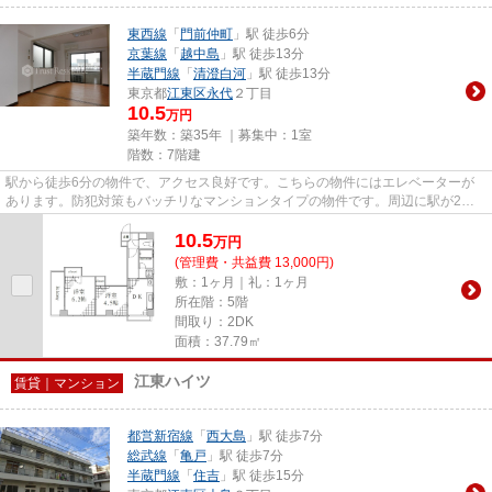
東西線
「
門前仲町
」駅 徒歩6分
京葉線
「
越中島
」駅 徒歩13分
半蔵門線
「
清澄白河
」駅 徒歩13分
東京都
江東区
永代
２丁目
10.5
万円
築年数：築35年 ｜募集中：
1室
階数：7階建
駅から徒歩6分の物件で、アクセス良好です。こちらの物件にはエレベーターが
あります。防犯対策もバッチリなマンションタイプの物件です。周辺に駅が2つ
あるので電車での移動が便利で...
10.5
万
円
(管理費・共益費 13,000円)
敷：1ヶ月｜礼：1ヶ月
所在階：5階
間取り：2DK
面積：37.79㎡
江東ハイツ
賃貸｜マンション
都営新宿線
「
西大島
」駅 徒歩7分
総武線
「
亀戸
」駅 徒歩7分
半蔵門線
「
住吉
」駅 徒歩15分