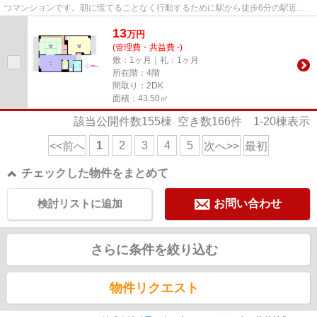
つマンションです。朝に慌てることなく行動するために駅から徒歩6分の駅近マ
ンションはいかがでしょうか。...
13
万
円
(管理費・共益費 -)
敷：1ヶ月｜礼：1ヶ月
所在階：4階
間取り：2DK
面積：43.50㎡
該当公開件数
155
棟 空き数
166
件
1-20
棟表示
1
2
3
4
5
<<前へ
次へ>>
最初
チェックした物件をまとめて
検討リストに追加
お問い合わせ
さらに条件を絞り込む
物件リクエスト