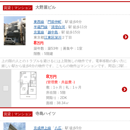
大野屋ビル
賃貸｜マンション
東西線
「
門前仲町
」駅 徒歩6分
半蔵門線
「
清澄白河
」駅 徒歩11分
京葉線
「
越中島
」駅 徒歩15分
東京都
江東区
深川
２丁目
8
万円
築年数：築53年 ｜募集中：
1室
階数：5階建
上の階の人とのトラブルを避けるには上階無しの物件です。電車移動の多い方に
嬉しい駅から徒歩6分の物件です。こちらの物件はマンションです。周辺に2駅あ
るので電車通勤しやすいです...
8
万
円
(管理費・共益費 -)
敷：1ヶ月｜礼：1ヶ月
所在階：5階
間取り：2DK
面積：38.34㎡
寺島ハイツ
賃貸｜マンション
京成押上線
「
八広
」駅 徒歩5分