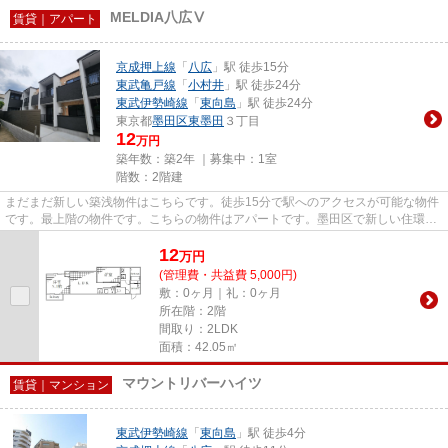
MELDIA八広Ⅴ
賃貸｜アパート
京成押上線
「
八広
」駅 徒歩15分
東武亀戸線
「
小村井
」駅 徒歩24分
東武伊勢崎線
「
東向島
」駅 徒歩24分
東京都
墨田区
東墨田
３丁目
12
万円
築年数：築2年 ｜募集中：
1室
階数：2階建
まだまだ新しい築浅物件はこちらです。徒歩15分で駅へのアクセスが可能な物件
です。最上階の物件です。こちらの物件はアパートです。墨田区で新しい住環境
をお探しなら、京成押上線八...
12
万
円
(管理費・共益費 5,000円)
敷：0ヶ月｜礼：0ヶ月
所在階：2階
間取り：2LDK
面積：42.05㎡
マウントリバーハイツ
賃貸｜マンション
東武伊勢崎線
「
東向島
」駅 徒歩4分