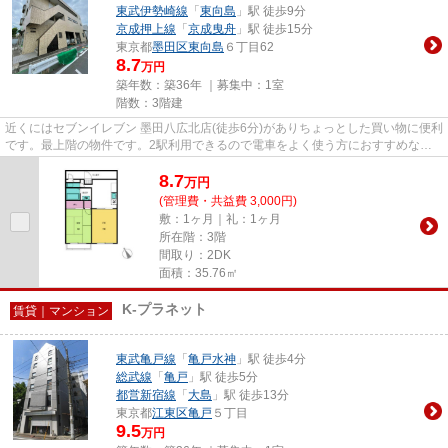
東武伊勢崎線
「
東向島
」駅 徒歩9分
京成押上線
「
京成曳舟
」駅 徒歩15分
東京都
墨田区
東向島
６丁目62
8.7
万円
築年数：築36年 ｜募集中：
1室
階数：3階建
近くにはセブンイレブン 墨田八広北店(徒歩6分)がありちょっとした買い物に便利
です。最上階の物件です。2駅利用できるので電車をよく使う方におすすめな物
件です。造りとデザインに関...
8.7
万
円
(管理費・共益費 3,000円)
敷：1ヶ月｜礼：1ヶ月
所在階：3階
間取り：2DK
面積：35.76㎡
K-プラネット
賃貸｜マンション
東武亀戸線
「
亀戸水神
」駅 徒歩4分
総武線
「
亀戸
」駅 徒歩5分
都営新宿線
「
大島
」駅 徒歩13分
東京都
江東区
亀戸
５丁目
9.5
万円