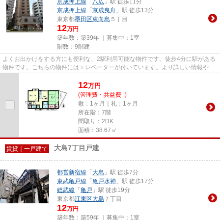
京成押上線
「
八広
」駅 徒歩11分
京成押上線
「
京成曳舟
」駅 徒歩13分
東京都
墨田区
東向島
５丁目
12
万円
築年数：築39年 ｜募集中：
1室
階数：9階建
よくお出かけをする方にも便利な、2駅利用可能な物件です。徒歩4分に駅がある
物件です。こちらの物件にはエレベーターが付いています。より詳しい情報や内
見のご予約はトラスト・レジ...
12
万
円
(管理費・共益費 -)
敷：1ヶ月｜礼：1ヶ月
所在階：7階
間取り：2DK
面積：38.67㎡
大島7丁目戸建
賃貸｜一戸建て
都営新宿線
「
大島
」駅 徒歩7分
東武亀戸線
「
亀戸水神
」駅 徒歩17分
総武線
「
亀戸
」駅 徒歩19分
東京都
江東区
大島
７丁目
12
万円
築年数：築59年 ｜募集中：
1室