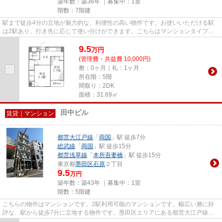
築年数：築36年 ｜募集中：
1室
階数：7階建
駅まで徒歩4分の立地が魅力的な、利便性の高い物件です。お使いいただける駅
は2駅あり、行き先に応じて使い分けができます。こちらはマンションタイプに
なります。より詳しい情報や内...
9.5
万
円
(管理費・共益費 10,000円)
敷：0ヶ月｜礼：1ヶ月
所在階：5階
間取り：2DK
面積：31.69㎡
田中ビル
賃貸｜マンション
都営大江戸線
「
両国
」駅 徒歩7分
総武線
「
両国
」駅 徒歩15分
都営浅草線
「
本所吾妻橋
」駅 徒歩15分
東京都
墨田区
石原
２丁目
9.5
万円
築年数：築43年 ｜募集中：
1室
階数：5階建
こちらの物件はマンションです。2駅利用可能のマンションです。幅広い層に好
評な、駅から徒歩7分に立地する物件です。墨田区エリアにある都営大江戸線両
国周辺は物件の数が豊富にあり...