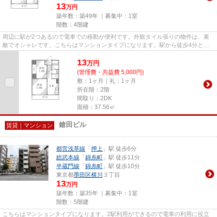
13
万円
築年数：築49年 ｜募集中：
1室
階数：4階建
周辺に駅が2つあるので電車での移動が便利です。外観タイル張りの物件は、素
敵でオシャレです。こちらはマンションタイプになります。駅から徒歩4分とい
うアクセス良好な駅近物件はい...
13
万
円
(管理費・共益費 5,000円)
敷：1ヶ月｜礼：1ヶ月
所在階：2階
間取り：2DK
面積：37.56㎡
鎗田ビル
賃貸｜マンション
都営浅草線
「
押上
」駅 徒歩6分
総武本線
「
錦糸町
」駅 徒歩11分
半蔵門線
「
錦糸町
」駅 徒歩10分
東京都
墨田区
横川
３丁目
13
万円
築年数：築35年 ｜募集中：
1室
階数：5階建
こちらはマンションタイプになります。2駅利用ができるので電車の利用に役立