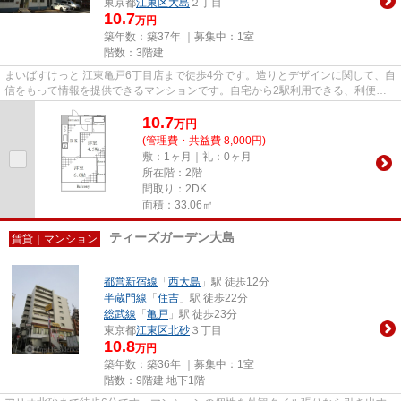
東京都
江東区
大島
２丁目
10.7
万円
築年数：築37年 ｜募集中：
1室
階数：3階建
まいばすけっと 江東亀戸6丁目店まで徒歩4分です。造りとデザインに関して、自
信をもって情報を提供できるマンションです。自宅から2駅利用できる、利便性
の高い物件です。アクセスの...
10.7
万
円
(管理費・共益費 8,000円)
敷：1ヶ月｜礼：0ヶ月
所在階：2階
間取り：2DK
面積：33.06㎡
ティーズガーデン大島
賃貸｜マンション
都営新宿線
「
西大島
」駅 徒歩12分
半蔵門線
「
住吉
」駅 徒歩22分
総武線
「
亀戸
」駅 徒歩23分
東京都
江東区
北砂
３丁目
10.8
万円
築年数：築36年 ｜募集中：
1室
階数：9階建 地下1階