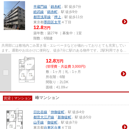
半蔵門線
「
錦糸町
」駅 徒歩7分
総武線
「
錦糸町
」駅 徒歩9分
都営浅草線
「
押上
」駅 徒歩11分
東京都
墨田区
太平
４丁目
12.8
万円
築年数：築27年 ｜募集中：
1室
階数：6階建
共用部には敷地内ごみ置き場・エレベータなどが備わっておりとても充実してい
ます。通勤やお出かけに便利な、徒歩7分に駅のある物件です。2駅利用できる場
所にあるので利便性が高いで...
12.8
万
円
(管理費・共益費 3,000円)
敷：1ヶ月｜礼：1ヶ月
所在階：6階
間取り：2LDK
面積：41.09㎡
峰マンション
賃貸｜マンション
日比谷線
「
仲御徒町
」駅 徒歩4分
都営大江戸線
「
新御徒町
」駅 徒歩5分
山手線
「
御徒町
」駅 徒歩7分
東京都
台東区
台東
４丁目