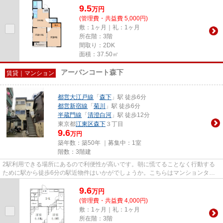
9.5
万
円
(管理費・共益費 5,000円)
敷：1ヶ月｜礼：1ヶ月
所在階：3階
間取り：2DK
面積：37.50㎡
アーバンコート森下
賃貸｜マンション
都営大江戸線
「
森下
」駅 徒歩6分
都営新宿線
「
菊川
」駅 徒歩6分
半蔵門線
「
清澄白河
」駅 徒歩12分
東京都
江東区
森下
３丁目
9.6
万円
築年数：築50年 ｜募集中：
1室
階数：3階建
2駅利用できる場所にあるので利便性が高いです。朝に慌てることなく行動する
ために駅から徒歩6分の駅近物件はいかがでしょうか。こちらはマンションタイ
プになります。江東区で新しい...
9.6
万
円
(管理費・共益費 4,000円)
敷：1ヶ月｜礼：1ヶ月
所在階：3階