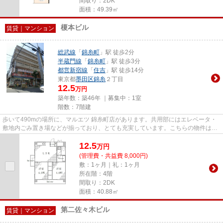
間取り：2DK
面積：49.39㎡
榎本ビル
賃貸｜マンション
総武線
「
錦糸町
」駅 徒歩2分
半蔵門線
「
錦糸町
」駅 徒歩3分
都営新宿線
「
住吉
」駅 徒歩14分
東京都
墨田区
錦糸
２丁目
12.5
万円
築年数：築46年 ｜募集中：
1室
階数：7階建
歩いて490mの場所に、マルエツ 錦糸町店があります。共用部にはエレベータ・
敷地内ごみ置き場などが揃っており、とても充実しています。こちらの物件はマ
ンションです。駅まで2分と、...
12.5
万
円
(管理費・共益費 8,000円)
敷：1ヶ月｜礼：1ヶ月
所在階：4階
間取り：2DK
面積：40.88㎡
第二佐々木ビル
賃貸｜マンション