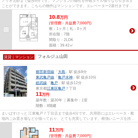
アリオ北砂まで徒歩6分です。マンションの個性を外観タイル張りなら引き出す
ことができます。こちらの物件はマンションです。エレベーター2基付きです。
江東区で新しい住環境をお探し...
10.8
万
円
(管理費・共益費 7,000円)
敷：1ヶ月｜礼：0ヶ月
所在階：7階
間取り：2LDK
面積：39.42㎡
フォルジュ山田
賃貸｜マンション
都営新宿線
「
大島
」駅 徒歩8分
東武亀戸線
「
亀戸水神
」駅 徒歩10分
総武線
「
亀戸
」駅 徒歩12分
東京都
江東区
亀戸
７丁目
11
万円
築年数：築30年 ｜募集中：
1室
階数：8階建
まいばすけっと 江東亀戸７丁目店まで徒歩4分です。共用部にはエレベータ・敷
地内ごみ置き場などが揃っており、とても充実しています。根強いニーズを誇る
駅近の物件となり、徒歩8分に...
11
万
円
(管理費・共益費 7,000円)