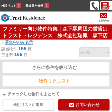
0
0
検討リスト
最近見た物件
お問合せ
ファミリー向け物件特集｜森下駅周辺の賃貸は
トラスト・レジデンス 株式会社瑞鳳 森下店
募集中のみ表示
155
該当物件
棟
166
空き数
件
さらに条件を絞り込む
物件リクエスト
チェックした物件をまとめて
検討リストに追加
お問い合わせ