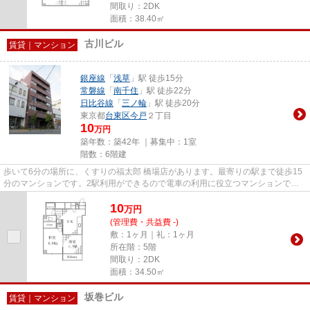
間取り：2DK
面積：38.40㎡
古川ビル
賃貸｜マンション
銀座線
「
浅草
」駅 徒歩15分
常磐線
「
南千住
」駅 徒歩22分
日比谷線
「
三ノ輪
」駅 徒歩20分
東京都
台東区
今戸
２丁目
10
万円
築年数：築42年 ｜募集中：
1室
階数：6階建
歩いて6分の場所に、くすりの福太郎 橋場店があります。最寄りの駅まで徒歩15
分のマンションです。2駅利用ができるので電車の利用に役立つマンションで
す。防犯対策もバッチリなマンシ...
10
万
円
(管理費・共益費 -)
敷：1ヶ月｜礼：1ヶ月
所在階：5階
間取り：2DK
面積：34.50㎡
坂巻ビル
賃貸｜マンション