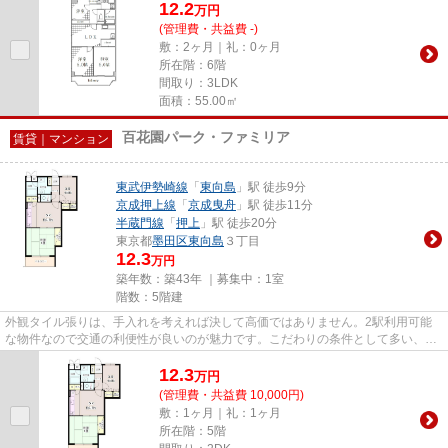
12.2
万
円
(管理費・共益費 -)
敷：2ヶ月｜礼：0ヶ月
所在階：6階
間取り：3LDK
面積：55.00㎡
百花園パーク・ファミリア
賃貸｜マンション
東武伊勢崎線
「
東向島
」駅 徒歩9分
京成押上線
「
京成曳舟
」駅 徒歩11分
半蔵門線
「
押上
」駅 徒歩20分
東京都
墨田区
東向島
３丁目
12.3
万円
築年数：築43年 ｜募集中：
1室
階数：5階建
外観タイル張りは、手入れを考えれば決して高価ではありません。2駅利用可能
な物件なので交通の利便性が良いのが魅力です。こだわりの条件として多い、駅
徒歩9分の物件です。防犯対策...
12.3
万
円
(管理費・共益費 10,000円)
敷：1ヶ月｜礼：1ヶ月
所在階：5階