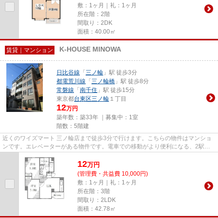
敷：1ヶ月｜礼：1ヶ月
所在階：2階
間取り：2DK
面積：40.00㎡
K-HOUSE MINOWA
賃貸｜マンション
日比谷線
「
三ノ輪
」駅 徒歩3分
都電荒川線
「
三ノ輪橋
」駅 徒歩8分
常磐線
「
南千住
」駅 徒歩15分
東京都
台東区
三ノ輪
１丁目
12
万円
築年数：築33年 ｜募集中：
1室
階数：5階建
近くのワイズマート 三ノ輪店まで徒歩3分で行けます。こちらの物件はマンショ
ンです。エレベーターがある物件です。電車での移動がより便利になる、2駅利
用可能な物件です。台東区で新...
12
万
円
(管理費・共益費 10,000円)
敷：1ヶ月｜礼：1ヶ月
所在階：3階
間取り：2LDK
面積：42.78㎡