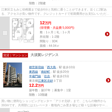
階数：2階建
江東区立もみじ幼稚園まで徒歩6分と気軽に通うことができます。近くに2駅あ
る、アクセスが良い物件です。クレジットカードで初期費用がお支払いいただけ
るので、決済の手間が軽減でき...
12
万
円
(管理費・共益費 5,000円)
敷：1ヶ月｜礼：1ヶ月
所在階：1-2階
間取り：3DK
面積：44.04㎡
大須賀レジデンス
賃貸｜マンション
都営新宿線
「
西大島
」駅 徒歩10分
東西線
「
南砂町
」駅 徒歩20分
半蔵門線
「
住吉
」駅 徒歩15分
東京都
江東区
北砂
３丁目
12.2
万円
築年数：築37年 ｜募集中：
1室
階数：10階建
買い物に便利なショッピングセンター「アリオ北砂」まで、こちらの物件から
393mです。共用部にはエレベータ・敷地内ごみ置き場など様々な設備やサービ
スが揃っているので便利です。地...