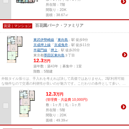
所在階：7階
間取り：2DK
面積：38.67㎡
百花園パーク・ファミリア
賃貸｜マンション
東武伊勢崎線
「
東向島
」駅 徒歩9分
京成押上線
「
京成曳舟
」駅 徒歩11分
半蔵門線
「
押上
」駅 徒歩20分
東京都
墨田区
東向島
３丁目
12.3
万円
築年数：築43年 ｜募集中：
1室
階数：5階建
外観タイル張りは、手入れを考えれば決して高価ではありません。2駅利用可能
な物件なので交通の利便性が良いのが魅力です。こだわりの条件として多い、駅
徒歩9分の物件です。防犯対策...
12.3
万
円
(管理費・共益費 10,000円)
敷：1ヶ月｜礼：1ヶ月
所在階：5階
間取り：2DK
面積：49.39㎡