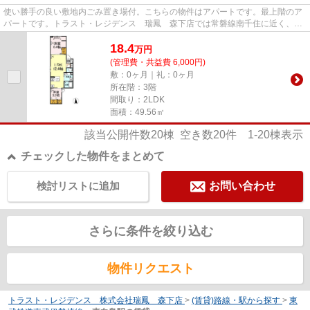
使い勝手の良い敷地内ごみ置き場付。こちらの物件はアパートです。最上階のア
パートです。トラスト・レジデンス 瑞鳳 森下店では常磐線南千住に近く、交
通アクセス良好な不動産情報...
18.4
万
円
(管理費・共益費 6,000円)
敷：0ヶ月｜礼：0ヶ月
所在階：3階
間取り：2LDK
面積：49.56㎡
該当公開件数
20
棟 空き数
20
件
1-20
棟表示
チェックした物件をまとめて
検討リストに追加
お問い合わせ
さらに条件を絞り込む
物件リクエスト
トラスト・レジデンス 株式会社瑞鳳 森下店
>
(賃貸)路線・駅から探す
>
東