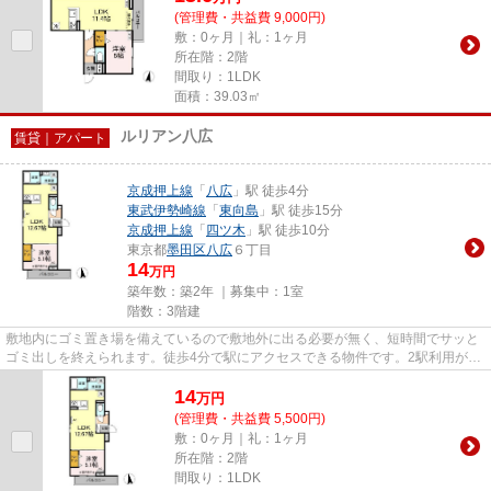
(管理費・共益費 9,000円)
敷：0ヶ月｜礼：1ヶ月
所在階：2階
間取り：1LDK
面積：39.03㎡
ルリアン八広
賃貸｜アパート
京成押上線
「
八広
」駅 徒歩4分
東武伊勢崎線
「
東向島
」駅 徒歩15分
京成押上線
「
四ツ木
」駅 徒歩10分
東京都
墨田区
八広
６丁目
14
万円
築年数：築2年 ｜募集中：
1室
階数：3階建
敷地内にゴミ置き場を備えているので敷地外に出る必要が無く、短時間でサッと
ゴミ出しを終えられます。徒歩4分で駅にアクセスできる物件です。2駅利用がで
きるので電車の利用に役立つ...
14
万
円
(管理費・共益費 5,500円)
敷：0ヶ月｜礼：1ヶ月
所在階：2階
間取り：1LDK