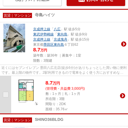
寺島ハイツ
賃貸｜マンション
京成押上線
「
八広
」駅 徒歩5分
東武伊勢崎線
「
東向島
」駅 徒歩9分
京成押上線
「
京成曳舟
」駅 徒歩15分
東京都
墨田区
東向島
６丁目62
8.7
万円
築年数：築36年 ｜募集中：
1室
階数：3階建
近くにはセブンイレブン 墨田八広北店(徒歩6分)がありちょっとした買い物に便利
です。最上階の物件です。2駅利用できるので電車をよく使う方におすすめな物
件です。造りとデザインに関...
8.7
万
円
(管理費・共益費 3,000円)
敷：1ヶ月｜礼：1ヶ月
所在階：3階
間取り：2DK
面積：35.76㎡
SHINO36BLDG
賃貸｜マンション