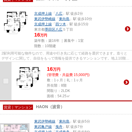
京成押上線
「
八広
」駅 徒歩2分
東武伊勢崎線
「
東向島
」駅 徒歩10分
京成押上線
「
四ツ木
」駅 徒歩15分
東京都
墨田区
八広
５丁目
16
万円
築年数：築16年 ｜募集中：
1室
階数：10階建
2駅利用可能な物件なので、用途や行き先に応じて経路を選択できます。造りと
デザインに関して、自信をもって情報を提供できるマンションです。地上10階建
てのこの物件なら景色もバッチ...
16
万
円
(管理費・共益費 15,000円)
敷：1ヶ月｜礼：1ヶ月
所在階：8階
間取り：2LDK
面積：54.25㎡
HAON（波音）
賃貸｜マンション
東武伊勢崎線
「
東向島
」駅 徒歩5分
東武亀戸線
「
曳舟
」駅 徒歩7分
京成押上線
「
京成曳舟
」駅 徒歩8分