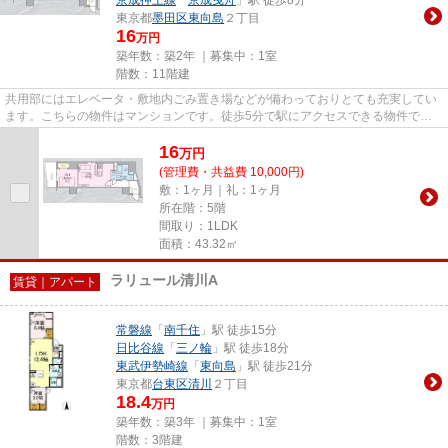
東京都
墨田区
東向島
２丁目
16
万円
築年数：築2年 ｜募集中：
1室
階数：11階建
共用部にはエレベータ・敷地内ごみ置き場などが備わっておりとても充実してい
ます。こちらの物件はマンションです。徒歩5分で駅にアクセスできる物件で
す。築2年と新しく、設備の面で...
16
万
円
(管理費・共益費 10,000円)
敷：1ヶ月｜礼：1ヶ月
所在階：5階
間取り：1LDK
面積：43.32㎡
ラリュール清川A
賃貸｜アパート
常磐線
「
南千住
」駅 徒歩15分
日比谷線
「
三ノ輪
」駅 徒歩18分
東武伊勢崎線
「
東向島
」駅 徒歩21分
東京都
台東区
清川
２丁目
18.4
万円
築年数：築3年 ｜募集中：
1室
階数：3階建