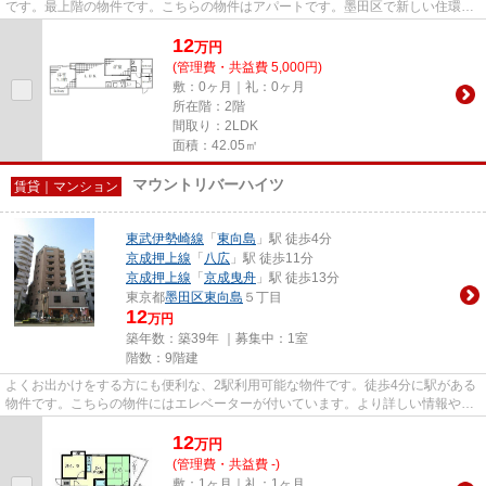
です。最上階の物件です。こちらの物件はアパートです。墨田区で新しい住環境
をお探しなら、京成押上線八...
12
万
円
(管理費・共益費 5,000円)
敷：0ヶ月｜礼：0ヶ月
所在階：2階
間取り：2LDK
面積：42.05㎡
マウントリバーハイツ
賃貸｜マンション
東武伊勢崎線
「
東向島
」駅 徒歩4分
京成押上線
「
八広
」駅 徒歩11分
京成押上線
「
京成曳舟
」駅 徒歩13分
東京都
墨田区
東向島
５丁目
12
万円
築年数：築39年 ｜募集中：
1室
階数：9階建
よくお出かけをする方にも便利な、2駅利用可能な物件です。徒歩4分に駅がある
物件です。こちらの物件にはエレベーターが付いています。より詳しい情報や内
見のご予約はトラスト・レジ...
12
万
円
(管理費・共益費 -)
敷：1ヶ月｜礼：1ヶ月