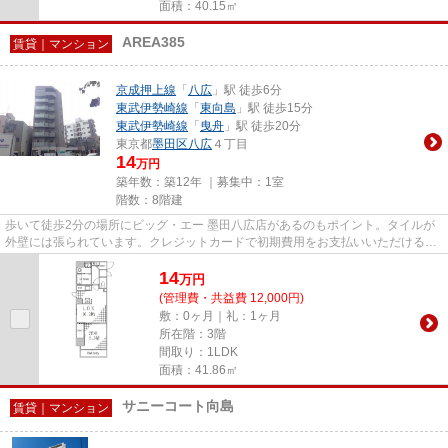
面積：40.15㎡
AREA385
賃貸｜マンション
京成押上線
「
八広
」駅 徒歩6分
東武伊勢崎線
「
東向島
」駅 徒歩15分
東武伊勢崎線
「
曳舟
」駅 徒歩20分
東京都
墨田区
八広
４丁目
14
万円
築年数：築12年 ｜募集中：
1室
階数：8階建
歩いて徒歩2分の場所にビッグ・エー 墨田八広店があるのもポイント。タイルが
外壁には張られています。クレジットカードで初期費用をお支払いいただける物
件です。駅から徒歩6分にある...
14
万
円
(管理費・共益費 12,000円)
敷：0ヶ月｜礼：1ヶ月
所在階：3階
間取り：1LDK
面積：41.86㎡
サニーコート向島
賃貸｜マンション