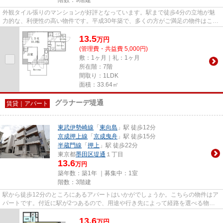
外観タイル張りのマンションが好評となっています。駅まで徒歩4分の立地が魅
力的な、利便性の高い物件です。平成30年築で、多くの方がご満足の物件はこち
らです。より詳しい情報や内見...
13.5
万
円
(管理費・共益費 5,000円)
敷：1ヶ月｜礼：1ヶ月
所在階：7階
間取り：1LDK
面積：33.64㎡
グラナーデ堤通
賃貸｜アパート
東武伊勢崎線
「
東向島
」駅 徒歩12分
京成押上線
「
京成曳舟
」駅 徒歩15分
半蔵門線
「
押上
」駅 徒歩22分
東京都
墨田区
堤通
１丁目
13.6
万円
築年数：築1年 ｜募集中：
1室
階数：3階建
駅から徒歩12分のところにあるアパートはいかがでしょうか。こちらの物件はア
パートです。付近に駅が2つあるので、用途や行き先によって経路を選べる物件
です。敷地内ごみ置き場がある...
13.6
万
円