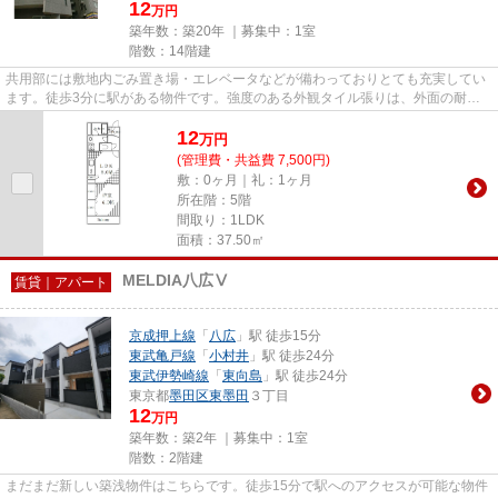
12
万円
築年数：築20年 ｜募集中：
1室
階数：14階建
共用部には敷地内ごみ置き場・エレベータなどが備わっておりとても充実してい
ます。徒歩3分に駅がある物件です。強度のある外観タイル張りは、外面の耐久
性にも優れます。こちらの物件...
12
万
円
(管理費・共益費 7,500円)
敷：0ヶ月｜礼：1ヶ月
所在階：5階
間取り：1LDK
面積：37.50㎡
MELDIA八広Ⅴ
賃貸｜アパート
京成押上線
「
八広
」駅 徒歩15分
東武亀戸線
「
小村井
」駅 徒歩24分
東武伊勢崎線
「
東向島
」駅 徒歩24分
東京都
墨田区
東墨田
３丁目
12
万円
築年数：築2年 ｜募集中：
1室
階数：2階建
まだまだ新しい築浅物件はこちらです。徒歩15分で駅へのアクセスが可能な物件