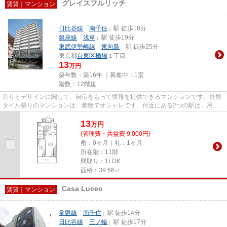
グレイスフルリッチ
賃貸｜マンション
日比谷線
「
南千住
」駅 徒歩18分
銀座線
「
浅草
」駅 徒歩19分
東武伊勢崎線
「
東向島
」駅 徒歩25分
東京都
台東区
橋場
１丁目
13
万円
築年数：築16年 ｜募集中：
1室
階数：12階建
造りとデザインに関して、自信をもって情報を提供できるマンションです。外観
タイル張りのマンションは、素敵でオシャレです。付近にある2つの駅は、用途
や行き先に応じて使い分けるこ...
13
万
円
(管理費・共益費 9,000円)
敷：0ヶ月｜礼：1ヶ月
所在階：11階
間取り：1LDK
面積：39.66㎡
Casa Luceo
賃貸｜マンション
常磐線
「
南千住
」駅 徒歩14分
日比谷線
「
三ノ輪
」駅 徒歩17分