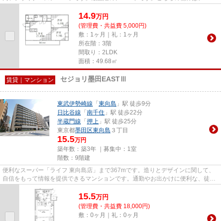
トです。より多くの不動産情報...
14.9
万
円
(管理費・共益費 5,000円)
敷：1ヶ月｜礼：1ヶ月
所在階：3階
間取り：2LDK
面積：49.68㎡
セジョリ墨田EASTⅢ
賃貸｜マンション
東武伊勢崎線
「
東向島
」駅 徒歩9分
日比谷線
「
南千住
」駅 徒歩22分
半蔵門線
「
押上
」駅 徒歩25分
東京都
墨田区
東向島
３丁目
15.5
万円
築年数：築3年 ｜募集中：
1室
階数：9階建
便利なスーパー「ライフ 東向島店」まで367mです。造りとデザインに関して、
自信をもって情報を提供できるマンションです。通勤やお出かけに便利な、徒歩
9分に駅のある物件です。築3年...
15.5
万
円
(管理費・共益費 18,000円)
敷：0ヶ月｜礼：0ヶ月