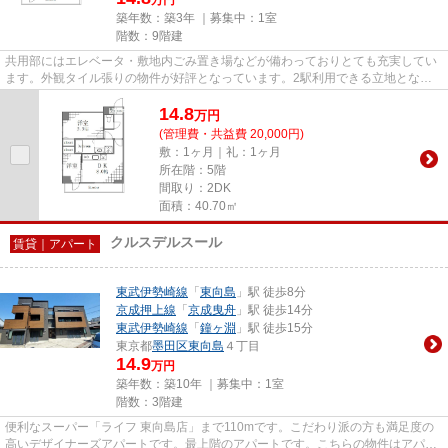
築年数：築3年 ｜募集中：
1室
階数：9階建
共用部にはエレベータ・敷地内ごみ置き場などが備わっておりとても充実してい
ます。外観タイル張りの物件が好評となっています。2駅利用できる立地となっ
ていて、アクセスが良いです。...
14.8
万
円
(管理費・共益費 20,000円)
敷：1ヶ月｜礼：1ヶ月
所在階：5階
間取り：2DK
面積：40.70㎡
クルスデルスール
賃貸｜アパート
東武伊勢崎線
「
東向島
」駅 徒歩8分
京成押上線
「
京成曳舟
」駅 徒歩14分
東武伊勢崎線
「
鐘ヶ淵
」駅 徒歩15分
東京都
墨田区
東向島
４丁目
14.9
万円
築年数：築10年 ｜募集中：
1室
階数：3階建
便利なスーパー「ライフ 東向島店」まで110mです。こだわり派の方も満足度の
高いデザイナーズアパートです。最上階のアパートです。こちらの物件はアパー