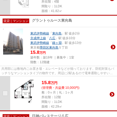
所在階：4階
間取り：1LDK
面積：41.82㎡
グラントゥルース東向島
賃貸｜マンション
東武伊勢崎線
「
東向島
」駅 徒歩2分
京成押上線
「
八広
」駅 徒歩10分
東武伊勢崎線
「
鐘ヶ淵
」駅 徒歩13分
東京都
墨田区
東向島
５丁目
15.8
万円
築年数：築18年 ｜募集中：
1室
階数：12階建
共用部には敷地内ごみ置き場・エレベータなどが揃っております。防犯対策もバ
ッチリなマンションタイプの物件です。周辺に2駅あるので電車通勤しやすいで
す。上階無しの物件となってお...
15.8
万
円
(管理費・共益費 10,000円)
敷：0ヶ月｜礼：1ヶ月
所在階：12階
間取り：1LDK
面積：42.29㎡
日神パレステージ八広
賃貸｜マンション