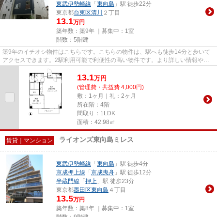
東武伊勢崎線
「
東向島
」駅 徒歩22分
東京都
台東区
清川
２丁目
13.1
万円
築年数：築9年 ｜募集中：
1室
階数：5階建
築9年のイチオシ物件はこちらです。こちらの物件は、駅へも徒歩14分と歩いて
アクセスできます。2駅利用可能で利便性の高い物件です。より詳しい情報や内
見のご予約はトラスト・レジデ...
13.1
万
円
(管理費・共益費 4,000円)
敷：1ヶ月｜礼：2ヶ月
所在階：4階
間取り：1LDK
面積：42.98㎡
ライオンズ東向島ミレス
賃貸｜マンション
東武伊勢崎線
「
東向島
」駅 徒歩4分
京成押上線
「
京成曳舟
」駅 徒歩12分
半蔵門線
「
押上
」駅 徒歩23分
東京都
墨田区
東向島
４丁目
13.5
万円
築年数：築8年 ｜募集中：
1室
階数：9階建