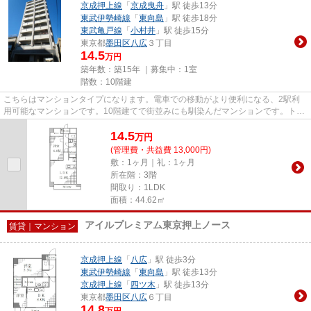
京成押上線
「
京成曳舟
」駅 徒歩13分
東武伊勢崎線
「
東向島
」駅 徒歩18分
東武亀戸線
「
小村井
」駅 徒歩15分
東京都
墨田区
八広
３丁目
14.5
万円
築年数：築15年 ｜募集中：
1室
階数：10階建
こちらはマンションタイプになります。電車での移動がより便利になる、2駅利
用可能なマンションです。10階建てで街並みにも馴染んだマンションです。トラ
スト・レジデンス 瑞鳳 森下...
14.5
万
円
(管理費・共益費 13,000円)
敷：1ヶ月｜礼：1ヶ月
所在階：3階
間取り：1LDK
面積：44.62㎡
アイルプレミアム東京押上ノース
賃貸｜マンション
京成押上線
「
八広
」駅 徒歩3分
東武伊勢崎線
「
東向島
」駅 徒歩13分
京成押上線
「
四ツ木
」駅 徒歩13分
東京都
墨田区
八広
６丁目
14.8
万円