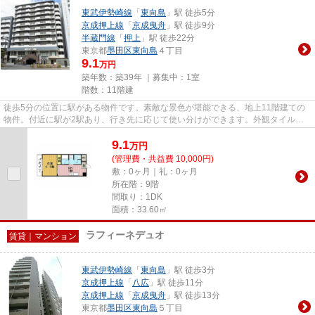
東武伊勢崎線
「
東向島
」駅 徒歩5分
京成押上線
「
京成曳舟
」駅 徒歩9分
半蔵門線
「
押上
」駅 徒歩22分
東京都
墨田区
東向島
４丁目
9.1
万円
築年数：築39年 ｜募集中：
1室
階数：11階建
徒歩5分の位置に駅がある物件です。素敵な景色が堪能できる、地上11階建ての
物件。付近に駅が2駅あり、行き先に応じて使い分けができます。外観タイル張
りのマンションは、素敵でオシ...
9.1
万
円
(管理費・共益費 10,000円)
敷：0ヶ月｜礼：0ヶ月
所在階：9階
間取り：1DK
面積：33.60㎡
ラフィーネデュオ
賃貸｜マンション
東武伊勢崎線
「
東向島
」駅 徒歩3分
京成押上線
「
八広
」駅 徒歩11分
京成押上線
「
京成曳舟
」駅 徒歩13分
東京都
墨田区
東向島
５丁目