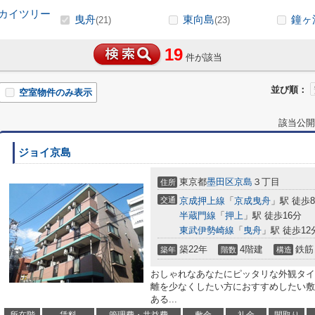
カイツリー
曳舟
東向島
鐘ヶ
(21)
(23)
19
件が該当
並び順：
空室物件のみ表示
該当公開
ジョイ京島
東京都
墨田区
京島
３丁目
住所
交通
京成押上線
「
京成曳舟
」駅 徒歩
半蔵門線
「
押上
」駅 徒歩16分
東武伊勢崎線
「
曳舟
」駅 徒歩12
築22年
4階建
鉄筋
築年
階数
構造
おしゃれなあなたにピッタリな外観タイ
離を少なくしたい方におすすめしたい敷
ある...