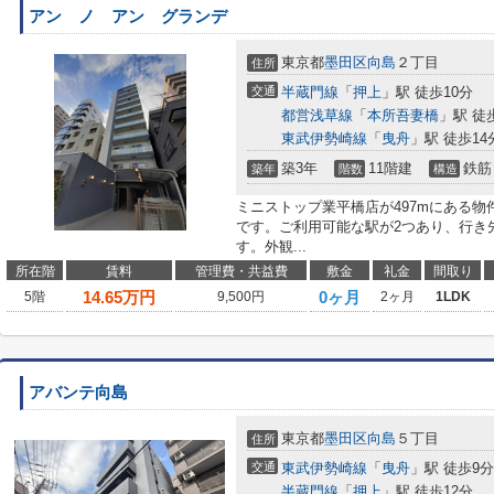
アン ノ アン グランデ
東京都
墨田区
向島
２丁目
住所
交通
半蔵門線
「
押上
」駅 徒歩10分
都営浅草線
「
本所吾妻橋
」駅 徒
東武伊勢崎線
「
曳舟
」駅 徒歩14
築3年
11階建
鉄筋
築年
階数
構造
ミニストップ業平橋店が497mにある物
です。ご利用可能な駅が2つあり、行き
す。外観...
所在階
賃料
管理費・共益費
敷金
礼金
間取り
14.65
万円
0ヶ月
5階
9,500円
2ヶ月
1LDK
アバンテ向島
東京都
墨田区
向島
５丁目
住所
交通
東武伊勢崎線
「
曳舟
」駅 徒歩9分
半蔵門線
「
押上
」駅 徒歩12分