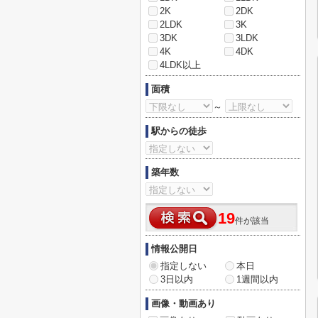
2K
2DK
2LDK
3K
3DK
3LDK
4K
4DK
4LDK以上
面積
～
駅からの徒歩
築年数
19
件が該当
情報公開日
指定しない
本日
3日以内
1週間以内
画像・動画あり