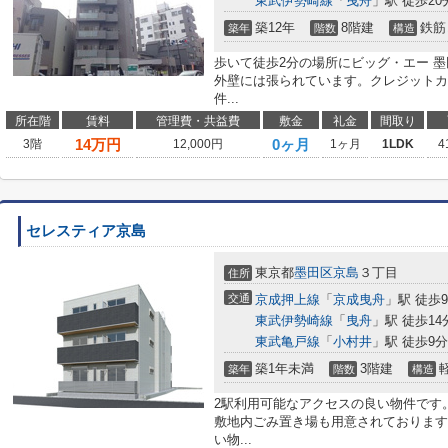
東武伊勢崎線
「
曳舟
」駅 徒歩20
築12年
8階建
鉄筋
築年
階数
構造
歩いて徒歩2分の場所にビッグ・エー 
外壁には張られています。クレジットカ
件...
所在階
賃料
管理費・共益費
敷金
礼金
間取り
14
万円
0ヶ月
3階
12,000円
1ヶ月
1LDK
4
セレスティア京島
東京都
墨田区
京島
３丁目
住所
交通
京成押上線
「
京成曳舟
」駅 徒歩
東武伊勢崎線
「
曳舟
」駅 徒歩14
東武亀戸線
「
小村井
」駅 徒歩9分
築1年未満
3階建
築年
階数
構造
2駅利用可能なアクセスの良い物件です
敷地内ごみ置き場も用意されております
い物...