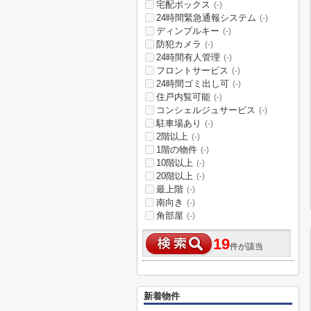
宅配ボックス
(-)
24時間緊急通報システム
(-)
ディンプルキー
(-)
防犯カメラ
(-)
24時間有人管理
(-)
フロントサービス
(-)
24時間ゴミ出し可
(-)
住戸内覧可能
(-)
コンシェルジュサービス
(-)
駐車場あり
(-)
2階以上
(-)
1階の物件
(-)
10階以上
(-)
20階以上
(-)
最上階
(-)
南向き
(-)
角部屋
(-)
19
件が該当
新着物件