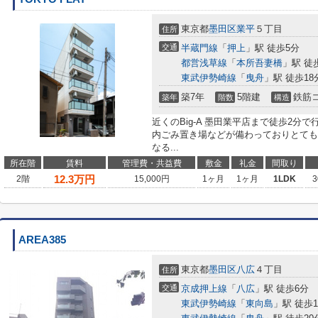
東京都
墨田区
業平
５丁目
住所
交通
半蔵門線
「
押上
」駅 徒歩5分
都営浅草線
「
本所吾妻橋
」駅 徒
東武伊勢崎線
「
曳舟
」駅 徒歩18
築7年
5階建
鉄筋
築年
階数
構造
近くのBig-A 墨田業平店まで徒歩2
内ごみ置き場などが備わっておりとても
なる...
所在階
賃料
管理費・共益費
敷金
礼金
間取り
12.3
万円
2階
15,000円
1ヶ月
1ヶ月
1LDK
3
AREA385
東京都
墨田区
八広
４丁目
住所
交通
京成押上線
「
八広
」駅 徒歩6分
東武伊勢崎線
「
東向島
」駅 徒歩1