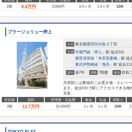
所在階
賃料
管理費・共益費
敷金
礼金
間取り
9.4
万円
2階
3,000円
0.5ヶ月
1.5ヶ月
1DK
プラージュリュー押上
東京都
墨田区
向島
３丁目
住所
交通
半蔵門線
「
押上
」駅 徒歩5分
都営浅草線
「
本所吾妻橋
」駅 徒
東武伊勢崎線
「
曳舟
」駅 徒歩11
築7年
7階建
鉄筋
築年
階数
構造
共用部には敷地内ごみ置き場・エレベー
ます。徒歩5分で駅にアクセスできる物
充実...
所在階
賃料
管理費・共益費
敷金
礼金
間取り
11.7
万円
3階
10,000円
1ヶ月
1ヶ月
1DK
2
TOKYO FLAT