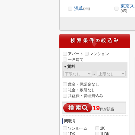
東京ス
浅草
(36)
(45)
アパート
マンション
一戸建て
▼賃料
～
敷金・保証金なし
礼金・敷引なし
共益費・管理費込み
19
件が該当
間取り
ワンルーム
1K
1DK
1LDK