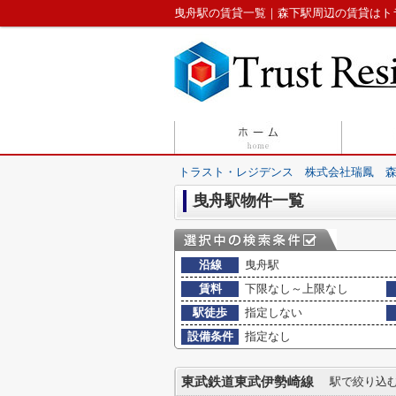
曳舟駅の賃貸一覧｜森下駅周辺の賃貸はト
トラスト・レジデンス 株式会社瑞鳳 
曳舟駅物件一覧
沿線
曳舟駅
賃料
下限なし～上限なし
駅徒歩
指定しない
設備条件
指定なし
東武鉄道東武伊勢崎線
駅で絞り込