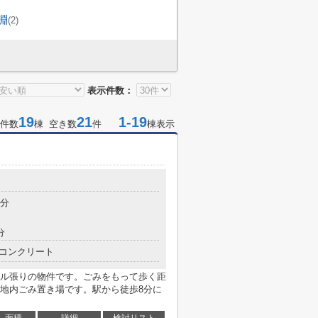
淵
(2)
表示件数：
19
21
1-19
件数
棟 空き数
件
棟表示
8分
分
コンクリート
ル張りの物件です。ごみをもって歩く距
地内ごみ置き場です。駅から徒歩8分に