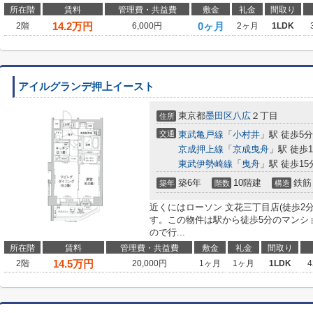
所在階
賃料
管理費・共益費
敷金
礼金
間取り
14.2
万円
0ヶ月
2階
6,000円
2ヶ月
1LDK
アイルグランデ押上イースト
東京都
墨田区
八広
２丁目
住所
交通
東武亀戸線
「
小村井
」駅 徒歩5分
京成押上線
「
京成曳舟
」駅 徒歩1
東武伊勢崎線
「
曳舟
」駅 徒歩15
築6年
10階建
鉄筋
築年
階数
構造
近くにはローソン 文花三丁目店(徒歩2
す。この物件は駅から徒歩5分のマンシ
ので行...
所在階
賃料
管理費・共益費
敷金
礼金
間取り
14.5
万円
2階
20,000円
1ヶ月
1ヶ月
1LDK
4