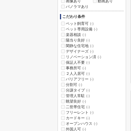
画像あり
動画あり
パノラマあり
こだわり条件
ペット飼育可
(-)
ペット専用設備
(-)
楽器相談
(-)
陽当り良好
(-)
閑静な住宅地
(-)
デザイナーズ
(-)
リノベーション済
(-)
保証人不要
(-)
事務所可
(-)
２人入居可
(-)
バリアフリー
(-)
分割可
(-)
分譲タイプ
(-)
管理人常駐
(-)
眺望良好
(-)
二世帯住宅
(-)
フリーレント
(-)
カードキー
(-)
オープンハウス
(-)
外国人可
(-)