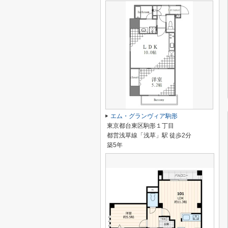
エム・グランヴィア駒形
東京都台東区駒形１丁目
都営浅草線「浅草」駅 徒歩2分
築5年