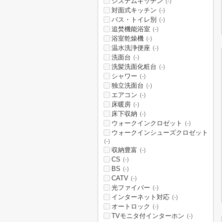
システムキッチン
(-)
対面式キッチン
(-)
バス・トイレ別
(-)
追焚機能浴室
(-)
浴室乾燥機
(-)
温水洗浄便座
(-)
洗面台
(-)
洗髪洗面化粧台
(-)
シャワー
(-)
独立洗面台
(-)
エアコン
(-)
床暖房
(-)
床下収納
(-)
ウォークインクロゼット
(-)
ウォークインシューズクロゼット
(-)
収納豊富
(-)
CS
(-)
BS
(-)
CATV
(-)
光ファイバー
(-)
インターネット対応
(-)
オートロック
(-)
TVモニタ付インターホン
(-)