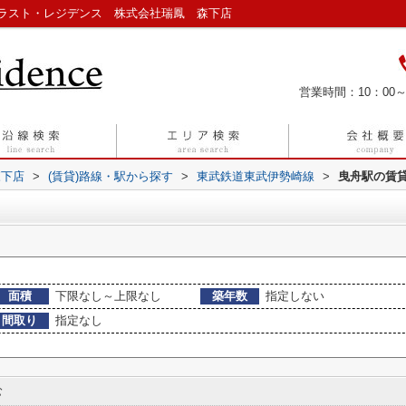
ラスト・レジデンス 株式会社瑞鳳 森下店
営業時間：10：00～
森下店
>
(賃貸)路線・駅から探す
>
東武鉄道東武伊勢崎線
>
曳舟駅の賃
面積
下限なし～上限なし
築年数
指定しない
間取り
指定なし
む