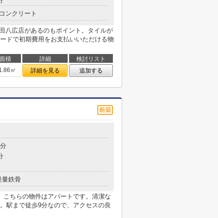
分
コンクリート
墨田八広店があるのもポイント。タイルが
ードで初期費用をお支払いいただける物
面積
詳細
検討リスト
1.86㎡
詳細を見る
追加する
9分
分
軽量鉄骨
。こちらの物件はアパートです。清潔な
。駅まで徒歩9分なので、アクセスの良