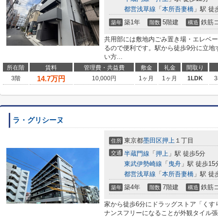
都営浅草線
「
本所吾妻橋
」駅 徒
築1年
5階建
鉄筋
築年
階数
構造
共用部には敷地内ごみ置き場・エレベー
るので便利です。駅から徒歩9分に立地
い方...
所在階
賃料
管理費・共益費
敷金
礼金
間取り
14.7
万円
3階
10,000円
1ヶ月
1ヶ月
1LDK
3
ラ・グリシーヌ
東京都
墨田区
押上
１丁目
住所
交通
半蔵門線
「
押上
」駅 徒歩5分
東武伊勢崎線
「
曳舟
」駅 徒歩15
都営浅草線
「
本所吾妻橋
」駅 徒
築4年
7階建
鉄筋
築年
階数
構造
家から徒歩6分にドラッグストア「くす
ナンスフリーになることが外観タイル張