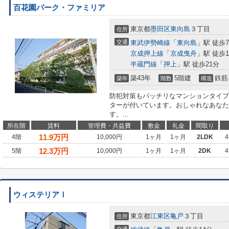
百花園パーク・ファミリア
東京都
墨田区
東向島
３丁目
住所
交通
東武伊勢崎線
「
東向島
」駅 徒歩
京成押上線
「
京成曳舟
」駅 徒歩1
半蔵門線
「
押上
」駅 徒歩21分
築43年
5階建
鉄筋
築年
階数
構造
防犯対策もバッチリなマンションタイプ
ターが付いています。おしゃれなあなた
す。...
所在階
賃料
管理費・共益費
敷金
礼金
間取り
11.9
万円
4階
10,000円
1ヶ月
1ヶ月
2LDK
4
12.3
万円
5階
10,000円
1ヶ月
1ヶ月
2DK
4
ウィステリアⅠ
東京都
江東区
亀戸
３丁目
住所