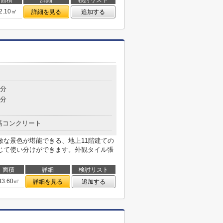
面積
詳細
検討リスト
2.10㎡
詳細を見る
追加する
5分
9分
筋コンクリート
敵な景色が堪能できる、地上11階建ての
じて使い分けができます。外観タイル張
面積
詳細
検討リスト
33.60㎡
詳細を見る
追加する