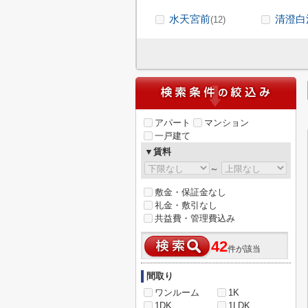
水天宮前
清澄白
(12)
アパート
マンション
一戸建て
▼賃料
～
敷金・保証金なし
礼金・敷引なし
共益費・管理費込み
42
件が該当
間取り
ワンルーム
1K
1DK
1LDK