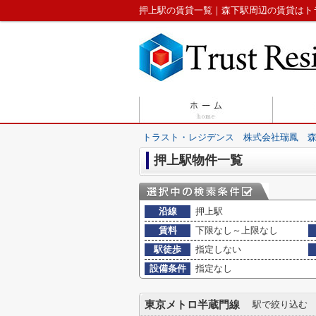
押上駅の賃貸一覧｜森下駅周辺の賃貸はト
トラスト・レジデンス 株式会社瑞鳳 
押上駅物件一覧
沿線
押上駅
賃料
下限なし～上限なし
駅徒歩
指定しない
設備条件
指定なし
東京メトロ半蔵門線
駅で絞り込む