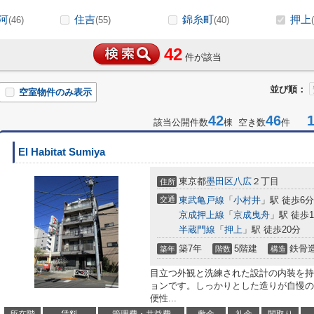
河
住吉
錦糸町
押上
(46)
(55)
(40)
42
件が該当
並び順：
空室物件のみ表示
42
46
1-
該当公開件数
棟 空き数
件
El Habitat Sumiya
東京都
墨田区
八広
２丁目
住所
交通
東武亀戸線
「
小村井
」駅 徒歩6分
京成押上線
「
京成曳舟
」駅 徒歩1
半蔵門線
「
押上
」駅 徒歩20分
築7年
5階建
鉄骨
築年
階数
構造
目立つ外観と洗練された設計の内装を持
ョンです。しっかりとした造りが自慢の
便性...