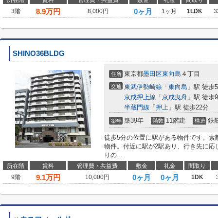
所在階
賃料
管理費・共益費
敷金
礼金
間取り
8.9
万円
0ヶ月
3階
8,000円
1ヶ月
1LDK
3
SHINO36BLDG
東京都
墨田区
東向島
４丁目
住所
交通
東武伊勢崎線
「
東向島
」駅 徒歩
京成押上線
「
京成曳舟
」駅 徒歩
半蔵門線
「
押上
」駅 徒歩22分
築39年
11階建
鉄
築年
階数
構造
徒歩5分の位置に駅がある物件です。素
物件。付近に駅が2駅あり、行き先に応
りの...
所在階
賃料
管理費・共益費
敷金
礼金
間取り
9.1
万円
0ヶ月
0ヶ月
9階
10,000円
1DK