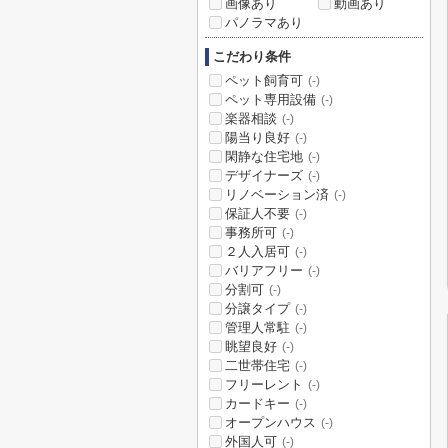
画像あり
動画あり
パノラマあり
こだわり条件
ペット飼育可
(-)
ペット専用設備
(-)
楽器相談
(-)
陽当り良好
(-)
閑静な住宅地
(-)
デザイナーズ
(-)
リノベーション済
(-)
保証人不要
(-)
事務所可
(-)
２人入居可
(-)
バリアフリー
(-)
分割可
(-)
分譲タイプ
(-)
管理人常駐
(-)
眺望良好
(-)
二世帯住宅
(-)
フリーレント
(-)
カードキー
(-)
オープンハウス
(-)
外国人可
(-)