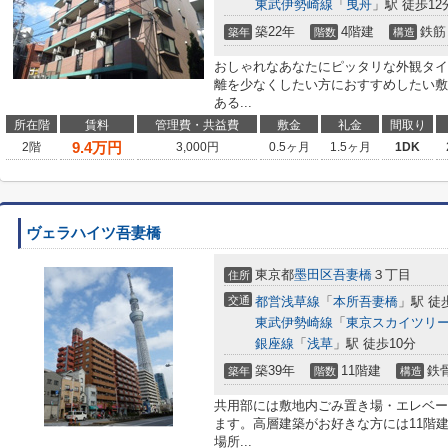
東武伊勢崎線
「
曳舟
」駅 徒歩12
築22年
4階建
鉄筋
築年
階数
構造
おしゃれなあなたにピッタリな外観タイ
離を少なくしたい方におすすめしたい敷
ある...
所在階
賃料
管理費・共益費
敷金
礼金
間取り
9.4
万円
2階
3,000円
0.5ヶ月
1.5ヶ月
1DK
ヴェラハイツ吾妻橋
東京都
墨田区
吾妻橋
３丁目
住所
交通
都営浅草線
「
本所吾妻橋
」駅 徒
東武伊勢崎線
「
東京スカイツリ
銀座線
「
浅草
」駅 徒歩10分
築39年
11階建
鉄
築年
階数
構造
共用部には敷地内ごみ置き場・エレベー
ます。高層建築がお好きな方には11階
場所...