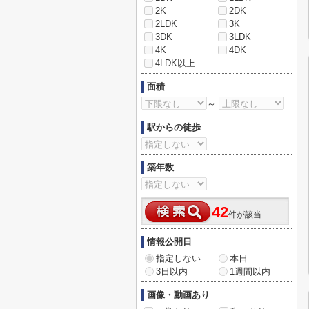
2K
2DK
2LDK
3K
3DK
3LDK
4K
4DK
4LDK以上
面積
～
駅からの徒歩
築年数
42
件が該当
情報公開日
指定しない
本日
3日以内
1週間以内
画像・動画あり