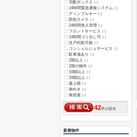
宅配ボックス
(-)
24時間緊急通報システム
(-)
ディンプルキー
(-)
防犯カメラ
(-)
24時間有人管理
(-)
フロントサービス
(-)
24時間ゴミ出し可
(-)
住戸内覧可能
(-)
コンシェルジュサービス
(-)
駐車場あり
(-)
2階以上
(-)
1階の物件
(-)
10階以上
(-)
20階以上
(-)
最上階
(-)
南向き
(-)
角部屋
(-)
42
件が該当
新着物件