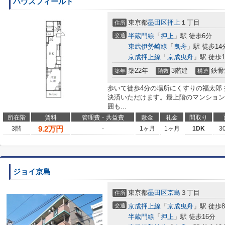
ハウスフィールド
東京都
墨田区
押上
１丁目
住所
交通
半蔵門線
「
押上
」駅 徒歩6分
東武伊勢崎線
「
曳舟
」駅 徒歩14
京成押上線
「
京成曳舟
」駅 徒歩1
築22年
3階建
鉄骨
築年
階数
構造
歩いて徒歩4分の場所にくすりの福太郎
決済いただけます。最上階のマンション
囲も...
所在階
賃料
管理費・共益費
敷金
礼金
間取り
9.2
万円
3階
-
1ヶ月
1ヶ月
1DK
3
ジョイ京島
東京都
墨田区
京島
３丁目
住所
交通
京成押上線
「
京成曳舟
」駅 徒歩
半蔵門線
「
押上
」駅 徒歩16分