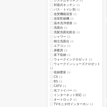
システムキッチン
(-)
対面式キッチン
(-)
バス・トイレ別
(-)
追焚機能浴室
(-)
浴室乾燥機
(-)
温水洗浄便座
(-)
洗面台
(-)
洗髪洗面化粧台
(-)
シャワー
(-)
独立洗面台
(-)
エアコン
(-)
床暖房
(-)
床下収納
(-)
ウォークインクロゼット
(-)
ウォークインシューズクロゼット
(-)
収納豊富
(-)
CS
(-)
BS
(-)
CATV
(-)
光ファイバー
(-)
インターネット対応
(-)
オートロック
(-)
TVモニタ付インターホン
(-)