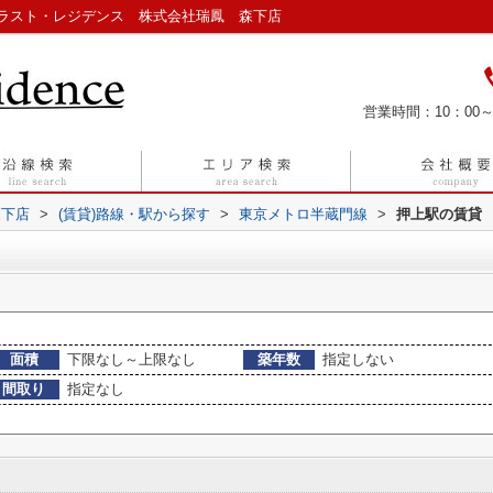
ラスト・レジデンス 株式会社瑞鳳 森下店
営業時間：10：00～
森下店
>
(賃貸)路線・駅から探す
>
東京メトロ半蔵門線
>
押上駅の賃貸
面積
下限なし～上限なし
築年数
指定しない
間取り
指定なし