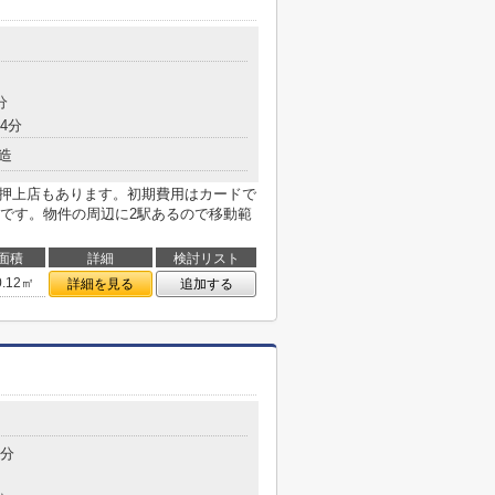
分
4分
造
 押上店もあります。初期費用はカードで
です。物件の周辺に2駅あるので移動範
面積
詳細
検討リスト
0.12㎡
詳細を見る
追加する
8分