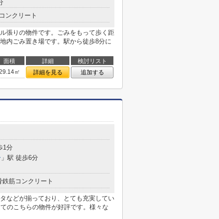
分
コンクリート
ル張りの物件です。ごみをもって歩く距
地内ごみ置き場です。駅から徒歩8分に
面積
詳細
検討リスト
29.14㎡
詳細を見る
追加する
歩1分
ー
」駅 徒歩6分
骨鉄筋コンクリート
タなどが揃っており、とても充実してい
建てのこちらの物件が好評です。様々な