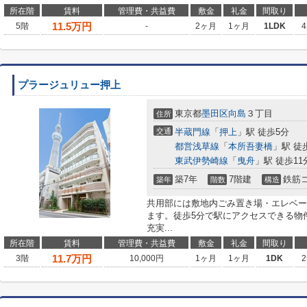
所在階
賃料
管理費・共益費
敷金
礼金
間取り
11.5
万円
5階
-
2ヶ月
1ヶ月
1LDK
4
プラージュリュー押上
東京都
墨田区
向島
３丁目
住所
交通
半蔵門線
「
押上
」駅 徒歩5分
都営浅草線
「
本所吾妻橋
」駅 徒
東武伊勢崎線
「
曳舟
」駅 徒歩11
築7年
7階建
鉄筋
築年
階数
構造
共用部には敷地内ごみ置き場・エレベー
ます。徒歩5分で駅にアクセスできる物
充実...
所在階
賃料
管理費・共益費
敷金
礼金
間取り
11.7
万円
3階
10,000円
1ヶ月
1ヶ月
1DK
2