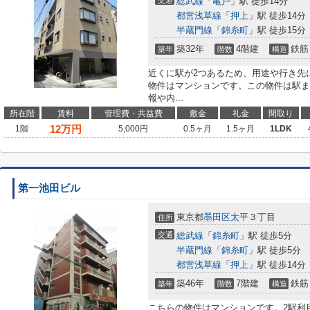
交通
総武線
「
亀戸
」駅 徒歩14分
都営浅草線
「
押上
」駅 徒歩14分
半蔵門線
「
錦糸町
」駅 徒歩15分
築32年
4階建
鉄筋
築年
階数
構造
近くに駅が2つあるため、用途や行き先
物件はマンションです。この物件は駅ま
報や内...
所在階
賃料
管理費・共益費
敷金
礼金
間取り
12
万円
1階
5,000円
0.5ヶ月
1.5ヶ月
1LDK
第一池田ビル
東京都
墨田区
太平
３丁目
住所
交通
総武線
「
錦糸町
」駅 徒歩5分
半蔵門線
「
錦糸町
」駅 徒歩5分
都営浅草線
「
押上
」駅 徒歩14分
築46年
7階建
鉄筋
築年
階数
構造
こちらの物件はマンションです。2駅利