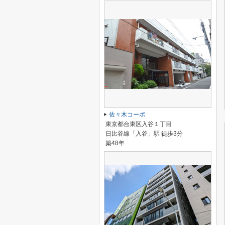
佐々木コーポ
東京都台東区入谷１丁目
日比谷線「入谷」駅 徒歩3分
築48年