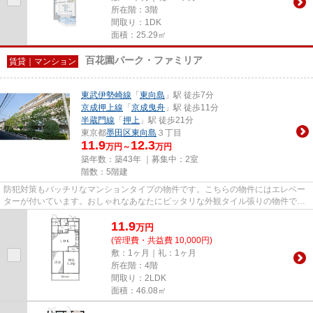
所在階：3階
間取り：1DK
面積：25.29㎡
百花園パーク・ファミリア
賃貸｜マンション
東武伊勢崎線
「
東向島
」駅 徒歩7分
京成押上線
「
京成曳舟
」駅 徒歩11分
半蔵門線
「
押上
」駅 徒歩21分
東京都
墨田区
東向島
３丁目
11.9
12.3
万円～
万円
築年数：築43年 ｜募集中：
2室
階数：5階建
防犯対策もバッチリなマンションタイプの物件です。こちらの物件にはエレベー
ターが付いています。おしゃれなあなたにピッタリな外観タイル張りの物件で
す。自宅から2駅利用できる、利...
11.9
万
円
(管理費・共益費 10,000円)
敷：1ヶ月｜礼：1ヶ月
所在階：4階
間取り：2LDK
面積：46.08㎡