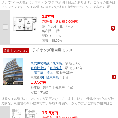
歩いて373mの場所に、マルエツ プチ 本所四丁目店があります。こちらの物件は
マンションです。タイル張りのきれいな外観も特徴の一つです。徒歩8分に駅の
ある、ニーズの高い物件です。...
13
万
円
(管理費・共益費 5,000円)
敷：1ヶ月｜礼：2ヶ月
所在階：3階
間取り：2DK
面積：38.00㎡
ライオンズ東向島ミレス
賃貸｜マンション
東武伊勢崎線
「
東向島
」駅 徒歩4分
京成押上線
「
京成曳舟
」駅 徒歩12分
半蔵門線
「
押上
」駅 徒歩23分
東京都
墨田区
東向島
４丁目
13.5
万円
築年数：築8年 ｜募集中：
1室
階数：9階建
外観タイル張りのマンションが好評となっています。駅まで徒歩4分の立地が魅
力的な、利便性の高い物件です。平成30年築で、多くの方がご満足の物件はこち
らです。より詳しい情報や内見...
13.5
万
円
(管理費・共益費 5,000円)