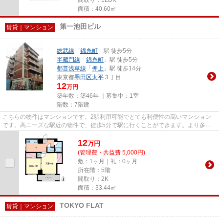
面積：40.60㎡
第一池田ビル
賃貸｜マンション
総武線
「
錦糸町
」駅 徒歩5分
半蔵門線
「
錦糸町
」駅 徒歩5分
都営浅草線
「
押上
」駅 徒歩14分
東京都
墨田区
太平
３丁目
12
万円
築年数：築46年 ｜募集中：
1室
階数：7階建
こちらの物件はマンションです。2駅利用可能でとても利便性の高いマンション
です。高ニーズな駅近の物件で、徒歩5分で駅に行くことができます。より多く
の不動産情報をお求めなら、ま...
12
万
円
(管理費・共益費 5,000円)
敷：1ヶ月｜礼：0ヶ月
所在階：5階
間取り：2K
面積：33.44㎡
TOKYO FLAT
賃貸｜マンション