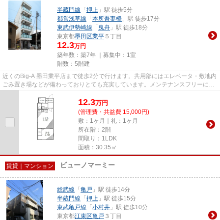
半蔵門線
「
押上
」駅 徒歩5分
都営浅草線
「
本所吾妻橋
」駅 徒歩17分
東武伊勢崎線
「
曳舟
」駅 徒歩18分
東京都
墨田区
業平
５丁目
12.3
万円
築年数：築7年 ｜募集中：
1室
階数：5階建
近くのBig-A 墨田業平店まで徒歩2分で行けます。共用部にはエレベータ・敷地内
ごみ置き場などが備わっておりとても充実しています。メンテナンスフリーにな
ることが外観タイル張りの魅...
12.3
万
円
(管理費・共益費 15,000円)
敷：1ヶ月｜礼：1ヶ月
所在階：2階
間取り：1LDK
面積：30.35㎡
ビューノマーミー
賃貸｜マンション
総武線
「
亀戸
」駅 徒歩14分
半蔵門線
「
押上
」駅 徒歩15分
東武亀戸線
「
小村井
」駅 徒歩10分
東京都
江東区
亀戸
３丁目