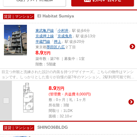
El Habitat Sumiya
賃貸｜マンション
東武亀戸線
「
小村井
」駅 徒歩6分
京成押上線
「
京成曳舟
」駅 徒歩13分
半蔵門線
「
押上
」駅 徒歩20分
東京都
墨田区
八広
２丁目
8.9
万円
築年数：築7年 ｜募集中：
1室
階数：5階建
目立つ外観と洗練された設計の内装を持つデザイナーズ。こちらの物件はマンシ
ョンです。しっかりとした造りが自慢の築7年のマンション。2駅利用可能で利便
性の高い物件です。トラスト...
8.9
万
円
(管理費・共益費 8,000円)
敷：0ヶ月｜礼：1ヶ月
所在階：3階
間取り：1LDK
面積：32.10㎡
SHINO36BLDG
賃貸｜マンション