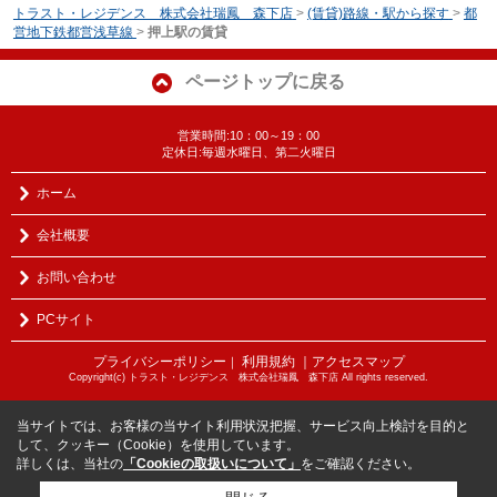
トラスト・レジデンス 株式会社瑞鳳 森下店
>
(賃貸)路線・駅から探す
>
都
営地下鉄都営浅草線
>
押上駅の賃貸
ページトップに戻る
営業時間:10：00～19：00
定休日:毎週水曜日、第二火曜日
ホーム
会社概要
お問い合わせ
PCサイト
プライバシーポリシー
利用規約
｜アクセスマップ
｜
Copyright(c) トラスト・レジデンス 株式会社瑞鳳 森下店 All rights reserved.
当サイトでは、お客様の当サイト利用状況把握、サービス向上検討を目的と
して、クッキー（Cookie）を使用しています。
詳しくは、当社の
「Cookieの取扱いについて」
をご確認ください。