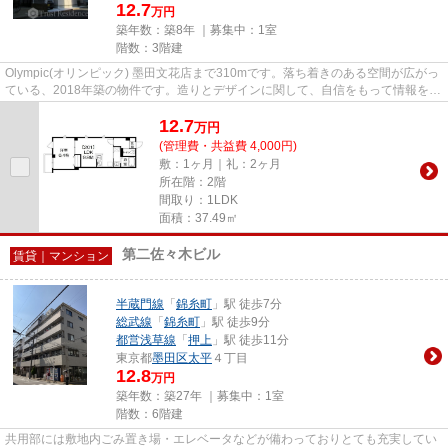
12.7
万円
築年数：築8年 ｜募集中：
1室
階数：3階建
Olympic(オリンピック) 墨田文花店まで310mです。落ち着きのある空間が広がっ
ている、2018年築の物件です。造りとデザインに関して、自信をもって情報を提
供できるマンションです。敷...
12.7
万
円
(管理費・共益費 4,000円)
敷：1ヶ月｜礼：2ヶ月
所在階：2階
間取り：1LDK
面積：37.49㎡
第二佐々木ビル
賃貸｜マンション
半蔵門線
「
錦糸町
」駅 徒歩7分
総武線
「
錦糸町
」駅 徒歩9分
都営浅草線
「
押上
」駅 徒歩11分
東京都
墨田区
太平
４丁目
12.8
万円
築年数：築27年 ｜募集中：
1室
階数：6階建
共用部には敷地内ごみ置き場・エレベータなどが備わっておりとても充実してい