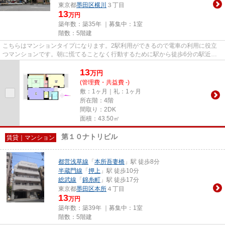
東京都
墨田区
横川
３丁目
13
万円
築年数：築35年 ｜募集中：
1室
階数：5階建
こちらはマンションタイプになります。2駅利用ができるので電車の利用に役立
つマンションです。朝に慌てることなく行動するために駅から徒歩6分の駅近マ
ンションはいかがでしょうか。...
13
万
円
(管理費・共益費 -)
敷：1ヶ月｜礼：1ヶ月
所在階：4階
間取り：2DK
面積：43.50㎡
第１０ナトリビル
賃貸｜マンション
都営浅草線
「
本所吾妻橋
」駅 徒歩8分
半蔵門線
「
押上
」駅 徒歩10分
総武線
「
錦糸町
」駅 徒歩17分
東京都
墨田区
本所
４丁目
13
万円
築年数：築39年 ｜募集中：
1室
階数：5階建