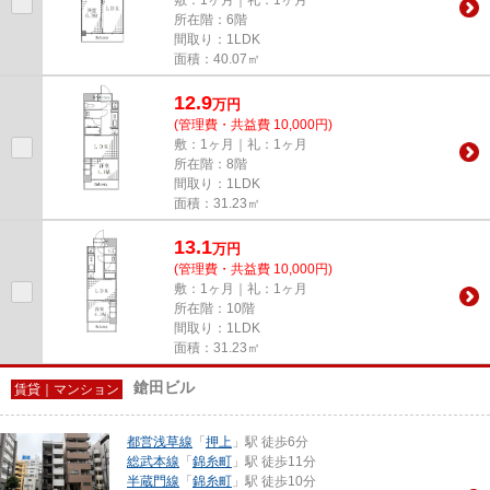
所在階：6階
間取り：1LDK
面積：40.07㎡
12.9
万
円
(管理費・共益費 10,000円)
敷：1ヶ月｜礼：1ヶ月
所在階：8階
間取り：1LDK
面積：31.23㎡
13.1
万
円
(管理費・共益費 10,000円)
敷：1ヶ月｜礼：1ヶ月
所在階：10階
間取り：1LDK
面積：31.23㎡
鎗田ビル
賃貸｜マンション
都営浅草線
「
押上
」駅 徒歩6分
総武本線
「
錦糸町
」駅 徒歩11分
半蔵門線
「
錦糸町
」駅 徒歩10分