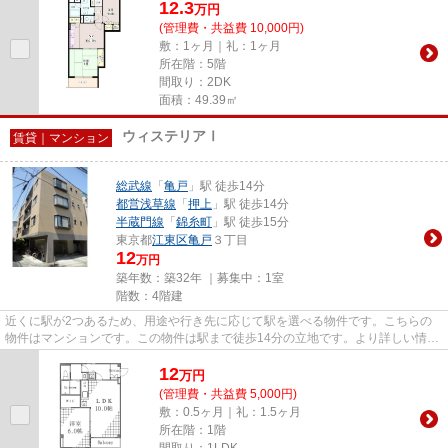
12.3
万
円
(管理費・共益費 10,000円)
敷：1ヶ月｜礼：1ヶ月
所在階：5階
間取り：2DK
面積：49.39㎡
ウィステリアⅠ
賃貸｜マンション
総武線
「
亀戸
」駅 徒歩14分
都営浅草線
「
押上
」駅 徒歩14分
半蔵門線
「
錦糸町
」駅 徒歩15分
東京都
江東区
亀戸
３丁目
12
万円
築年数：築32年 ｜募集中：
1室
階数：4階建
近くに駅が2つあるため、用途や行き先に応じて駅を選べる物件です。こちらの
物件はマンションです。この物件は駅まで徒歩14分の立地です。より詳しい情報
や内見のご予約はトラスト・レ...
12
万
円
(管理費・共益費 5,000円)
敷：0.5ヶ月｜礼：1.5ヶ月
所在階：1階
間取り：1LDK