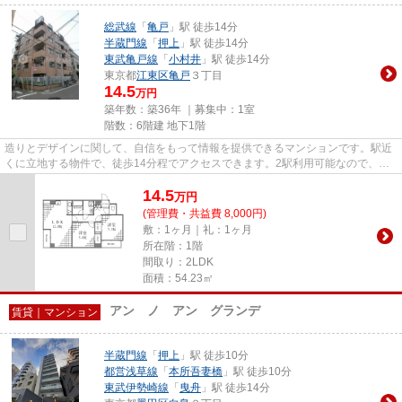
総武線
「
亀戸
」駅 徒歩14分
半蔵門線
「
押上
」駅 徒歩14分
東武亀戸線
「
小村井
」駅 徒歩14分
東京都
江東区
亀戸
３丁目
14.5
万円
築年数：築36年 ｜募集中：
1室
階数：6階建 地下1階
造りとデザインに関して、自信をもって情報を提供できるマンションです。駅近
くに立地する物件で、徒歩14分程でアクセスできます。2駅利用可能なので、用
途や行き先に応じて経路を選択...
14.5
万
円
(管理費・共益費 8,000円)
敷：1ヶ月｜礼：1ヶ月
所在階：1階
間取り：2LDK
面積：54.23㎡
アン ノ アン グランデ
賃貸｜マンション
半蔵門線
「
押上
」駅 徒歩10分
都営浅草線
「
本所吾妻橋
」駅 徒歩10分
東武伊勢崎線
「
曳舟
」駅 徒歩14分