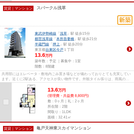
スパークル浅草
賃貸｜マンション
東武伊勢崎線
「
浅草
」駅 徒歩15分
都営浅草線
「
本所吾妻橋
」駅 徒歩21分
半蔵門線
「
押上
」駅 徒歩20分
東京都
台東区
今戸
１丁目
13.6
万円
築年数：予定 ｜募集中：
1室
階数：8階建
共用部にはエレベータ・敷地内ごみ置き場などが備わっておりとても充実してい
ます。近くに2駅ある、アクセスが良い物件です。外観タイル張りは、雨風の侵
入を防ぎ骨組みを守ってくれま...
13.6
万
円
(管理費・共益費 8,800円)
敷：0ヶ月｜礼：2ヶ月
所在階：2階
間取り：1LDK
面積：32.41㎡
亀戸天神東スカイマンション
賃貸｜マンション