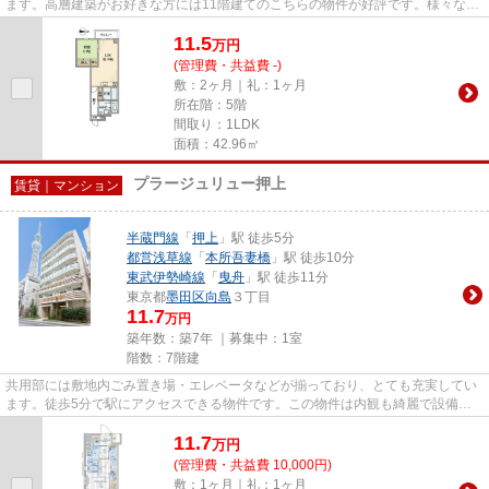
ます。高層建築がお好きな方には11階建てのこちらの物件が好評です。様々な場
所へのアクセスがしやすくな...
11.5
万
円
(管理費・共益費 -)
敷：2ヶ月｜礼：1ヶ月
所在階：5階
間取り：1LDK
面積：42.96㎡
プラージュリュー押上
賃貸｜マンション
半蔵門線
「
押上
」駅 徒歩5分
都営浅草線
「
本所吾妻橋
」駅 徒歩10分
東武伊勢崎線
「
曳舟
」駅 徒歩11分
東京都
墨田区
向島
３丁目
11.7
万円
築年数：築7年 ｜募集中：
1室
階数：7階建
共用部には敷地内ごみ置き場・エレベータなどが揃っており、とても充実してい
ます。徒歩5分で駅にアクセスできる物件です。この物件は内観も綺麗で設備も
充実した、平成31年築となって...
11.7
万
円
(管理費・共益費 10,000円)
敷：1ヶ月｜礼：1ヶ月