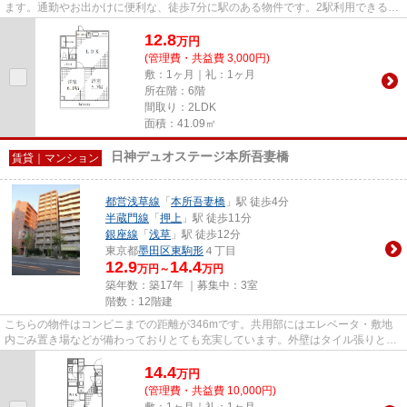
ます。通勤やお出かけに便利な、徒歩7分に駅のある物件です。2駅利用できる場
所にあるので利便性が高いで...
12.8
万
円
(管理費・共益費 3,000円)
敷：1ヶ月｜礼：1ヶ月
所在階：6階
間取り：2LDK
面積：41.09㎡
日神デュオステージ本所吾妻橋
賃貸｜マンション
都営浅草線
「
本所吾妻橋
」駅 徒歩4分
半蔵門線
「
押上
」駅 徒歩11分
銀座線
「
浅草
」駅 徒歩12分
東京都
墨田区
東駒形
４丁目
12.9
14.4
万円～
万円
築年数：築17年 ｜募集中：
3室
階数：12階建
こちらの物件はコンビニまでの距離が346mです。共用部にはエレベータ・敷地
内ごみ置き場などが備わっておりとても充実しています。外壁はタイル張りとな
っていて、きれいな外観をして...
14.4
万
円
(管理費・共益費 10,000円)
敷：1ヶ月｜礼：1ヶ月