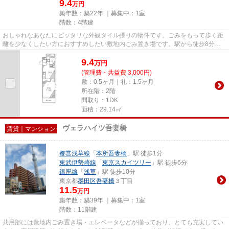
9.4
万円
築年数：築22年 ｜募集中：
1室
階数：4階建
おしゃれなあなたにピッタリな外観タイル張りの物件です。ごみをもって歩く距
離を少なくしたい方におすすめしたい敷地内ごみ置き場です。駅から徒歩8分に
ある物件なので、電車利用が多...
9.4
万
円
(管理費・共益費 3,000円)
敷：0.5ヶ月｜礼：1.5ヶ月
所在階：2階
間取り：1DK
面積：29.14㎡
ヴェラハイツ吾妻橋
賃貸｜マンション
都営浅草線
「
本所吾妻橋
」駅 徒歩1分
東武伊勢崎線
「
東京スカイツリー
」駅 徒歩6分
銀座線
「
浅草
」駅 徒歩10分
東京都
墨田区
吾妻橋
３丁目
11.5
万円
築年数：築39年 ｜募集中：
1室
階数：11階建
共用部には敷地内ごみ置き場・エレベータなどが揃っており、とても充実してい