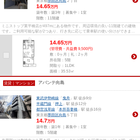
東京都
墨田区
向島
２丁目
14.65
万円
築年数：築3年 ｜募集中：
1室
階数：11階建
ミニストップ業平橋店が497mにある物件です。周辺環境の良い11階建ての建物
です。ご利用可能な駅が2つあり、行き先に応じて乗車駅の使い分けができま
す。外観タイル張りは、雨風の侵入...
14.65
万
円
(管理費・共益費 9,500円)
敷：0ヶ月｜礼：2ヶ月
所在階：5階
間取り：1LDK
面積：35.53㎡
アバンテ向島
賃貸｜マンション
東武伊勢崎線
「
曳舟
」駅 徒歩9分
半蔵門線
「
押上
」駅 徒歩12分
都営浅草線
「
本所吾妻橋
」駅 徒歩16分
東京都
墨田区
向島
５丁目
14.7
万円
築年数：築1年 ｜募集中：
1室
階数：5階建