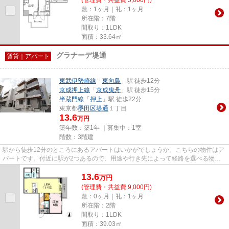
敷：1ヶ月｜礼：1ヶ月
所在階：7階
間取り：1LDK
面積：33.64㎡
グラナーデ堤通
賃貸｜アパート
東武伊勢崎線
「
東向島
」駅 徒歩12分
京成押上線
「
京成曳舟
」駅 徒歩15分
半蔵門線
「
押上
」駅 徒歩22分
東京都
墨田区
堤通
１丁目
13.6
万円
築年数：築1年 ｜募集中：
1室
階数：3階建
駅から徒歩12分のところにあるアパートはいかがでしょうか。こちらの物件はア
パートです。付近に駅が2つあるので、用途や行き先によって経路を選べる物件
です。敷地内ごみ置き場がある...
13.6
万
円
(管理費・共益費 9,000円)
敷：0ヶ月｜礼：1ヶ月
所在階：2階
間取り：1LDK
面積：39.03㎡