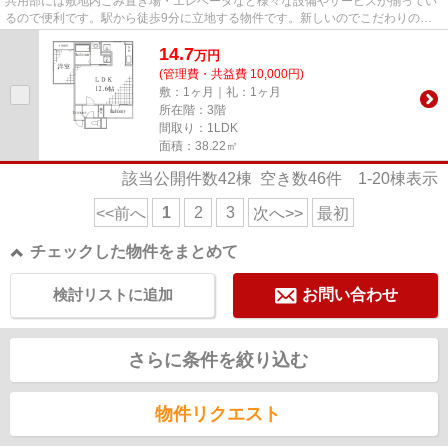
共用部には敷地内ごみ置き場・エレベータなど様々な設備やサービスが揃ってい
るので便利です。駅から徒歩9分に立地する物件です。新しいのでこだわりの多
い方にもおすすめの築浅物件で...
14.7
万
円
(管理費・共益費 10,000円)
敷：1ヶ月｜礼：1ヶ月
所在階：3階
間取り：1LDK
面積：38.22㎡
該当公開件数
42
棟 空き数
46
件
1-20
棟表示
1
2
3
<<前へ
次へ>>
最初
チェックした物件をまとめて
検討リストに追加
お問い合わせ
さらに条件を絞り込む
物件リクエスト