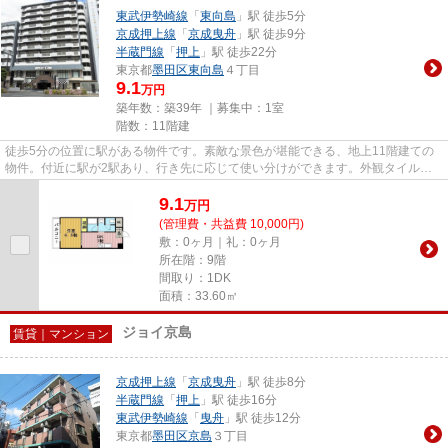
東武伊勢崎線
「
東向島
」駅 徒歩5分
京成押上線
「
京成曳舟
」駅 徒歩9分
半蔵門線
「
押上
」駅 徒歩22分
東京都
墨田区
東向島
４丁目
9.1
万円
築年数：築39年 ｜募集中：
1室
階数：11階建
徒歩5分の位置に駅がある物件です。素敵な景色が堪能できる、地上11階建ての
物件。付近に駅が2駅あり、行き先に応じて使い分けができます。外観タイル張
りのマンションは、素敵でオシ...
9.1
万
円
(管理費・共益費 10,000円)
敷：0ヶ月｜礼：0ヶ月
所在階：9階
間取り：1DK
面積：33.60㎡
ジョイ京島
賃貸｜マンション
京成押上線
「
京成曳舟
」駅 徒歩8分
半蔵門線
「
押上
」駅 徒歩16分
東武伊勢崎線
「
曳舟
」駅 徒歩12分
東京都
墨田区
京島
３丁目