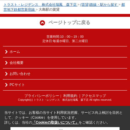
トラスト・レジデンス 株式会社瑞鳳 森下店
>
(賃貸)路線・駅から探す
>
都
営地下鉄都営新宿線
>
大島駅の賃貸
ページトップに戻る
営業時間:10：00～19：00
定休日:毎週水曜日、第二火曜日
ホーム
会社概要
お問い合わせ
PCサイト
プライバシーポリシー
利用規約
｜アクセスマップ
｜
Copyright(c) トラスト・レジデンス 株式会社瑞鳳 森下店 All rights reserved.
当サイトでは、お客様の当サイト利用状況把握、サービス向上検討を目的と
して、クッキー（Cookie）を使用しています。
詳しくは、当社の
「Cookieの取扱いについて」
をご確認ください。