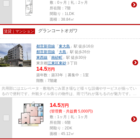
敷：0ヶ月｜礼：2ヶ月
所在階：7階
間取り：1LDK
面積：38.84㎡
グランコートオガワ
賃貸｜マンション
都営新宿線
「
東大島
」駅 徒歩16分
都営新宿線
「
大島
」駅 徒歩26分
東西線
「
南砂町
」駅 徒歩30分
東京都
江東区
東砂
３丁目
14.5
万円
築年数：築33年 ｜募集中：
1室
階数：7階建
共用部にはエレベータ・敷地内ごみ置き場など様々な設備やサービスが揃ってい
るので便利です。外観タイル張りの物件は、雨で汚れが落ちるのが魅力です。目
的に応じて選べる2駅利用可能...
14.5
万
円
(管理費・共益費 5,000円)
敷：1ヶ月｜礼：1ヶ月
所在階：6階
間取り：2DK
面積：45.12㎡