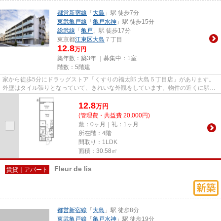
都営新宿線
「
大島
」駅 徒歩7分
東武亀戸線
「
亀戸水神
」駅 徒歩15分
総武線
「
亀戸
」駅 徒歩17分
東京都
江東区
大島
７丁目
12.8
万円
築年数：築3年 ｜募集中：
1室
階数：5階建
家から徒歩5分にドラッグストア「くすりの福太郎 大島５丁目店」があります。
外壁はタイル張りとなっていて、きれいな外観をしています。物件の近くに駅が
2つあるため、用途や行き先に...
12.8
万
円
(管理費・共益費 20,000円)
敷：0ヶ月｜礼：1ヶ月
所在階：4階
間取り：1LDK
面積：30.58㎡
Fleur de lis
賃貸｜アパート
都営新宿線
「
大島
」駅 徒歩8分
東武亀戸線
「
亀戸水神
」駅 徒歩19分