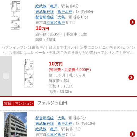
総武線
「
亀戸
」駅 徒歩6分
東武亀戸線
「
亀戸水神
」駅 徒歩8分
都営新宿線
「
大島
」駅 徒歩10分
東京都
江東区
亀戸
６丁目
10
万円
築年数：築35年 ｜募集中：
1室
階数：6階建
セブンイレブン 江東亀戸7丁目店まで徒歩5分と近場にコンビニがあるのもポイン
ト。共用部にはエレベータ・敷地内ごみ置き場などが備わっておりとても充実し
ています。日が当たるマンシ...
10
万
円
(管理費・共益費 6,000円)
敷：1ヶ月｜礼：0ヶ月
所在階：4階
間取り：1LDK
面積：36.30㎡
フォルジュ山田
賃貸｜マンション
都営新宿線
「
大島
」駅 徒歩8分
東武亀戸線
「
亀戸水神
」駅 徒歩10分
総武線
「
亀戸
」駅 徒歩12分
東京都
江東区
亀戸
７丁目