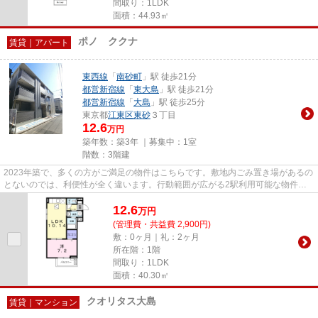
間取り：1LDK
面積：44.93㎡
ポノ ククナ
賃貸｜アパート
東西線
「
南砂町
」駅 徒歩21分
都営新宿線
「
東大島
」駅 徒歩21分
都営新宿線
「
大島
」駅 徒歩25分
東京都
江東区
東砂
３丁目
12.6
万円
築年数：築3年 ｜募集中：
1室
階数：3階建
2023年築で、多くの方がご満足の物件はこちらです。敷地内ごみ置き場があるの
とないのでは、利便性が全く違います。行動範囲が広がる2駅利用可能な物件で
す。江東区で新しい住環境をお...
12.6
万
円
(管理費・共益費 2,900円)
敷：0ヶ月｜礼：2ヶ月
所在階：1階
間取り：1LDK
面積：40.30㎡
クオリタス大島
賃貸｜マンション