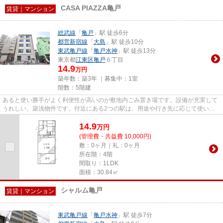
CASA PIAZZA亀戸
賃貸｜マンション
総武線
「
亀戸
」駅 徒歩6分
都営新宿線
「
大島
」駅 徒歩10分
東武亀戸線
「
亀戸水神
」駅 徒歩13分
東京都
江東区
亀戸
６丁目
14.9
万円
築年数：築3年 ｜募集中：
1室
階数：5階建
あると使い勝手がよく利便性が高いのが敷地内ごみ置き場です。設備が充実して
うれしい、築浅物件です。付近にある2つの駅は、用途や行き先に応じて使い分
けることができます。駅から徒...
14.9
万
円
(管理費・共益費 10,000円)
敷：0ヶ月｜礼：0ヶ月
所在階：4階
間取り：1LDK
面積：30.84㎡
シャルム亀戸
賃貸｜マンション
東武亀戸線
「
亀戸水神
」駅 徒歩7分