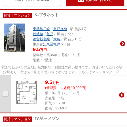
K-プラネット
賃貸｜マンション
東武亀戸線
「
亀戸水神
」駅 徒歩4分
総武線
「
亀戸
」駅 徒歩5分
都営新宿線
「
大島
」駅 徒歩13分
東京都
江東区
亀戸
５丁目
9.5
万円
築年数：築36年 ｜募集中：
1室
階数：7階建
駅まで徒歩4分の立地が魅力的な、利便性の高い物件です。お使いいただける駅
は2駅あり、行き先に応じて使い分けができます。こちらはマンションタイプに
なります。より詳しい情報や内...
9.5
万
円
(管理費・共益費 10,000円)
敷：0ヶ月｜礼：1ヶ月
所在階：5階
間取り：2DK
面積：31.69㎡
TA第三メゾン
賃貸｜マンション