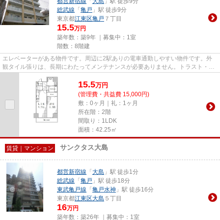
都営新宿線
「
大島
」駅 徒歩9分
総武線
「
亀戸
」駅 徒歩9分
東京都
江東区
亀戸
７丁目
15.5
万円
築年数：築9年 ｜募集中：
1室
階数：8階建
エレベーターがある物件です。周辺に2駅ありの電車通勤しやすい物件です。外
観タイル張りは、長期にわたってメンテナンスが必要ありません。トラスト・レ
ジデンス 瑞鳳 森下店には、...
15.5
万
円
(管理費・共益費 15,000円)
敷：0ヶ月｜礼：1ヶ月
所在階：2階
間取り：1LDK
面積：42.25㎡
サンクタス大島
賃貸｜マンション
都営新宿線
「
大島
」駅 徒歩1分
総武線
「
亀戸
」駅 徒歩18分
東武亀戸線
「
亀戸水神
」駅 徒歩16分
東京都
江東区
大島
５丁目
16
万円
築年数：築26年 ｜募集中：
1室