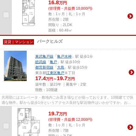
16.8
万
円
(管理費・共益費 10,000円)
敷：1ヶ月｜礼：1ヶ月
所在階：2階
間取り：2LDK
面積：60.48㎡
パークヒルズ
賃貸｜マンション
東武亀戸線
「
亀戸水神
」駅 徒歩1分
総武線
「
亀戸
」駅 徒歩10分
都営新宿線
「
大島
」駅 徒歩15分
東京都
江東区
亀戸
８丁目
17.4
19.7
万円～
万円
築年数：築23年 ｜募集中：
2室
階数：10階建
共用部にはエレベータ・敷地内ごみ置き場などが揃っております。10階建てで快
適な物件。駅から徒歩1分というアクセス良好な駅近物件はいかがですか。おし
ゃれなあなたにピッタリな外観...
19.7
万
円
(管理費・共益費 12,000円)
敷：1ヶ月｜礼：1ヶ月
所在階：7階
間取り：2LDK