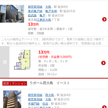
都営新宿線
「
大島
」駅 徒歩6分
東武亀戸線
「
亀戸水神
」駅 徒歩21分
総武線
「
亀戸
」駅 徒歩21分
東京都
江東区
大島
７丁目
13
万円
築年数：築1年未満 ｜募集中：
1室
階数：2階建
こちらの物件はアパートです。2駅利用ができて、電車での移動に役立つ物件で
す。駅から徒歩6分の物件なら、駅前のお買い物も便利です。清潔感のある室内
が魅力的な2025年築の物件とな...
13
万
円
(管理費・共益費 5,000円)
敷：0ヶ月｜礼：2ヶ月
所在階：1階
間取り：1LDK
面積：33.12㎡
ラポール西大島 イースト
賃貸｜マンション
都営新宿線
「
西大島
」駅 徒歩4分
都営新宿線
「
大島
」駅 徒歩12分
半蔵門線
「
住吉
」駅 徒歩13分
東京都
江東区
大島
１丁目