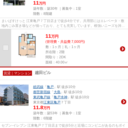
11
万円
築年数：築30年 ｜募集中：
1室
階数：8階建
まいばすけっと 江東亀戸７丁目店まで徒歩4分です。共用部にはエレベータ・敷
地内ごみ置き場などが揃っており、とても充実しています。根強いニーズを誇る
駅近の物件となり、徒歩8分に...
11
万
円
(管理費・共益費 7,000円)
敷：1ヶ月｜礼：1ヶ月
所在階：2階
間取り：2DK
面積：40.00㎡
越田ビル
賃貸｜マンション
総武線
「
亀戸
」駅 徒歩10分
都営新宿線
「
大島
」駅 徒歩10分
東武亀戸線
「
亀戸水神
」駅 徒歩10分
東京都
江東区
亀戸
７丁目
11.8
万円
築年数：築53年 ｜募集中：
1室
階数：6階建
セブン‐イレブン 江東亀戸７丁目店まで徒歩5分と近場にコンビニがあるのもポイ