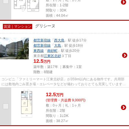
所在階：1-2階
間取り：3DK
面積：44.04㎡
グリシーヌ
賃貸｜マンション
都営新宿線
「
西大島
」駅 徒歩17分
都営新宿線
「
大島
」駅 徒歩18分
東西線
「
南砂町
」駅 徒歩20分
東京都
江東区
北砂
３丁目
12.5
万円
築年数：築17年 ｜募集中：
1室
階数：8階建
コンビニ「ファミリーマート江東北砂店」が359m以内にある物件です。共用部
には敷地内ごみ置き場・エレベータなどが備わっておりとても充実しています。
こちらの物件はマンションです...
12.5
万
円
(管理費・共益費 9,000円)
敷：0ヶ月｜礼：1ヶ月
所在階：2階
間取り：1LDK
面積：38.27㎡