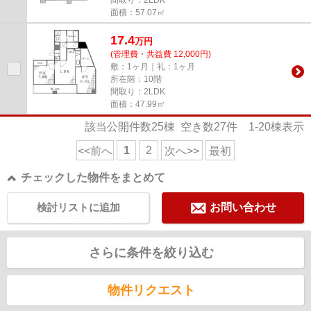
面積：57.07㎡
17.4
万
円
(管理費・共益費 12,000円)
敷：1ヶ月｜礼：1ヶ月
所在階：10階
間取り：2LDK
面積：47.99㎡
該当公開件数
25
棟 空き数
27
件
1-20
棟表示
1
2
<<前へ
次へ>>
最初
チェックした物件をまとめて
検討リストに追加
お問い合わせ
さらに条件を絞り込む
物件リクエスト