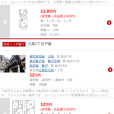
ント。エレベーターがある物件です。お洒落で素敵な外観タイル張りのマンショ
ンです。周辺に2駅ありの電...
11.8
万
円
(管理費・共益費 2,000円)
敷：1ヶ月｜礼：1ヶ月
所在階：5階
間取り：1DK
面積：31.50㎡
大島7丁目戸建
賃貸｜一戸建て
都営新宿線
「
大島
」駅 徒歩7分
東武亀戸線
「
亀戸水神
」駅 徒歩17分
総武線
「
亀戸
」駅 徒歩19分
東京都
江東区
大島
７丁目
12
万円
築年数：築59年 ｜募集中：
1室
階数：2階建
江東区立もみじ幼稚園まで徒歩6分と気軽に通うことができます。近くに2駅あ
る、アクセスが良い物件です。クレジットカードで初期費用がお支払いいただけ
るので、決済の手間が軽減でき...
12
万
円
(管理費・共益費 5,000円)
敷：1ヶ月｜礼：1ヶ月