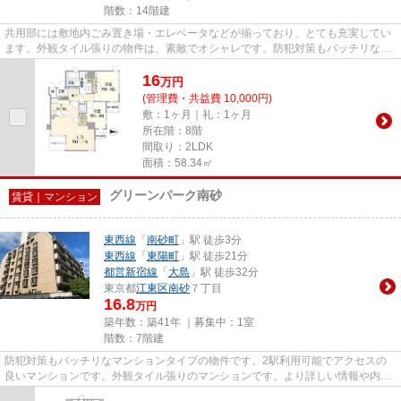
階数：14階建
共用部には敷地内ごみ置き場・エレベータなどが揃っており、とても充実してい
ます。外観タイル張りの物件は、素敵でオシャレです。防犯対策もバッチリなマ
ンションタイプの物件です。1...
16
万
円
(管理費・共益費 10,000円)
敷：1ヶ月｜礼：1ヶ月
所在階：8階
間取り：2LDK
面積：58.34㎡
グリーンパーク南砂
賃貸｜マンション
東西線
「
南砂町
」駅 徒歩3分
東西線
「
東陽町
」駅 徒歩21分
都営新宿線
「
大島
」駅 徒歩32分
東京都
江東区
南砂
７丁目
16.8
万円
築年数：築41年 ｜募集中：
1室
階数：7階建
防犯対策もバッチリなマンションタイプの物件です。2駅利用可能でアクセスの
良いマンションです。外観タイル張りのマンションです。より詳しい情報や内見
のご予約はトラスト・レジデン...