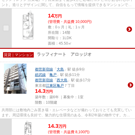
ント。造りとデザインに関して、自信をもって情報を提供できるマンションで
す。2駅利用できる場所にあり...
14
万
円
(管理費・共益費 10,000円)
敷：0ヶ月｜礼：1ヶ月
所在階：14階
間取り：1LDK
面積：45.50㎡
ラッフィナート アロッジオ
賃貸｜マンション
都営新宿線
「
大島
」駅 徒歩9分
総武線
「
亀戸
」駅 徒歩11分
都営新宿線
「
西大島
」駅 徒歩17分
東京都
江東区
亀戸
７丁目
14.3
万円
築年数：築6年 ｜募集中：
1室
階数：10階建
共用部には敷地内ごみ置き場・エレベータなどが備わっておりとても充実してい
ます。周辺環境も良好で、魅力的な住環境のある、令和2年築の物件です。カー
ド決済であれば、現金が手元に...
14.3
万
円
(管理費・共益費 8,100円)