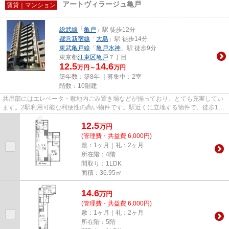
アートヴィラージュ亀戸
賃貸｜マンション
総武線
「
亀戸
」駅 徒歩12分
都営新宿線
「
大島
」駅 徒歩14分
東武亀戸線
「
亀戸水神
」駅 徒歩9分
東京都
江東区
亀戸
７丁目
12.5
14.6
万円～
万円
築年数：築8年 ｜募集中：
2室
階数：10階建
共用部にはエレベータ・敷地内ごみ置き場などが揃っており、とても充実してい
ます。2駅利用可能な利便性の高い物件です。駅近くに立地する物件で、徒歩12
分程でアクセスできます。10階...
12.5
万
円
(管理費・共益費 6,000円)
敷：1ヶ月｜礼：2ヶ月
所在階：4階
間取り：1LDK
面積：36.95㎡
14.6
万
円
(管理費・共益費 6,000円)
敷：1ヶ月｜礼：2ヶ月
所在階：5階