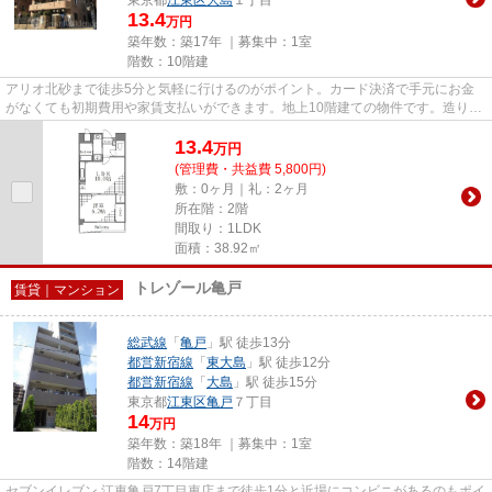
13.4
万円
築年数：築17年 ｜募集中：
1室
階数：10階建
アリオ北砂まで徒歩5分と気軽に行けるのがポイント。カード決済で手元にお金
がなくても初期費用や家賃支払いができます。地上10階建ての物件です。造りと
デザインに関して、自信をもっ...
13.4
万
円
(管理費・共益費 5,800円)
敷：0ヶ月｜礼：2ヶ月
所在階：2階
間取り：1LDK
面積：38.92㎡
トレゾール亀戸
賃貸｜マンション
総武線
「
亀戸
」駅 徒歩13分
都営新宿線
「
東大島
」駅 徒歩12分
都営新宿線
「
大島
」駅 徒歩15分
東京都
江東区
亀戸
７丁目
14
万円
築年数：築18年 ｜募集中：
1室
階数：14階建
セブンイレブン 江東亀戸7丁目東店まで徒歩1分と近場にコンビニがあるのもポイ