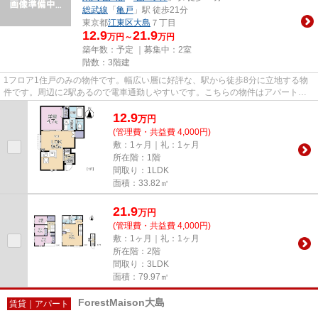
総武線
「
亀戸
」駅 徒歩21分
東京都
江東区
大島
７丁目
12.9
21.9
万円～
万円
築年数：予定 ｜募集中：
2室
階数：3階建
1フロア1住戸のみの物件です。幅広い層に好評な、駅から徒歩8分に立地する物
件です。周辺に2駅あるので電車通勤しやすいです。こちらの物件はアパートで
す。トラスト・レジデンス 瑞...
12.9
万
円
(管理費・共益費 4,000円)
敷：1ヶ月｜礼：1ヶ月
所在階：1階
間取り：1LDK
面積：33.82㎡
21.9
万
円
(管理費・共益費 4,000円)
敷：1ヶ月｜礼：1ヶ月
所在階：2階
間取り：3LDK
面積：79.97㎡
ForestMaison大島
賃貸｜アパート