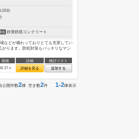
歩10分
分
鉄骨鉄筋コンクリート
構造
場などが備わっておりとても充実してい
広がります。防犯対策もバッチリなマン
面積
詳細
検討リスト
38.37㎡
詳細を見る
追加する
2
2
1-2
当公開件数
棟 空き数
件
棟表示