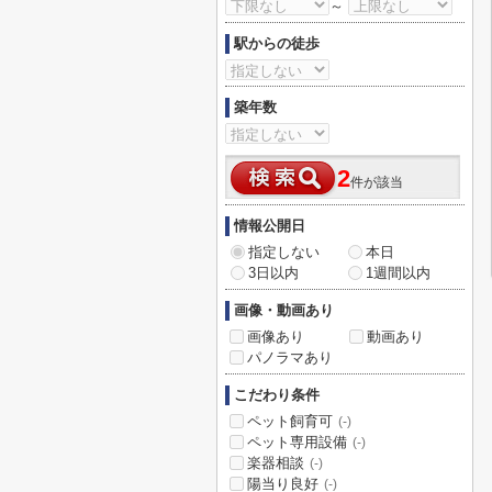
～
駅からの徒歩
築年数
2
件が該当
情報公開日
指定しない
本日
3日以内
1週間以内
画像・動画あり
画像あり
動画あり
パノラマあり
こだわり条件
ペット飼育可
(-)
ペット専用設備
(-)
楽器相談
(-)
陽当り良好
(-)