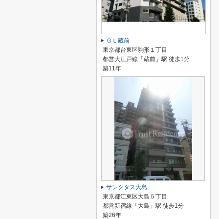
ＧＬ蔵前
東京都台東区駒形１丁目
都営大江戸線「蔵前」駅 徒歩1分
築11年
サンクタス大島
東京都江東区大島５丁目
都営新宿線「大島」駅 徒歩1分
築26年