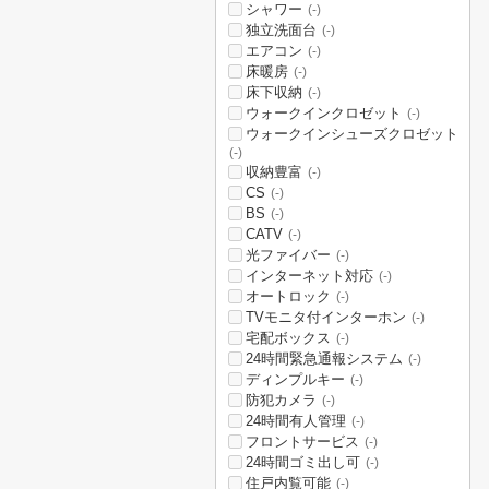
シャワー
(-)
独立洗面台
(-)
エアコン
(-)
床暖房
(-)
床下収納
(-)
ウォークインクロゼット
(-)
ウォークインシューズクロゼット
(-)
収納豊富
(-)
CS
(-)
BS
(-)
CATV
(-)
光ファイバー
(-)
インターネット対応
(-)
オートロック
(-)
TVモニタ付インターホン
(-)
宅配ボックス
(-)
24時間緊急通報システム
(-)
ディンプルキー
(-)
防犯カメラ
(-)
24時間有人管理
(-)
フロントサービス
(-)
24時間ゴミ出し可
(-)
住戸内覧可能
(-)