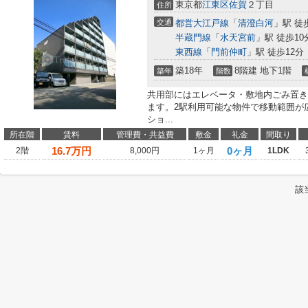
東京都
江東区
佐賀
２丁目
住所
交通
都営大江戸線
「
清澄白河
」駅 徒
半蔵門線
「
水天宮前
」駅 徒歩10
東西線
「
門前仲町
」駅 徒歩12分
築18年
8階建 地下1階
築年
階数
共用部にはエレベータ・敷地内ごみ置き
ます。2駅利用可能な物件で移動範囲が
ショ...
所在階
賃料
管理費・共益費
敷金
礼金
間取り
16.7
万円
0ヶ月
2階
8,000円
1ヶ月
1LDK
該