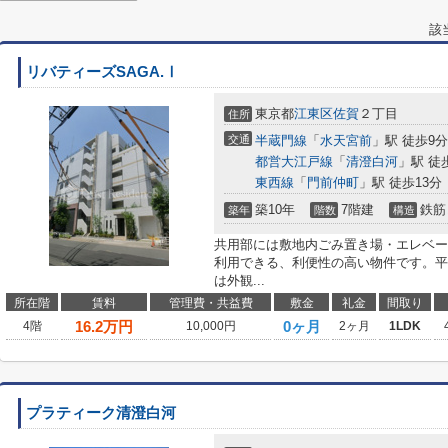
該
リバティーズSAGA.Ⅰ
東京都
江東区
佐賀
２丁目
住所
交通
半蔵門線
「
水天宮前
」駅 徒歩9分
都営大江戸線
「
清澄白河
」駅 徒
東西線
「
門前仲町
」駅 徒歩13分
築10年
7階建
鉄筋
築年
階数
構造
共用部には敷地内ごみ置き場・エレベー
利用できる、利便性の高い物件です。平
は外観...
所在階
賃料
管理費・共益費
敷金
礼金
間取り
16.2
万円
0ヶ月
4階
10,000円
2ヶ月
1LDK
プラティーク清澄白河