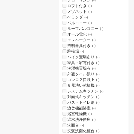
フローリング
(-)
ロフト付き
(-)
メゾネット
(-)
ベランダ
(-)
バルコニー
(-)
ルーフバルコニー
(-)
オール電化
(-)
エレベーター
(-)
照明器具付き
(-)
駐輪場
(-)
バイク置場あり
(-)
家具・家電付き
(-)
洗濯機置場有
(-)
外観タイル張り
(-)
コンロ２口以上
(-)
食器洗い乾燥機
(-)
システムキッチン
(-)
対面式キッチン
(-)
バス・トイレ別
(-)
追焚機能浴室
(-)
浴室乾燥機
(-)
温水洗浄便座
(-)
洗面台
(-)
洗髪洗面化粧台
(-)