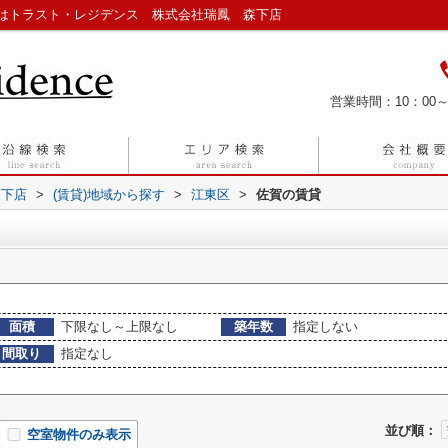
はトラスト・レジデンス 株式会社瑞鳳 森下店
営業時間：10：00～
森下店
>
(賃貸)地域から探す
>
江東区
>
佐賀の賃貸
面積
下限なし～上限なし
築年数
指定しない
間取り
指定なし
並び順：
空室物件のみ表示