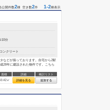
2
2
1-2
当公開件数
棟 空き数
件
棟表示
歩10分
コンクリート
タなどが揃っております。自宅から2駅
成28年に建設された物件です。こちら
面積
詳細
検討リスト
43.42㎡
詳細を見る
追加する