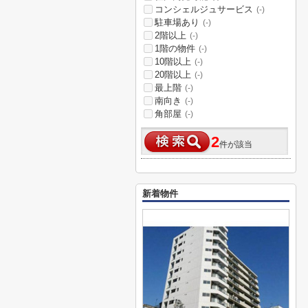
コンシェルジュサービス
(-)
駐車場あり
(-)
2階以上
(-)
1階の物件
(-)
10階以上
(-)
20階以上
(-)
最上階
(-)
南向き
(-)
角部屋
(-)
2
件が該当
新着物件