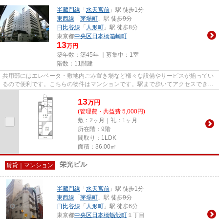
半蔵門線
「
水天宮前
」駅 徒歩1分
東西線
「
茅場町
」駅 徒歩9分
日比谷線
「
人形町
」駅 徒歩8分
東京都
中央区
日本橋箱崎町
13
万円
築年数：築45年 ｜募集中：
1室
階数：11階建
共用部にはエレベータ・敷地内ごみ置き場など様々な設備やサービスが揃ってい
るので便利です。こちらの物件はマンションです。駅まで歩いてアクセスでき
る、徒歩1分の距離に立地する物...
13
万
円
(管理費・共益費 5,000円)
敷：2ヶ月｜礼：1ヶ月
所在階：9階
間取り：1LDK
面積：36.00㎡
栄光ビル
賃貸｜マンション
半蔵門線
「
水天宮前
」駅 徒歩1分
東西線
「
茅場町
」駅 徒歩9分
日比谷線
「
人形町
」駅 徒歩6分
東京都
中央区
日本橋蛎殻町
１丁目