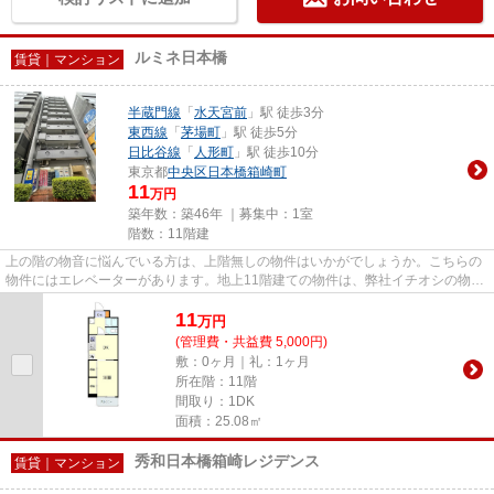
ルミネ日本橋
賃貸｜マンション
半蔵門線
「
水天宮前
」駅 徒歩3分
東西線
「
茅場町
」駅 徒歩5分
日比谷線
「
人形町
」駅 徒歩10分
東京都
中央区
日本橋箱崎町
11
万円
築年数：築46年 ｜募集中：
1室
階数：11階建
上の階の物音に悩んでいる方は、上階無しの物件はいかがでしょうか。こちらの
物件にはエレベーターがあります。地上11階建ての物件は、弊社イチオシの物件
です。トラスト・レジデンス...
11
万
円
(管理費・共益費 5,000円)
敷：0ヶ月｜礼：1ヶ月
所在階：11階
間取り：1DK
面積：25.08㎡
秀和日本橋箱崎レジデンス
賃貸｜マンション