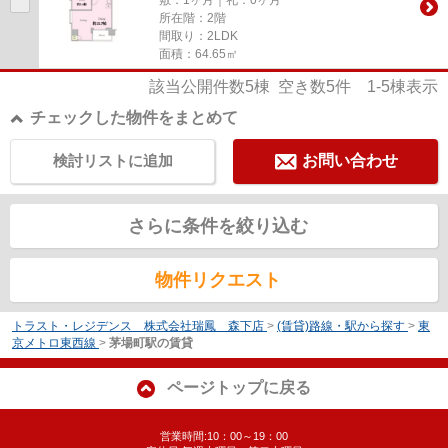
所在階：2階
間取り：2LDK
面積：64.65㎡
該当公開件数
5
棟 空き数
5
件
1-5
棟表示
チェックした物件をまとめて
検討リストに追加
お問い合わせ
さらに条件を絞り込む
物件リクエスト
トラスト・レジデンス 株式会社瑞鳳 森下店
>
(賃貸)路線・駅から探す
>
東
京メトロ東西線
>
茅場町駅の賃貸
ページトップに戻る
営業時間:10：00～19：00