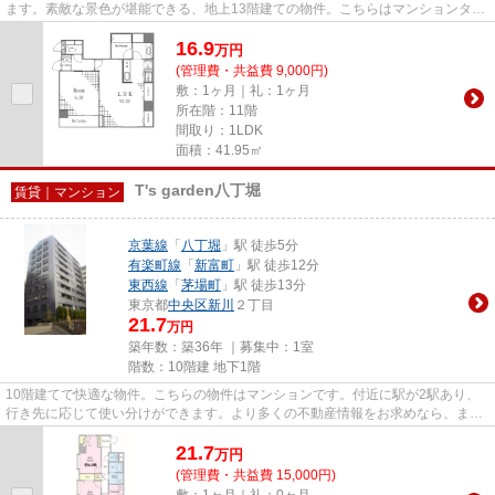
ます。素敵な景色が堪能できる、地上13階建ての物件。こちらはマンションタイ
プになります。初期費用はカ...
16.9
万
円
(管理費・共益費 9,000円)
敷：1ヶ月｜礼：1ヶ月
所在階：11階
間取り：1LDK
面積：41.95㎡
T's garden八丁堀
賃貸｜マンション
京葉線
「
八丁堀
」駅 徒歩5分
有楽町線
「
新富町
」駅 徒歩12分
東西線
「
茅場町
」駅 徒歩13分
東京都
中央区
新川
２丁目
21.7
万円
築年数：築36年 ｜募集中：
1室
階数：10階建 地下1階
10階建てで快適な物件。こちらの物件はマンションです。付近に駅が2駅あり、
行き先に応じて使い分けができます。より多くの不動産情報をお求めなら、まず
はトラスト・レジデンス 瑞鳳...
21.7
万
円
(管理費・共益費 15,000円)
敷：1ヶ月｜礼：0ヶ月