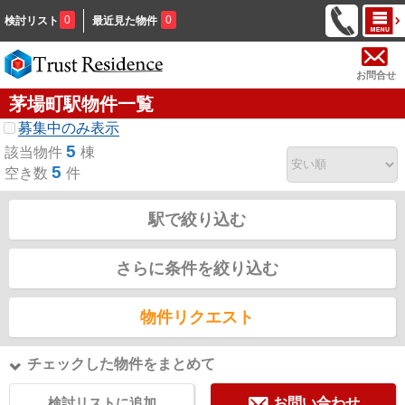
0
0
検討リスト
最近見た物件
お問合せ
茅場町駅物件一覧
募集中のみ表示
5
該当物件
棟
5
空き数
件
駅で絞り込む
さらに条件を絞り込む
物件リクエスト
チェックした物件をまとめて
検討リストに追加
お問い合わせ