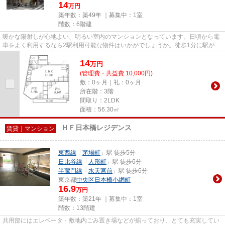
14
万円
築年数：築49年 ｜募集中：
1室
階数：6階建
暖かな陽射しが心地よい、明るい室内のマンションとなっています。日頃から電
車をよく利用するなら2駅利用可能な物件はいかがでしょうか。徒歩1分に駅があ
る物件です。落ち着いた街並...
14
万
円
(管理費・共益費 10,000円)
敷：0ヶ月｜礼：0ヶ月
所在階：3階
間取り：2LDK
面積：56.30㎡
ＨＦ日本橋レジデンス
賃貸｜マンション
東西線
「
茅場町
」駅 徒歩5分
日比谷線
「
人形町
」駅 徒歩6分
半蔵門線
「
水天宮前
」駅 徒歩6分
東京都
中央区
日本橋小網町
16.9
万円
築年数：築21年 ｜募集中：
1室
階数：13階建
共用部にはエレベータ・敷地内ごみ置き場などが揃っており、とても充実してい