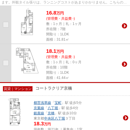
ます。外観タイル張りは、ランニングコストがあまりかかりません。こちらの物
件はマンションです。2駅利用...
16.8
万
円
(管理費・共益費 -)
敷：1ヶ月｜礼：1ヶ月
所在階：7階
間取り：1LDK
面積：31.81㎡
18.1
万
円
(管理費・共益費 -)
敷：1ヶ月｜礼：0ヶ月
所在階：10階
間取り：1LDK
面積：41.44㎡
コートラクリア京橋
賃貸｜マンション
都営浅草線
「
宝町
」駅 徒歩5分
京葉線
「
八丁堀
」駅 徒歩4分
銀座線
「
京橋
」駅 徒歩10分
東京都
中央区
八丁堀
３丁目
18.3
万円
築年数：築21年 ｜募集中：
1室