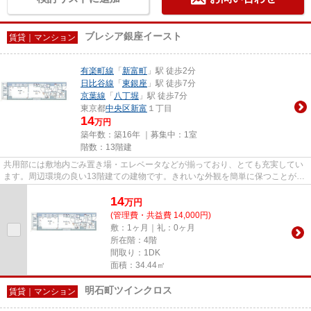
ブレシア銀座イースト
賃貸｜マンション
有楽町線
「
新富町
」駅 徒歩2分
日比谷線
「
東銀座
」駅 徒歩7分
京葉線
「
八丁堀
」駅 徒歩7分
東京都
中央区
新富
１丁目
14
万円
築年数：築16年 ｜募集中：
1室
階数：13階建
共用部には敷地内ごみ置き場・エレベータなどが揃っており、とても充実してい
ます。周辺環境の良い13階建ての建物です。きれいな外観を簡単に保つことがで
きる、外観タイル張りとなっ...
14
万
円
(管理費・共益費 14,000円)
敷：1ヶ月｜礼：0ヶ月
所在階：4階
間取り：1DK
面積：34.44㎡
明石町ツインクロス
賃貸｜マンション