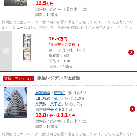
16.5
万円
築年数：築21年 ｜募集中：
1室
階数：10階建
共用部にはエレベータ・敷地内ごみ置き場などが揃っており、とても充実してい
ます。高ニーズな駅近の物件で、徒歩4分で駅に行くことができます。こちらの
物件はマンションです。2駅利...
16.5
万
円
(管理費・共益費 -)
敷：1ヶ月｜礼：1ヶ月
所在階：7階
間取り：1DK
面積：32.35㎡
銀座レジデンス伍番館
賃貸｜マンション
有楽町線
「
新富町
」駅 徒歩6分
日比谷線
「
築地
」駅 徒歩10分
京葉線
「
八丁堀
」駅 徒歩7分
東京都
中央区
湊
２丁目
16.8
18.1
万円～
万円
築年数：築22年 ｜募集中：
2室
階数：13階建
共用部にはエレベータ・敷地内ごみ置き場などが揃っており、とても充実してい