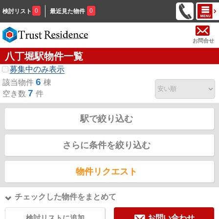
0
0
検討リスト
最近見た物件
お問合せ
八丁堀駅物件一覧
募集中のみ表示
6
該当物件
棟
7
空き数
件
駅で絞り込む
さらに条件を絞り込む
物件リクエスト
チェックした物件をまとめて
検討リストに追加
お問い合わせ