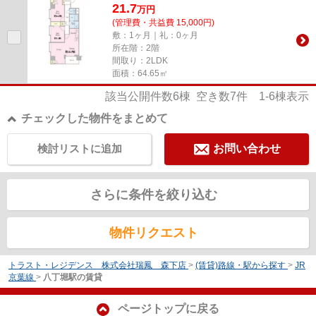
21.7
万
円
(管理費・共益費 15,000円)
敷：1ヶ月｜礼：0ヶ月
所在階：2階
間取り：2LDK
面積：64.65㎡
該当公開件数
6
棟 空き数
7
件
1-6
棟表示
チェックした物件をまとめて
検討リストに追加
お問い合わせ
さらに条件を絞り込む
物件リクエスト
トラスト・レジデンス 株式会社瑞鳳 森下店
>
(賃貸)路線・駅から探す
>
JR
京葉線
>
八丁堀駅の賃貸
ページトップに戻る