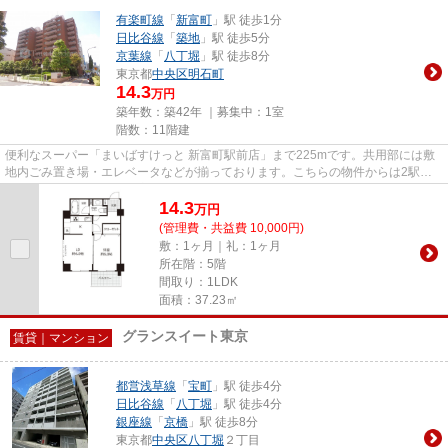
有楽町線
「
新富町
」駅 徒歩1分
日比谷線
「
築地
」駅 徒歩5分
京葉線
「
八丁堀
」駅 徒歩8分
東京都
中央区
明石町
14.3
万円
築年数：築42年 ｜募集中：
1室
階数：11階建
便利なスーパー「まいばすけっと 新富町駅前店」まで225mです。共用部には敷
地内ごみ置き場・エレベータなどが揃っております。こちらの物件からは2駅が
近くにあり、移動範囲も広がり...
14.3
万
円
(管理費・共益費 10,000円)
敷：1ヶ月｜礼：1ヶ月
所在階：5階
間取り：1LDK
面積：37.23㎡
グランスイート東京
賃貸｜マンション
都営浅草線
「
宝町
」駅 徒歩4分
日比谷線
「
八丁堀
」駅 徒歩4分
銀座線
「
京橋
」駅 徒歩8分
東京都
中央区
八丁堀
２丁目