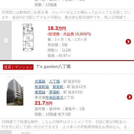
階数：12階建
共用部には敷地内ごみ置き場・エレベータなどが備わっておりとても充実してい
ます。徒歩5分で駅にアクセス可能な、魅力的な駅近物件です。地上12階建ての
物件。電車での移動がより便利...
18.3
万
円
(管理費・共益費 15,000円)
敷：1ヶ月｜礼：1.5ヶ月
所在階：5階
間取り：1LDK
面積：40.97㎡
T's garden八丁堀
賃貸｜マンション
京葉線
「
八丁堀
」駅 徒歩5分
有楽町線
「
新富町
」駅 徒歩12分
東西線
「
茅場町
」駅 徒歩13分
東京都
中央区
新川
２丁目
21.7
万円
築年数：築36年 ｜募集中：
1室
階数：10階建 地下1階
10階建てで快適な物件。こちらの物件はマンションです。付近に駅が2駅あり、
行き先に応じて使い分けができます。より多くの不動産情報をお求めなら、まず
はトラスト・レジデンス 瑞鳳...