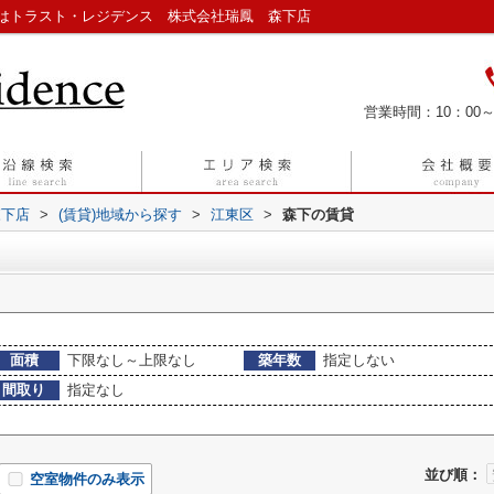
はトラスト・レジデンス 株式会社瑞鳳 森下店
営業時間：10：00～
森下店
>
(賃貸)地域から探す
>
江東区
>
森下の賃貸
面積
下限なし～上限なし
築年数
指定しない
間取り
指定なし
並び順：
空室物件のみ表示