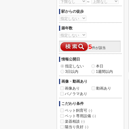
～
駅からの徒歩
築年数
5
件が該当
情報公開日
指定しない
本日
3日以内
1週間以内
画像・動画あり
画像あり
動画あり
パノラマあり
こだわり条件
ペット飼育可
(-)
ペット専用設備
(-)
楽器相談
(-)
陽当り良好
(-)