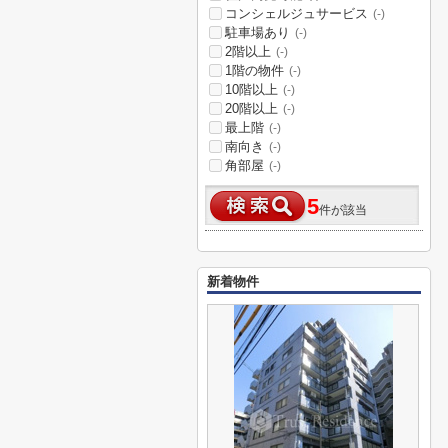
コンシェルジュサービス
(-)
駐車場あり
(-)
2階以上
(-)
1階の物件
(-)
10階以上
(-)
20階以上
(-)
最上階
(-)
南向き
(-)
角部屋
(-)
5
件が該当
新着物件