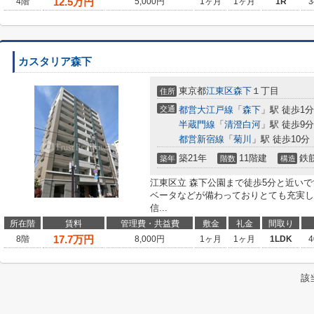
12.5
万円
4階
5,000円
1ヶ月
1ヶ月
1R
3
カスタリア森下
東京都
江東区
森下
１丁目
住所
交通
都営大江戸線
「
森下
」駅 徒歩1分
半蔵門線
「
清澄白河
」駅 徒歩9分
都営新宿線
「
菊川
」駅 徒歩10分
築21年
11階建
鉄
築年
階数
構造
江東区立 森下公園まで徒歩5分と近い
ベータなどが備わっておりとても充実し
信...
所在階
賃料
管理費・共益費
敷金
礼金
間取り
17.7
万円
8階
8,000円
1ヶ月
1ヶ月
1LDK
4
該