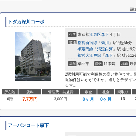
該
トダカ深川コーポ
東京都
江東区
森下
４丁目
住所
交通
都営新宿線
「
菊川
」駅 徒歩5分
半蔵門線
「
清澄白河
」駅 徒歩9分
都営大江戸線
「
森下
」駅 徒歩12
築52年
11階建
鉄
築年
階数
構造
2駅利用可能で利便性の高い物件です。
近物件はいかがですか。造りとデザイン
るマ...
所在階
賃料
管理費・共益費
敷金
礼金
間取り
7.7
万円
0ヶ月
0ヶ月
6階
3,000円
1R
アーバンコート森下