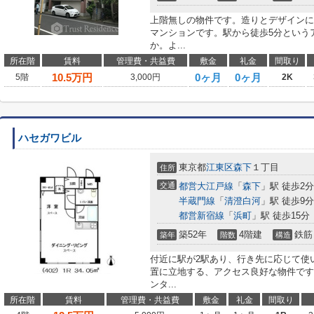
上階無しの物件です。造りとデザインに
マンションです。駅から徒歩5分という
か。よ...
所在階
賃料
管理費・共益費
敷金
礼金
間取り
10.5
万円
0ヶ月
0ヶ月
5階
3,000円
2K
ハセガワビル
東京都
江東区
森下
１丁目
住所
交通
都営大江戸線
「
森下
」駅 徒歩2分
半蔵門線
「
清澄白河
」駅 徒歩9分
都営新宿線
「
浜町
」駅 徒歩15分
築52年
4階建
鉄筋
築年
階数
構造
付近に駅が2駅あり、行き先に応じて使
置に立地する、アクセス良好な物件です
ンタ...
所在階
賃料
管理費・共益費
敷金
礼金
間取り