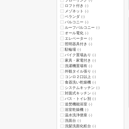
フローリング
(-)
ロフト付き
(-)
メゾネット
(-)
ベランダ
(-)
バルコニー
(-)
ルーフバルコニー
(-)
オール電化
(-)
エレベーター
(-)
照明器具付き
(-)
駐輪場
(-)
バイク置場あり
(-)
家具・家電付き
(-)
洗濯機置場有
(-)
外観タイル張り
(-)
コンロ２口以上
(-)
食器洗い乾燥機
(-)
システムキッチン
(-)
対面式キッチン
(-)
バス・トイレ別
(-)
追焚機能浴室
(-)
浴室乾燥機
(-)
温水洗浄便座
(-)
洗面台
(-)
洗髪洗面化粧台
(-)