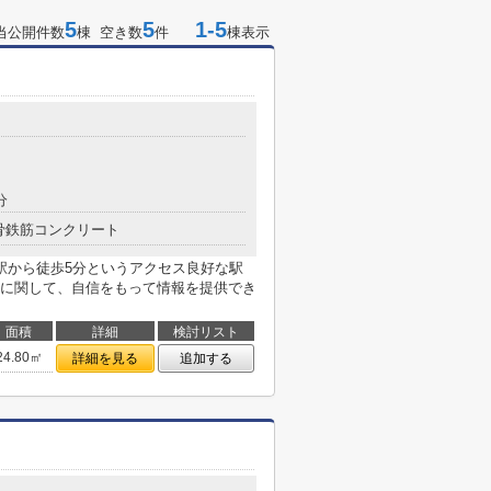
5
5
1-5
当公開件数
棟 空き数
件
棟表示
分
骨鉄筋コンクリート
駅から徒歩5分というアクセス良好な駅
に関して、自信をもって情報を提供でき
面積
詳細
検討リスト
24.80㎡
詳細を見る
追加する