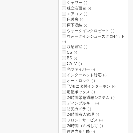
シャワー
(-)
独立洗面台
(-)
エアコン
(-)
床暖房
(-)
床下収納
(-)
ウォークインクロゼット
(-)
ウォークインシューズクロゼット
(-)
収納豊富
(-)
CS
(-)
BS
(-)
CATV
(-)
光ファイバー
(-)
インターネット対応
(-)
オートロック
(-)
TVモニタ付インターホン
(-)
宅配ボックス
(-)
24時間緊急通報システム
(-)
ディンプルキー
(-)
防犯カメラ
(-)
24時間有人管理
(-)
フロントサービス
(-)
24時間ゴミ出し可
(-)
住戸内覧可能
(-)