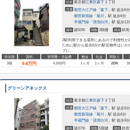
東京都
江東区
森下
３丁目
住所
交通
都営大江戸線
「
森下
」駅 徒歩6分
都営新宿線
「
菊川
」駅 徒歩6分
半蔵門線
「
清澄白河
」駅 徒歩12
築50年
3階建
鉄骨
築年
階数
構造
2駅利用できる場所にあるので利便性が
ために駅から徒歩6分の駅近物件はいか
プに...
所在階
賃料
管理費・共益費
敷金
礼金
間取り
9.6
万円
3階
4,000円
1ヶ月
1ヶ月
2DK
3
グリーンアネックス
東京都
江東区
森下
３丁目
住所
交通
都営大江戸線
「
森下
」駅 徒歩5分
都営新宿線
「
菊川
」駅 徒歩6分
半蔵門線
「
清澄白河
」駅 徒歩9分
築37年
5階建
鉄骨
築年
階数
構造