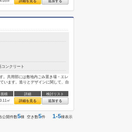
4.05㎡
詳細を見る
追加する
筋コンクリート
です。共用部には敷地内ごみ置き場・エレ
ています。造りとデザインに関して、自
面積
詳細
検討リスト
0.11㎡
詳細を見る
追加する
5
5
1-5
当公開件数
棟 空き数
件
棟表示