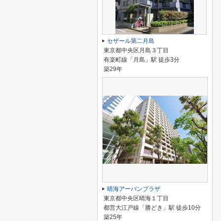
セザール第二月島
東京都中央区月島３丁目
有楽町線「月島」駅 徒歩3分
築29年
晴海アーバンプラザ
東京都中央区晴海１丁目
都営大江戸線「勝どき」駅 徒歩10分
築25年