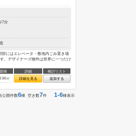
歩7分
造
共用部にはエレベータ・敷地内ごみ置き場
す。デザイナーズ物件は世界に一つだけ
面積
詳細
検討リスト
8.90㎡
詳細を見る
追加する
6
7
1-6
当公開件数
棟 空き数
件
棟表示