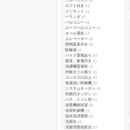
フローリング
(-)
ロフト付き
(-)
メゾネット
(-)
ベランダ
(-)
バルコニー
(-)
ルーフバルコニー
(-)
オール電化
(-)
エレベーター
(-)
照明器具付き
(-)
駐輪場
(-)
バイク置場あり
(-)
家具・家電付き
(-)
洗濯機置場有
(-)
外観タイル張り
(-)
コンロ２口以上
(-)
食器洗い乾燥機
(-)
システムキッチン
(-)
対面式キッチン
(-)
バス・トイレ別
(-)
追焚機能浴室
(-)
浴室乾燥機
(-)
温水洗浄便座
(-)
洗面台
(-)
洗髪洗面化粧台
(-)