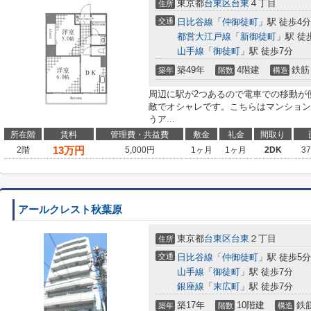
東京都
台東区
台東
４丁目
住所
交通
日比谷線
「
仲御徒町
」駅 徒歩4分
都営大江戸線
「
新御徒町
」駅 徒
山手線
「
御徒町
」駅 徒歩7分
築49年
4階建
鉄筋
築年
階数
構造
周辺に駅が2つあるので電車での移動が
敵でオシャレです。こちらはマンション
うア...
所在階
賃料
管理費・共益費
敷金
礼金
間取り
13
万円
2階
5,000円
1ヶ月
1ヶ月
2DK
3
アールクレスト秋葉原
東京都
台東区
台東
２丁目
住所
交通
日比谷線
「
仲御徒町
」駅 徒歩5分
山手線
「
御徒町
」駅 徒歩7分
銀座線
「
末広町
」駅 徒歩7分
築17年
10階建
鉄
築年
階数
構造