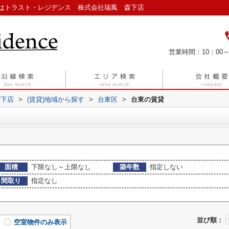
はトラスト・レジデンス 株式会社瑞鳳 森下店
営業時間：10：00～
森下店
>
(賃貸)地域から探す
>
台東区
>
台東の賃貸
面積
下限なし～上限なし
築年数
指定しない
間取り
指定なし
並び順：
空室物件のみ表示