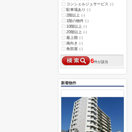
コンシェルジュサービス
(-)
駐車場あり
(-)
2階以上
(-)
1階の物件
(-)
10階以上
(-)
20階以上
(-)
最上階
(-)
南向き
(-)
角部屋
(-)
6
件が該当
新着物件