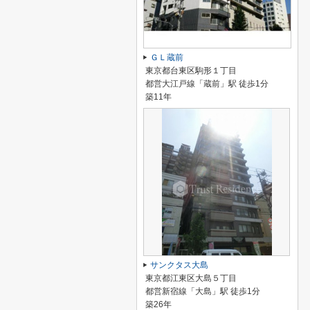
ＧＬ蔵前
東京都台東区駒形１丁目
都営大江戸線「蔵前」駅 徒歩1分
築11年
サンクタス大島
東京都江東区大島５丁目
都営新宿線「大島」駅 徒歩1分
築26年