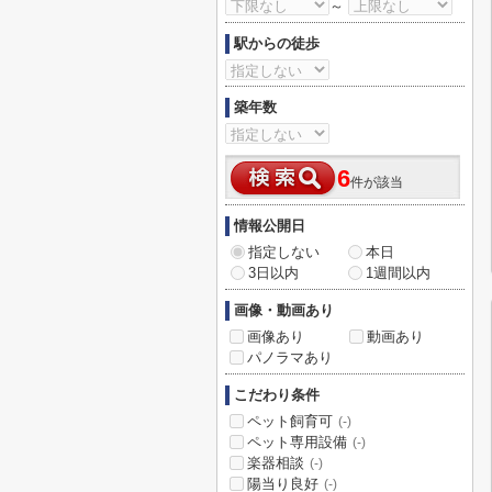
～
駅からの徒歩
築年数
6
件が該当
情報公開日
指定しない
本日
3日以内
1週間以内
画像・動画あり
画像あり
動画あり
パノラマあり
こだわり条件
ペット飼育可
(-)
ペット専用設備
(-)
楽器相談
(-)
陽当り良好
(-)