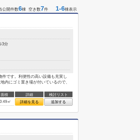
6
7
1-6
当公開件数
棟 空き数
件
棟表示
歩3分
物件です。利便性の高い設備も充実し
。敷地内にゴミ置き場が付いているので、
面積
詳細
検討リスト
0.49㎡
詳細を見る
追加する