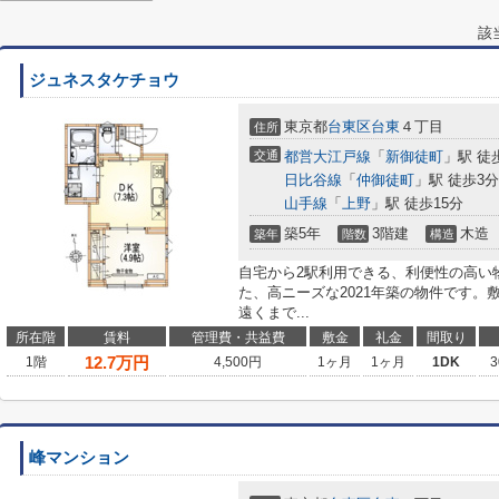
該
ジュネスタケチョウ
東京都
台東区
台東
４丁目
住所
交通
都営大江戸線
「
新御徒町
」駅 徒
日比谷線
「
仲御徒町
」駅 徒歩3分
山手線
「
上野
」駅 徒歩15分
築5年
3階建
木造
築年
階数
構造
自宅から2駅利用できる、利便性の高い
た、高ニーズな2021年築の物件です
遠くまで...
所在階
賃料
管理費・共益費
敷金
礼金
間取り
12.7
万円
1階
4,500円
1ヶ月
1ヶ月
1DK
3
峰マンション