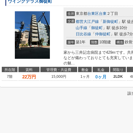
ウイングテラス御徒町
東京都
台東区
台東
２丁目
住所
交通
都営大江戸線
「
新御徒町
」駅 徒
山手線
「
御徒町
」駅 徒歩10分
日比谷線
「
仲御徒町
」駅 徒歩7分
築1年
10階建
鉄骨
築年
階数
構造
家から三井記念病院まで429mです。
などが備わっておりとても充実していま
の魅...
所在階
賃料
管理費・共益費
敷金
礼金
間取り
22
万円
0ヶ月
7階
15,000円
1ヶ月
2LDK
4
該