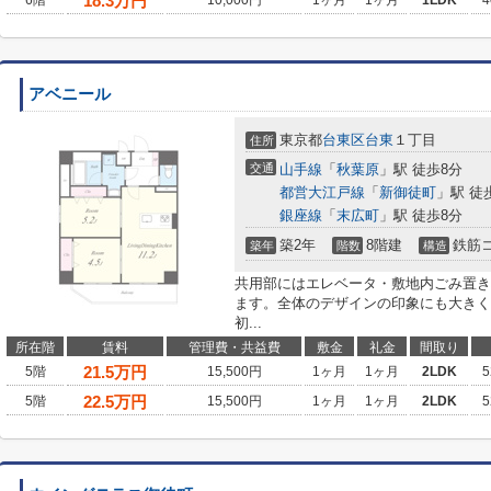
18.3
万円
6階
10,000円
1ヶ月
1ヶ月
1LDK
4
アベニール
東京都
台東区
台東
１丁目
住所
交通
山手線
「
秋葉原
」駅 徒歩8分
都営大江戸線
「
新御徒町
」駅 徒
銀座線
「
末広町
」駅 徒歩8分
築2年
8階建
鉄筋
築年
階数
構造
共用部にはエレベータ・敷地内ごみ置き
ます。全体のデザインの印象にも大きく
初...
所在階
賃料
管理費・共益費
敷金
礼金
間取り
21.5
万円
5階
15,500円
1ヶ月
1ヶ月
2LDK
5
22.5
万円
5階
15,500円
1ヶ月
1ヶ月
2LDK
5