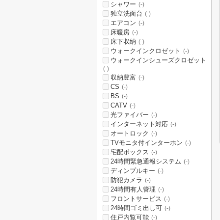
シャワー
(-)
独立洗面台
(-)
エアコン
(-)
床暖房
(-)
床下収納
(-)
ウォークインクロゼット
(-)
ウォークインシューズクロゼット
(-)
収納豊富
(-)
CS
(-)
BS
(-)
CATV
(-)
光ファイバー
(-)
インターネット対応
(-)
オートロック
(-)
TVモニタ付インターホン
(-)
宅配ボックス
(-)
24時間緊急通報システム
(-)
ディンプルキー
(-)
防犯カメラ
(-)
24時間有人管理
(-)
フロントサービス
(-)
24時間ゴミ出し可
(-)
住戸内覧可能
(-)