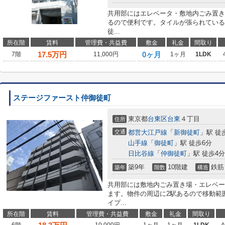
共用部にはエレベータ・敷地内ごみ置き
るので便利です。タイルが張られている
徒...
所在階
賃料
管理費・共益費
敷金
礼金
間取り
17.5
万円
0ヶ月
7階
11,000円
1ヶ月
1LDK
ステージファースト仲御徒町
東京都
台東区
台東
４丁目
住所
交通
都営大江戸線
「
新御徒町
」駅 徒
山手線
「
御徒町
」駅 徒歩6分
日比谷線
「
仲御徒町
」駅 徒歩4分
築9年
10階建
鉄筋
築年
階数
構造
共用部には敷地内ごみ置き場・エレベー
ます。物件の周辺に2駅あるので移動範
イプ...
所在階
賃料
管理費・共益費
敷金
礼金
間取り