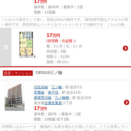
17
万円
築年数：築45年 ｜募集中：
1室
階数：11階建
こだわりの条件として多い、駅徒歩6分の物件です。2駅利用可能なアクセスの良
い物件です。防犯対策もバッチリなマンションタイプの物件です。こちらの物件
にはエレベーターがあります...
17
万
円
(管理費・共益費 -)
敷：2ヶ月｜礼：1ヶ月
所在階：5階
間取り：3LDK
面積：68.13㎡
ORSUS三ノ輪
賃貸｜マンション
日比谷線
「
三ノ輪
」駅 徒歩7分
常磐線
「
南千住
」駅 徒歩13分
都電荒川線
「
三ノ輪橋
」駅 徒歩10分
東京都
台東区
竜泉
３丁目
17
万円
築年数：築2年 ｜募集中：
1室
階数：10階建 地下1階
共用部にはエレベータ・敷地内ごみ置き場などが揃っており、とても充実してい