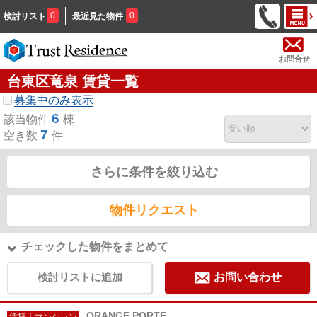
0
0
検討リスト
最近見た物件
お問合せ
台東区竜泉 賃貸一覧
募集中のみ表示
6
該当物件
棟
7
空き数
件
さらに条件を絞り込む
物件リクエスト
チェックした物件をまとめて
検討リストに追加
お問い合わせ
ORANGE PORTE
賃貸｜マンション