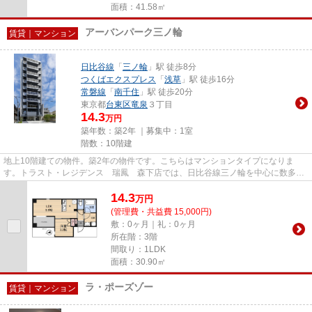
面積：41.58㎡
アーバンパーク三ノ輪
賃貸｜マンション
日比谷線
「
三ノ輪
」駅 徒歩8分
つくばエクスプレス
「
浅草
」駅 徒歩16分
常磐線
「
南千住
」駅 徒歩20分
東京都
台東区
竜泉
３丁目
14.3
万円
築年数：築2年 ｜募集中：
1室
階数：10階建
地上10階建ての物件。築2年の物件です。こちらはマンションタイプになりま
す。トラスト・レジデンス 瑞鳳 森下店では、日比谷線三ノ輪を中心に数多く
の不動産情報を取り扱っておりま...
14.3
万
円
(管理費・共益費 15,000円)
敷：0ヶ月｜礼：0ヶ月
所在階：3階
間取り：1LDK
面積：30.90㎡
ラ・ポーズゾー
賃貸｜マンション