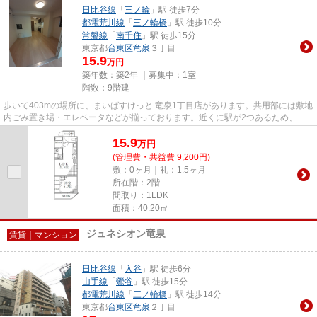
日比谷線
「
三ノ輪
」駅 徒歩7分
都電荒川線
「
三ノ輪橋
」駅 徒歩10分
常磐線
「
南千住
」駅 徒歩15分
東京都
台東区
竜泉
３丁目
15.9
万円
築年数：築2年 ｜募集中：
1室
階数：9階建
歩いて403mの場所に、まいばすけっと 竜泉1丁目店があります。共用部には敷地
内ごみ置き場・エレベータなどが揃っております。近くに駅が2つあるため、用
途や行き先に応じて駅を選べる...
15.9
万
円
(管理費・共益費 9,200円)
敷：0ヶ月｜礼：1.5ヶ月
所在階：2階
間取り：1LDK
面積：40.20㎡
ジュネシオン竜泉
賃貸｜マンション
日比谷線
「
入谷
」駅 徒歩6分
山手線
「
鶯谷
」駅 徒歩15分
都電荒川線
「
三ノ輪橋
」駅 徒歩14分
東京都
台東区
竜泉
２丁目