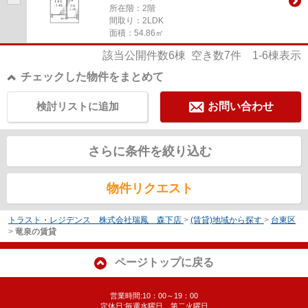
所在階：2階
間取り：2LDK
面積：54.86㎡
該当公開件数
6
棟 空き数
7
件
1-6
棟表示
チェックした物件をまとめて
検討リストに追加
お問い合わせ
さらに条件を絞り込む
物件リクエスト
トラスト・レジデンス 株式会社瑞鳳 森下店
>
(賃貸)地域から探す
>
台東区
>
竜泉の賃貸
ページトップに戻る
営業時間:10：00～19：00
定休日:毎週水曜日、第二火曜日