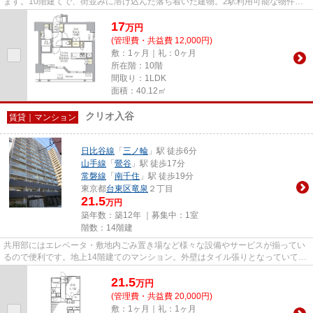
ます。10階建てで、街並みに溶け込んだ落ち着いた建物。2駅利用可能な物件で
移動範囲が広がります。上階は...
17
万
円
(管理費・共益費 12,000円)
敷：1ヶ月｜礼：0ヶ月
所在階：10階
間取り：1LDK
面積：40.12㎡
クリオ入谷
賃貸｜マンション
日比谷線
「
三ノ輪
」駅 徒歩6分
山手線
「
鶯谷
」駅 徒歩17分
常磐線
「
南千住
」駅 徒歩19分
東京都
台東区
竜泉
２丁目
21.5
万円
築年数：築12年 ｜募集中：
1室
階数：14階建
共用部にはエレベータ・敷地内ごみ置き場など様々な設備やサービスが揃ってい
るので便利です。地上14階建てのマンション。外壁はタイル張りとなっていて、
きれいな外観をしています。2...
21.5
万
円
(管理費・共益費 20,000円)
敷：1ヶ月｜礼：1ヶ月