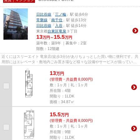
日比谷線
「
三ノ輪
」駅 徒歩6分
常磐線
「
南千住
」駅 徒歩13分
日比谷線
「
入谷
」駅 徒歩14分
東京都
台東区
竜泉
３丁目
13
15.5
万円～
万円
築年数：築9年 ｜募集中：
2室
階数：12階建
近くにはスリーエイト 竜泉店(徒歩3分)がありちょっとした買い物に便利です。共
用部にはエレベータ・敷地内ごみ置き場など様々な設備やサービスが揃っている
ので便利です。こちらはマ...
13
万
円
(管理費・共益費 8,000円)
敷：1ヶ月｜礼：1ヶ月
所在階：4階
間取り：1LDK
面積：34.87㎡
15.5
万
円
(管理費・共益費 8,000円)
敷：1ヶ月｜礼：1ヶ月
所在階：9階
間取り：1LDK