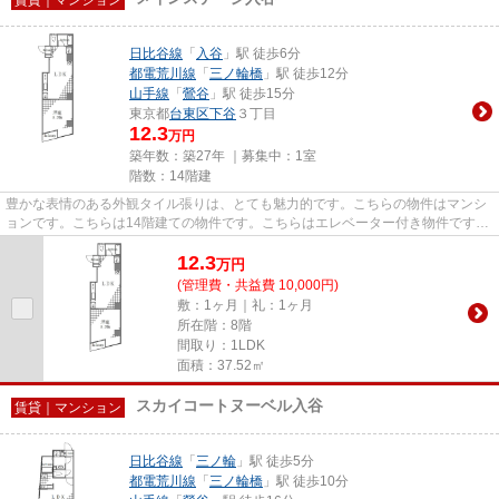
日比谷線
「
入谷
」駅 徒歩6分
都電荒川線
「
三ノ輪橋
」駅 徒歩12分
山手線
「
鶯谷
」駅 徒歩15分
東京都
台東区
下谷
３丁目
12.3
万円
築年数：築27年 ｜募集中：
1室
階数：14階建
豊かな表情のある外観タイル張りは、とても魅力的です。こちらの物件はマンシ
ョンです。こちらは14階建ての物件です。こちらはエレベーター付き物件です。
トラスト・レジデンス 瑞鳳...
12.3
万
円
(管理費・共益費 10,000円)
敷：1ヶ月｜礼：1ヶ月
所在階：8階
間取り：1LDK
面積：37.52㎡
スカイコートヌーベル入谷
賃貸｜マンション
日比谷線
「
三ノ輪
」駅 徒歩5分
都電荒川線
「
三ノ輪橋
」駅 徒歩10分