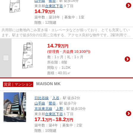
山手線
「
鶯谷
」駅 徒歩16分
東京都
台東区
下谷
３丁目
14.79
万円
築年数：築18年 ｜募集中：
1室
階数：12階建
共用部には敷地内ごみ置き場・エレベータなどが揃っており、とても充実してい
ます。駅まで徒歩5分の位置に立地する、アクセス良好な物件です。2駅利用でき
るので電車をよく使う方にお...
14.79
万
円
(管理費・共益費 10,100円)
敷：1ヶ月｜礼：1ヶ月
所在階：8階
間取り：1LDK
面積：40.01㎡
MAISON MK
賃貸｜マンション
日比谷線
「
入谷
」駅 徒歩2分
山手線
「
鶯谷
」駅 徒歩7分
京浜東北線
「
上野
」駅 徒歩10分
東京都
台東区
下谷
１丁目
17.1
18.2
万円～
万円
築年数：築4年 ｜募集中：
2室
階数：10階建