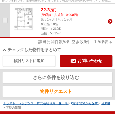
るので便利です。電車移動の多い方に嬉しい駅から徒歩6分の物件です。外観タ
イル張りは、手入れを考えれば...
22.3
万
円
(管理費・共益費 10,000円)
敷：1ヶ月｜礼：1ヶ月
所在階：8階
間取り：2LDK
面積：53.35㎡
該当公開件数
5
棟 空き数
6
件
1-5
棟表示
チェックした物件をまとめて
検討リストに追加
お問い合わせ
さらに条件を絞り込む
物件リクエスト
トラスト・レジデンス 株式会社瑞鳳 森下店
>
(賃貸)地域から探す
>
台東区
>
下谷の賃貸