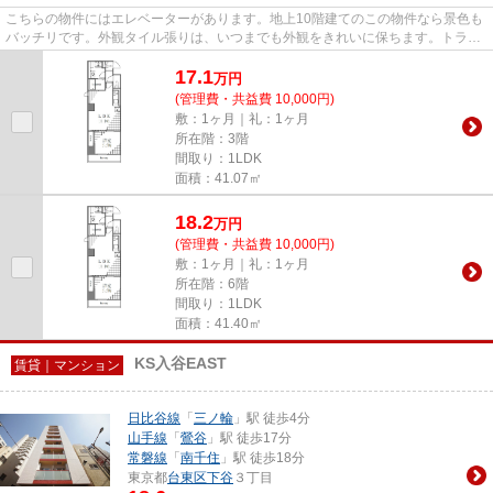
こちらの物件にはエレベーターがあります。地上10階建てのこの物件なら景色も
バッチリです。外観タイル張りは、いつまでも外観をきれいに保ちます。トラス
ト・レジデンス 瑞鳳 森下...
17.1
万
円
(管理費・共益費 10,000円)
敷：1ヶ月｜礼：1ヶ月
所在階：3階
間取り：1LDK
面積：41.07㎡
18.2
万
円
(管理費・共益費 10,000円)
敷：1ヶ月｜礼：1ヶ月
所在階：6階
間取り：1LDK
面積：41.40㎡
KS入谷EAST
賃貸｜マンション
日比谷線
「
三ノ輪
」駅 徒歩4分
山手線
「
鶯谷
」駅 徒歩17分
常磐線
「
南千住
」駅 徒歩18分
東京都
台東区
下谷
３丁目