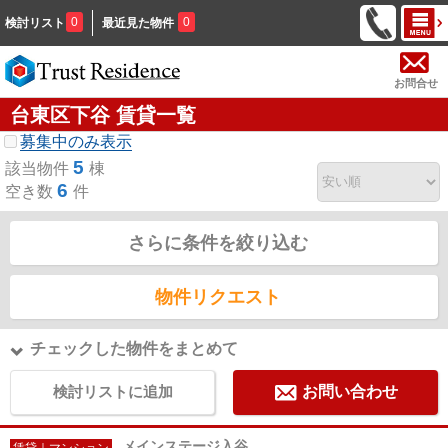
0
0
検討リスト
最近見た物件
お問合せ
台東区下谷 賃貸一覧
募集中のみ表示
5
該当物件
棟
6
空き数
件
さらに条件を絞り込む
物件リクエスト
チェックした物件をまとめて
検討リストに追加
お問い合わせ
メインステージ入谷
賃貸｜マンション