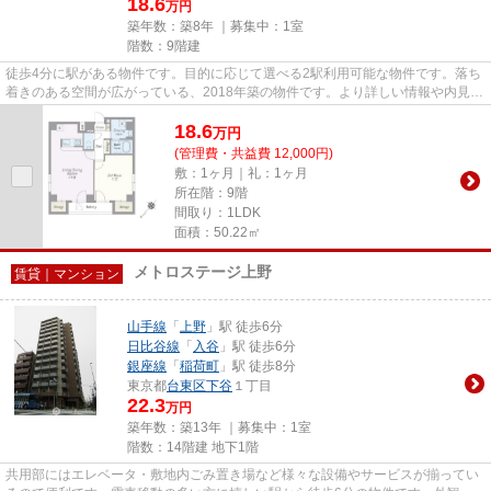
18.6
万円
築年数：築8年 ｜募集中：
1室
階数：9階建
徒歩4分に駅がある物件です。目的に応じて選べる2駅利用可能な物件です。落ち
着きのある空間が広がっている、2018年築の物件です。より詳しい情報や内見の
ご予約はトラスト・レジデン...
18.6
万
円
(管理費・共益費 12,000円)
敷：1ヶ月｜礼：1ヶ月
所在階：9階
間取り：1LDK
面積：50.22㎡
メトロステージ上野
賃貸｜マンション
山手線
「
上野
」駅 徒歩6分
日比谷線
「
入谷
」駅 徒歩6分
銀座線
「
稲荷町
」駅 徒歩8分
東京都
台東区
下谷
１丁目
22.3
万円
築年数：築13年 ｜募集中：
1室
階数：14階建 地下1階
共用部にはエレベータ・敷地内ごみ置き場など様々な設備やサービスが揃ってい