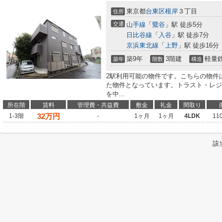
東京都
台東区
根岸
３丁目
住所
交通
山手線
「
鶯谷
」駅 徒歩5分
日比谷線
「
入谷
」駅 徒歩7分
京浜東北線
「
上野
」駅 徒歩16分
築9年
3階建
軽量
築年
階数
構造
2駅利用可能の物件です。こちらの物件
た物件となっています。トラスト・レジ
を中...
所在階
賃料
管理費・共益費
敷金
礼金
間取り
32
万円
1-3階
-
1ヶ月
1ヶ月
4LDK
11
該