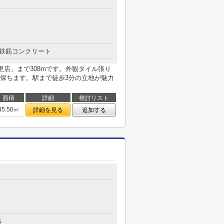
鉄筋コンクリート
里店」まで308mです。外観タイル張り
保ちます。駅まで徒歩3分の立地が魅力
面積
詳細
検討リスト
45.50㎡
詳細を見る
追加する
造