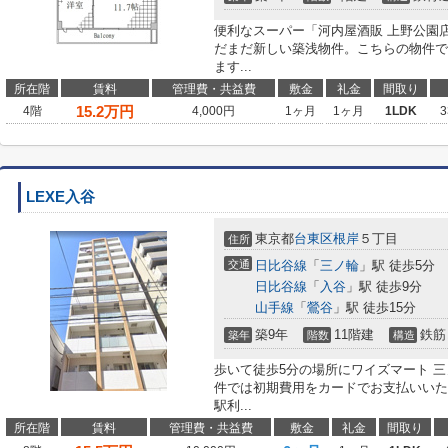
便利なスーパー「河内屋酒販 上野公園店
だまだ新しい築浅物件。こちらの物件で
ます...
所在階
賃料
管理費・共益費
敷金
礼金
間取り
15.2
万円
4階
4,000円
1ヶ月
1ヶ月
1LDK
3
LEXE入谷
東京都
台東区
根岸
５丁目
住所
交通
日比谷線
「
三ノ輪
」駅 徒歩5分
日比谷線
「
入谷
」駅 徒歩9分
山手線
「
鶯谷
」駅 徒歩15分
築9年
11階建
鉄筋
築年
階数
構造
歩いて徒歩5分の場所にワイズマート 
件では初期費用をカードでお支払いいた
駅利...
所在階
賃料
管理費・共益費
敷金
礼金
間取り