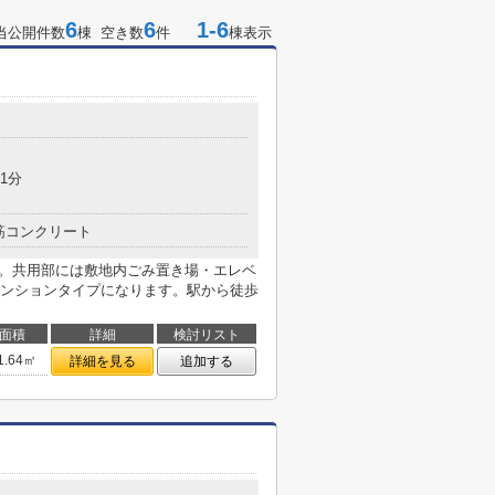
6
6
1-6
当公開件数
棟 空き数
件
棟表示
1分
筋コンクリート
す。共用部には敷地内ごみ置き場・エレベ
ンションタイプになります。駅から徒歩
面積
詳細
検討リスト
1.64㎡
詳細を見る
追加する