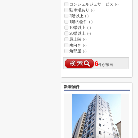
コンシェルジュサービス
(-)
駐車場あり
(-)
2階以上
(-)
1階の物件
(-)
10階以上
(-)
20階以上
(-)
最上階
(-)
南向き
(-)
角部屋
(-)
6
件が該当
新着物件