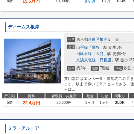
15.5
万円
0ヶ月
8階
10,000円
1ヶ月
1LDK
ディームス根岸
東京都
台東区
根岸
３丁目
住所
交通
山手線
「
鶯谷
」駅 徒歩3分
日比谷線
「
入谷
」駅 徒歩8分
京浜東北線
「
日暮里
」駅 徒歩13
築2年
7階建
鉄筋
築年
階数
構造
共用部にはエレベータ・敷地内ごみ置き
ます。駅まで歩いてアクセスできる、徒
らは...
所在階
賃料
管理費・共益費
敷金
礼金
間取り
22.4
万円
5階
20,000円
1ヶ月
1ヶ月
2LDK
4
ミラ・アルーア