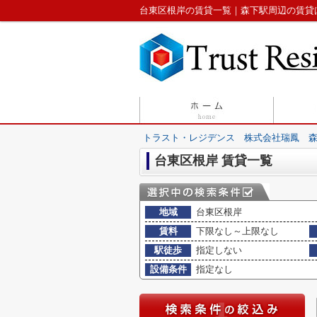
台東区根岸の賃貸一覧｜森下駅周辺の賃貸
トラスト・レジデンス 株式会社瑞鳳 
台東区根岸 賃貸一覧
地域
台東区根岸
賃料
下限なし～上限なし
駅徒歩
指定しない
設備条件
指定なし