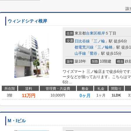
該
ウィンドシティ根岸
東京都
台東区
根岸
５丁目
住所
交通
日比谷線
「
三ノ輪
」駅 徒歩6分
都電荒川線
「
三ノ輪橋
」駅 徒歩1
山手線
「
鶯谷
」駅 徒歩15分
築18年
10階建
鉄
築年
階数
構造
ワイズマート 三ノ輪店まで徒歩6分で
ータなどが揃っております。こちらはマ
6分...
所在階
賃料
管理費・共益費
敷金
礼金
間取り
11
万円
0ヶ月
3階
10,000円
1ヶ月
1LDK
3
M・Iビル