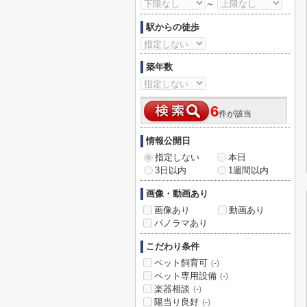
～
駅からの徒歩
築年数
6
件が該当
情報公開日
指定しない
本日
3日以内
1週間以内
画像・動画あり
画像あり
動画あり
パノラマあり
こだわり条件
ペット飼育可
(-)
ペット専用設備
(-)
楽器相談
(-)
陽当り良好
(-)