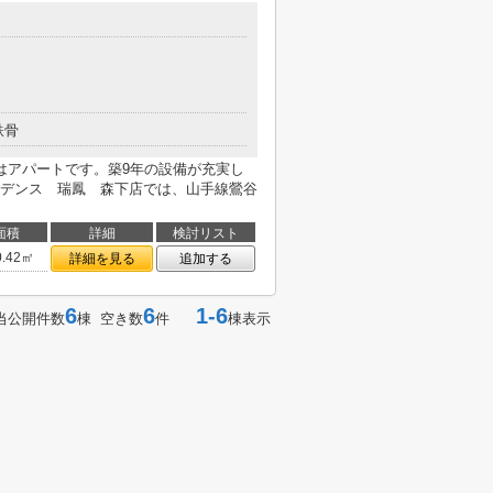
鉄骨
はアパートです。築9年の設備が充実し
デンス 瑞鳳 森下店では、山手線鶯谷
面積
詳細
検討リスト
0.42㎡
詳細を見る
追加する
6
6
1-6
当公開件数
棟 空き数
件
棟表示