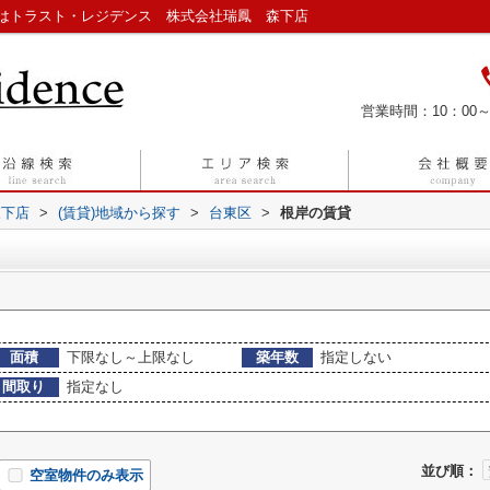
はトラスト・レジデンス 株式会社瑞鳳 森下店
営業時間：10：00～
森下店
>
(賃貸)地域から探す
>
台東区
>
根岸の賃貸
面積
下限なし～上限なし
築年数
指定しない
間取り
指定なし
並び順：
空室物件のみ表示