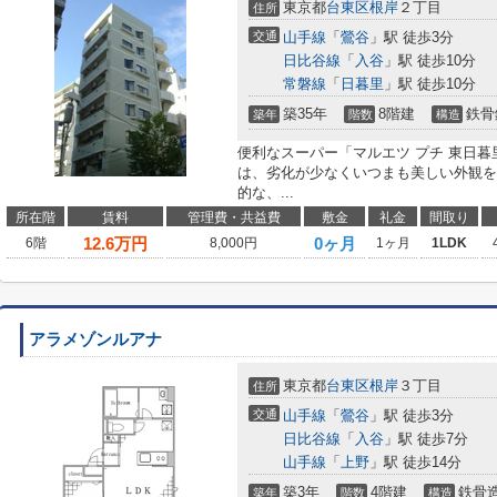
東京都
台東区
根岸
２丁目
住所
交通
山手線
「
鶯谷
」駅 徒歩3分
日比谷線
「
入谷
」駅 徒歩10分
常磐線
「
日暮里
」駅 徒歩10分
築35年
8階建
鉄骨
築年
階数
構造
便利なスーパー「マルエツ プチ 東日暮
は、劣化が少なくいつまも美しい外観を
的な、...
所在階
賃料
管理費・共益費
敷金
礼金
間取り
12.6
万円
0ヶ月
6階
8,000円
1ヶ月
1LDK
アラメゾンルアナ
東京都
台東区
根岸
３丁目
住所
交通
山手線
「
鶯谷
」駅 徒歩3分
日比谷線
「
入谷
」駅 徒歩7分
山手線
「
上野
」駅 徒歩14分
築3年
4階建
鉄骨
築年
階数
構造