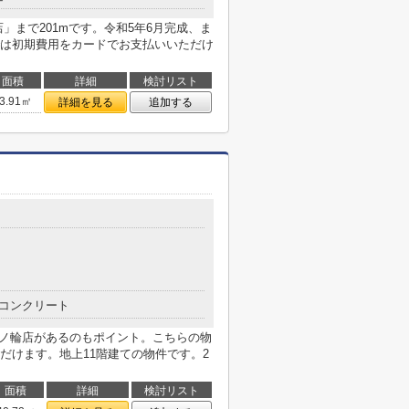
」まで201mです。令和5年6月完成、ま
は初期費用をカードでお支払いいただけ
面積
詳細
検討リスト
3.91㎡
詳細を見る
追加する
コンクリート
三ノ輪店があるのもポイント。こちらの物
だけます。地上11階建ての物件です。2
面積
詳細
検討リスト