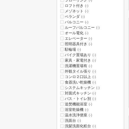
フローリング
(-)
ロフト付き
(-)
メゾネット
(-)
ベランダ
(-)
バルコニー
(-)
ルーフバルコニー
(-)
オール電化
(-)
エレベーター
(-)
照明器具付き
(-)
駐輪場
(-)
バイク置場あり
(-)
家具・家電付き
(-)
洗濯機置場有
(-)
外観タイル張り
(-)
コンロ２口以上
(-)
食器洗い乾燥機
(-)
システムキッチン
(-)
対面式キッチン
(-)
バス・トイレ別
(-)
追焚機能浴室
(-)
浴室乾燥機
(-)
温水洗浄便座
(-)
洗面台
(-)
洗髪洗面化粧台
(-)