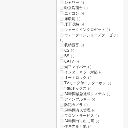
シャワー
(-)
独立洗面台
(-)
エアコン
(-)
床暖房
(-)
床下収納
(-)
ウォークインクロゼット
(-)
ウォークインシューズクロゼット
(-)
収納豊富
(-)
CS
(-)
BS
(-)
CATV
(-)
光ファイバー
(-)
インターネット対応
(-)
オートロック
(-)
TVモニタ付インターホン
(-)
宅配ボックス
(-)
24時間緊急通報システム
(-)
ディンプルキー
(-)
防犯カメラ
(-)
24時間有人管理
(-)
フロントサービス
(-)
24時間ゴミ出し可
(-)
住戸内覧可能
(-)