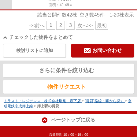
面積：41.49㎡
該当公開件数
42
棟 空き数
45
件
1-20
棟表示
1
2
3
<<前へ
次へ>>
最初
チェックした物件をまとめて
検討リストに追加
お問い合わせ
さらに条件を絞り込む
物件リクエスト
トラスト・レジデンス 株式会社瑞鳳 森下店
>
(賃貸)路線・駅から探す
>
京
成電鉄京成押上線
>
押上駅の賃貸
ページトップに戻る
営業時間:10：00～19：00