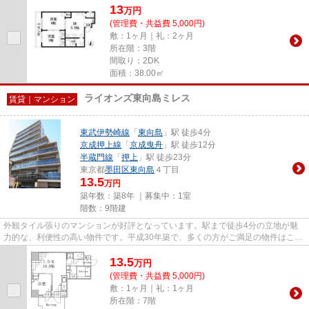
13
万
円
(管理費・共益費 5,000円)
敷：1ヶ月｜礼：2ヶ月
所在階：3階
間取り：2DK
面積：38.00㎡
ライオンズ東向島ミレス
賃貸｜マンション
東武伊勢崎線
「
東向島
」駅 徒歩4分
京成押上線
「
京成曳舟
」駅 徒歩12分
半蔵門線
「
押上
」駅 徒歩23分
東京都
墨田区
東向島
４丁目
13.5
万円
築年数：築8年 ｜募集中：
1室
階数：9階建
外観タイル張りのマンションが好評となっています。駅まで徒歩4分の立地が魅
力的な、利便性の高い物件です。平成30年築で、多くの方がご満足の物件はこち
らです。より詳しい情報や内見...
13.5
万
円
(管理費・共益費 5,000円)
敷：1ヶ月｜礼：1ヶ月
所在階：7階