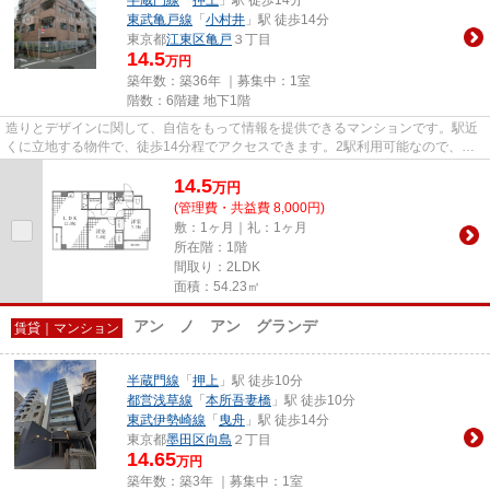
東武亀戸線
「
小村井
」駅 徒歩14分
東京都
江東区
亀戸
３丁目
14.5
万円
築年数：築36年 ｜募集中：
1室
階数：6階建 地下1階
造りとデザインに関して、自信をもって情報を提供できるマンションです。駅近
くに立地する物件で、徒歩14分程でアクセスできます。2駅利用可能なので、用
途や行き先に応じて経路を選択...
14.5
万
円
(管理費・共益費 8,000円)
敷：1ヶ月｜礼：1ヶ月
所在階：1階
間取り：2LDK
面積：54.23㎡
アン ノ アン グランデ
賃貸｜マンション
半蔵門線
「
押上
」駅 徒歩10分
都営浅草線
「
本所吾妻橋
」駅 徒歩10分
東武伊勢崎線
「
曳舟
」駅 徒歩14分
東京都
墨田区
向島
２丁目
14.65
万円
築年数：築3年 ｜募集中：
1室