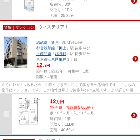
所在階：3階
間取り：1DK
面積：25.29㎡
ウィステリアⅠ
賃貸｜マンション
総武線
「
亀戸
」駅 徒歩14分
都営浅草線
「
押上
」駅 徒歩14分
半蔵門線
「
錦糸町
」駅 徒歩15分
東京都
江東区
亀戸
３丁目
12
万円
築年数：築32年 ｜募集中：
1室
階数：4階建
近くに駅が2つあるため、用途や行き先に応じて駅を選べる物件です。こちらの
物件はマンションです。この物件は駅まで徒歩14分の立地です。より詳しい情報
や内見のご予約はトラスト・レ...
12
万
円
(管理費・共益費 5,000円)
敷：0.5ヶ月｜礼：1.5ヶ月
所在階：1階
間取り：1LDK
面積：40.60㎡