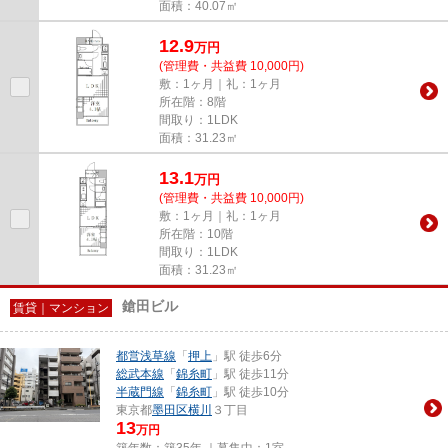
面積：40.07㎡
12.9
万
円
(管理費・共益費 10,000円)
敷：1ヶ月｜礼：1ヶ月
所在階：8階
間取り：1LDK
面積：31.23㎡
13.1
万
円
(管理費・共益費 10,000円)
敷：1ヶ月｜礼：1ヶ月
所在階：10階
間取り：1LDK
面積：31.23㎡
鎗田ビル
賃貸｜マンション
都営浅草線
「
押上
」駅 徒歩6分
総武本線
「
錦糸町
」駅 徒歩11分
半蔵門線
「
錦糸町
」駅 徒歩10分
東京都
墨田区
横川
３丁目
13
万円
築年数：築35年 ｜募集中：
1室