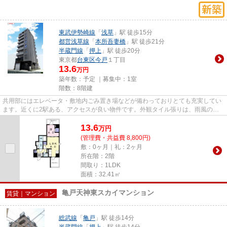
東武伊勢崎線
「
浅草
」駅 徒歩15分
都営浅草線
「
本所吾妻橋
」駅 徒歩21分
半蔵門線
「
押上
」駅 徒歩20分
東京都
台東区
今戸
１丁目
13.6
万円
築年数：予定 ｜募集中：
1室
階数：8階建
共用部にはエレベータ・敷地内ごみ置き場などが備わっておりとても充実してい
ます。近くに2駅ある、アクセスが良い物件です。外観タイル張りは、雨風の侵
入を防ぎ骨組みを守ってくれま...
13.6
万
円
(管理費・共益費 8,800円)
敷：0ヶ月｜礼：2ヶ月
所在階：2階
間取り：1LDK
面積：32.41㎡
亀戸天神東スカイマンション
賃貸｜マンション
総武線
「
亀戸
」駅 徒歩14分
半蔵門線
「
押上
」駅 徒歩14分