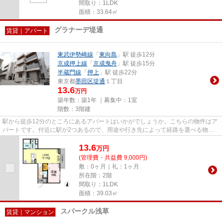
間取り：1LDK
面積：33.64㎡
グラナーデ堤通
賃貸｜アパート
東武伊勢崎線
「
東向島
」駅 徒歩12分
京成押上線
「
京成曳舟
」駅 徒歩15分
半蔵門線
「
押上
」駅 徒歩22分
東京都
墨田区
堤通
１丁目
13.6
万円
築年数：築1年 ｜募集中：
1室
階数：3階建
駅から徒歩12分のところにあるアパートはいかがでしょうか。こちらの物件はア
パートです。付近に駅が2つあるので、用途や行き先によって経路を選べる物件
です。敷地内ごみ置き場がある...
13.6
万
円
(管理費・共益費 9,000円)
敷：0ヶ月｜礼：1ヶ月
所在階：2階
間取り：1LDK
面積：39.03㎡
スパークル浅草
賃貸｜マンション