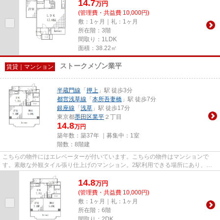
14.7
万
円
(管理費・共益費 10,000円)
敷：1ヶ月｜礼：1ヶ月
所在階：3階
間取り：1LDK
面積：38.22㎡
ストークメゾン業平
賃貸｜マンション
半蔵門線
「
押上
」駅 徒歩3分
都営浅草線
「
本所吾妻橋
」駅 徒歩7分
銀座線
「
浅草
」駅 徒歩17分
東京都
墨田区
業平
２丁目
14.8
万円
築年数：築37年 ｜募集中：
1室
階数：8階建
こちらの物件にはエレベーターが付いています。こちらの物件はマンションで
す。素敵な外観タイル張り仕上げのマンション。2駅利用できる場所にあり、行
き先に応じて乗車駅の使い分けが...
14.8
万
円
(管理費・共益費 10,000円)
敷：1ヶ月｜礼：1ヶ月
所在階：6階
間取り：2DK