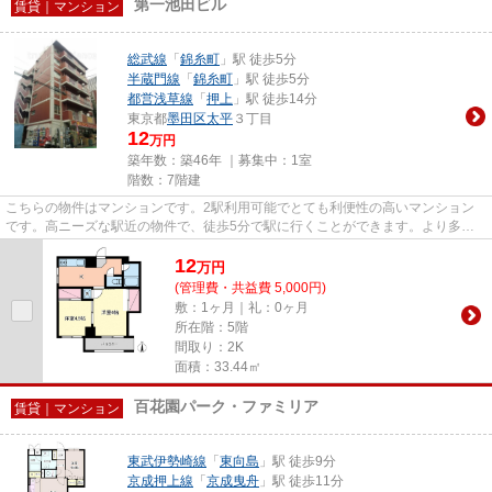
第一池田ビル
賃貸｜マンション
総武線
「
錦糸町
」駅 徒歩5分
半蔵門線
「
錦糸町
」駅 徒歩5分
都営浅草線
「
押上
」駅 徒歩14分
東京都
墨田区
太平
３丁目
12
万円
築年数：築46年 ｜募集中：
1室
階数：7階建
こちらの物件はマンションです。2駅利用可能でとても利便性の高いマンション
です。高ニーズな駅近の物件で、徒歩5分で駅に行くことができます。より多く
の不動産情報をお求めなら、ま...
12
万
円
(管理費・共益費 5,000円)
敷：1ヶ月｜礼：0ヶ月
所在階：5階
間取り：2K
面積：33.44㎡
百花園パーク・ファミリア
賃貸｜マンション
東武伊勢崎線
「
東向島
」駅 徒歩9分
京成押上線
「
京成曳舟
」駅 徒歩11分