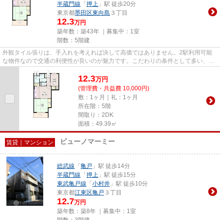
半蔵門線
「
押上
」駅 徒歩20分
東京都
墨田区
東向島
３丁目
12.3
万円
築年数：築43年 ｜募集中：
1室
階数：5階建
外観タイル張りは、手入れを考えれば決して高価ではありません。2駅利用可能
な物件なので交通の利便性が良いのが魅力です。こだわりの条件として多い、駅
徒歩9分の物件です。防犯対策...
12.3
万
円
(管理費・共益費 10,000円)
敷：1ヶ月｜礼：1ヶ月
所在階：5階
間取り：2DK
面積：49.39㎡
ビューノマーミー
賃貸｜マンション
総武線
「
亀戸
」駅 徒歩14分
半蔵門線
「
押上
」駅 徒歩15分
東武亀戸線
「
小村井
」駅 徒歩10分
東京都
江東区
亀戸
３丁目
12.7
万円
築年数：築8年 ｜募集中：
1室
階数：3階建