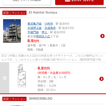
El Habitat Sumiya
賃貸｜マンション
東武亀戸線
「
小村井
」駅 徒歩6分
京成押上線
「
京成曳舟
」駅 徒歩13分
半蔵門線
「
押上
」駅 徒歩20分
東京都
墨田区
八広
２丁目
8.9
万円
築年数：築7年 ｜募集中：
1室
階数：5階建
目立つ外観と洗練された設計の内装を持つデザイナーズ。こちらの物件はマンシ
ョンです。しっかりとした造りが自慢の築7年のマンション。2駅利用可能で利便
性の高い物件です。トラスト...
8.9
万
円
(管理費・共益費 8,000円)
敷：0ヶ月｜礼：1ヶ月
所在階：3階
間取り：1LDK
面積：32.10㎡
SHINO36BLDG
賃貸｜マンション