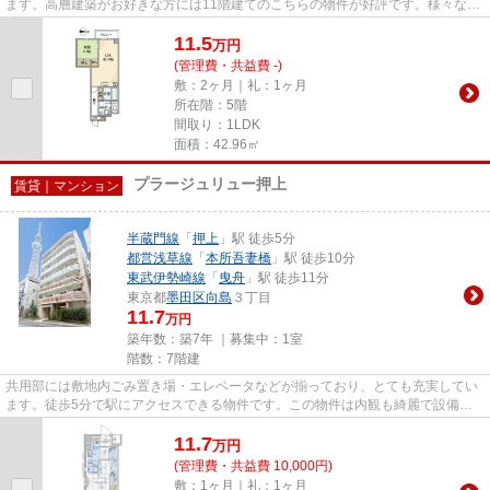
ます。高層建築がお好きな方には11階建てのこちらの物件が好評です。様々な場
所へのアクセスがしやすくな...
11.5
万
円
(管理費・共益費 -)
敷：2ヶ月｜礼：1ヶ月
所在階：5階
間取り：1LDK
面積：42.96㎡
プラージュリュー押上
賃貸｜マンション
半蔵門線
「
押上
」駅 徒歩5分
都営浅草線
「
本所吾妻橋
」駅 徒歩10分
東武伊勢崎線
「
曳舟
」駅 徒歩11分
東京都
墨田区
向島
３丁目
11.7
万円
築年数：築7年 ｜募集中：
1室
階数：7階建
共用部には敷地内ごみ置き場・エレベータなどが揃っており、とても充実してい
ます。徒歩5分で駅にアクセスできる物件です。この物件は内観も綺麗で設備も
充実した、平成31年築となって...
11.7
万
円
(管理費・共益費 10,000円)
敷：1ヶ月｜礼：1ヶ月