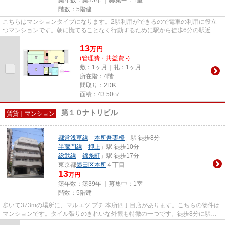
階数：5階建
こちらはマンションタイプになります。2駅利用ができるので電車の利用に役立
つマンションです。朝に慌てることなく行動するために駅から徒歩6分の駅近マ
ンションはいかがでしょうか。...
13
万
円
(管理費・共益費 -)
敷：1ヶ月｜礼：1ヶ月
所在階：4階
間取り：2DK
面積：43.50㎡
第１０ナトリビル
賃貸｜マンション
都営浅草線
「
本所吾妻橋
」駅 徒歩8分
半蔵門線
「
押上
」駅 徒歩10分
総武線
「
錦糸町
」駅 徒歩17分
東京都
墨田区
本所
４丁目
13
万円
築年数：築39年 ｜募集中：
1室
階数：5階建
歩いて373mの場所に、マルエツ プチ 本所四丁目店があります。こちらの物件は
マンションです。タイル張りのきれいな外観も特徴の一つです。徒歩8分に駅の
ある、ニーズの高い物件です。...