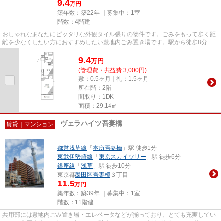
9.4
万円
築年数：築22年 ｜募集中：
1室
階数：4階建
おしゃれなあなたにピッタリな外観タイル張りの物件です。ごみをもって歩く距
離を少なくしたい方におすすめしたい敷地内ごみ置き場です。駅から徒歩8分に
ある物件なので、電車利用が多...
9.4
万
円
(管理費・共益費 3,000円)
敷：0.5ヶ月｜礼：1.5ヶ月
所在階：2階
間取り：1DK
面積：29.14㎡
ヴェラハイツ吾妻橋
賃貸｜マンション
都営浅草線
「
本所吾妻橋
」駅 徒歩1分
東武伊勢崎線
「
東京スカイツリー
」駅 徒歩6分
銀座線
「
浅草
」駅 徒歩10分
東京都
墨田区
吾妻橋
３丁目
11.5
万円
築年数：築39年 ｜募集中：
1室
階数：11階建
共用部には敷地内ごみ置き場・エレベータなどが揃っており、とても充実してい