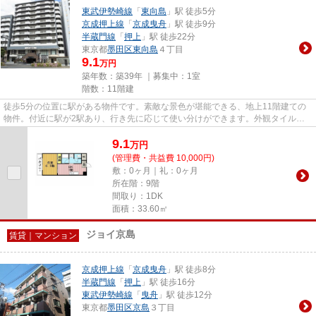
東武伊勢崎線
「
東向島
」駅 徒歩5分
京成押上線
「
京成曳舟
」駅 徒歩9分
半蔵門線
「
押上
」駅 徒歩22分
東京都
墨田区
東向島
４丁目
9.1
万円
築年数：築39年 ｜募集中：
1室
階数：11階建
徒歩5分の位置に駅がある物件です。素敵な景色が堪能できる、地上11階建ての
物件。付近に駅が2駅あり、行き先に応じて使い分けができます。外観タイル張
りのマンションは、素敵でオシ...
9.1
万
円
(管理費・共益費 10,000円)
敷：0ヶ月｜礼：0ヶ月
所在階：9階
間取り：1DK
面積：33.60㎡
ジョイ京島
賃貸｜マンション
京成押上線
「
京成曳舟
」駅 徒歩8分
半蔵門線
「
押上
」駅 徒歩16分
東武伊勢崎線
「
曳舟
」駅 徒歩12分
東京都
墨田区
京島
３丁目