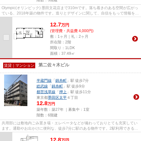
Olympic(オリンピック) 墨田文花店まで310mです。落ち着きのある空間が広がっ
ている、2018年築の物件です。造りとデザインに関して、自信をもって情報を提
供できるマンションです。敷...
12.7
万
円
(管理費・共益費 4,000円)
敷：1ヶ月｜礼：2ヶ月
所在階：2階
間取り：1LDK
面積：37.49㎡
第二佐々木ビル
賃貸｜マンション
半蔵門線
「
錦糸町
」駅 徒歩7分
総武線
「
錦糸町
」駅 徒歩9分
都営浅草線
「
押上
」駅 徒歩11分
東京都
墨田区
太平
４丁目
12.8
万円
築年数：築27年 ｜募集中：
1室
階数：6階建
共用部には敷地内ごみ置き場・エレベータなどが備わっておりとても充実してい
ます。通勤やお出かけに便利な、徒歩7分に駅のある物件です。2駅利用できる場
所にあるので利便性が高いで...
12.8
万
円