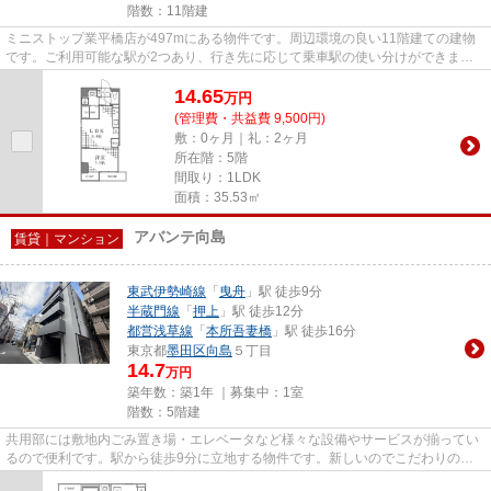
階数：11階建
ミニストップ業平橋店が497mにある物件です。周辺環境の良い11階建ての建物
です。ご利用可能な駅が2つあり、行き先に応じて乗車駅の使い分けができま
す。外観タイル張りは、雨風の侵入...
14.65
万
円
(管理費・共益費 9,500円)
敷：0ヶ月｜礼：2ヶ月
所在階：5階
間取り：1LDK
面積：35.53㎡
アバンテ向島
賃貸｜マンション
東武伊勢崎線
「
曳舟
」駅 徒歩9分
半蔵門線
「
押上
」駅 徒歩12分
都営浅草線
「
本所吾妻橋
」駅 徒歩16分
東京都
墨田区
向島
５丁目
14.7
万円
築年数：築1年 ｜募集中：
1室
階数：5階建
共用部には敷地内ごみ置き場・エレベータなど様々な設備やサービスが揃ってい
るので便利です。駅から徒歩9分に立地する物件です。新しいのでこだわりの多
い方にもおすすめの築浅物件で...