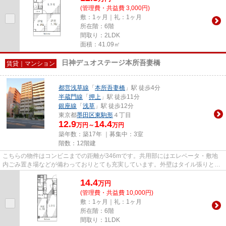
(管理費・共益費 3,000円)
敷：1ヶ月｜礼：1ヶ月
所在階：6階
間取り：2LDK
面積：41.09㎡
日神デュオステージ本所吾妻橋
賃貸｜マンション
都営浅草線
「
本所吾妻橋
」駅 徒歩4分
半蔵門線
「
押上
」駅 徒歩11分
銀座線
「
浅草
」駅 徒歩12分
東京都
墨田区
東駒形
４丁目
12.9
14.4
万円～
万円
築年数：築17年 ｜募集中：
3室
階数：12階建
こちらの物件はコンビニまでの距離が346mです。共用部にはエレベータ・敷地
内ごみ置き場などが備わっておりとても充実しています。外壁はタイル張りとな
っていて、きれいな外観をして...
14.4
万
円
(管理費・共益費 10,000円)
敷：1ヶ月｜礼：1ヶ月
所在階：6階
間取り：1LDK