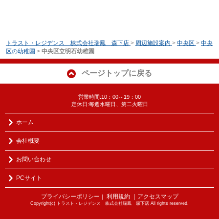
トラスト・レジデンス 株式会社瑞鳳 森下店
>
周辺施設案内
>
中央区
>
中央
区の幼稚園
>
中央区立明石幼稚園
ページトップに戻る
営業時間:10：00～19：00
定休日:毎週水曜日、第二火曜日
ホーム
会社概要
お問い合わせ
PCサイト
プライバシーポリシー
利用規約
｜アクセスマップ
｜
Copyright(c) トラスト・レジデンス 株式会社瑞鳳 森下店 All rights reserved.