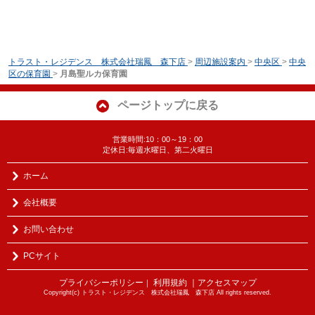
トラスト・レジデンス 株式会社瑞鳳 森下店
>
周辺施設案内
>
中央区
>
中央
区の保育園
>
月島聖ルカ保育園
ページトップに戻る
営業時間:10：00～19：00
定休日:毎週水曜日、第二火曜日
ホーム
会社概要
お問い合わせ
PCサイト
プライバシーポリシー
利用規約
｜アクセスマップ
｜
Copyright(c) トラスト・レジデンス 株式会社瑞鳳 森下店 All rights reserved.