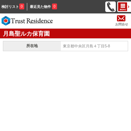
0
0
検討リスト
最近見た物件
お問合せ
月島聖ルカ保育園
所在地
東京都中央区月島４丁目5-8