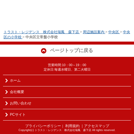
トラスト・レジデンス 株式会社瑞鳳 森下店
>
周辺施設案内
>
中央区
>
中央
区の小学校
>
中央区立常盤小学校
ページトップに戻る
営業時間:10：00～19：00
定休日:毎週水曜日、第二火曜日
ホーム
会社概要
お問い合わせ
PCサイト
プライバシーポリシー
利用規約
｜アクセスマップ
｜
Copyright(c) トラスト・レジデンス 株式会社瑞鳳 森下店 All rights reserved.