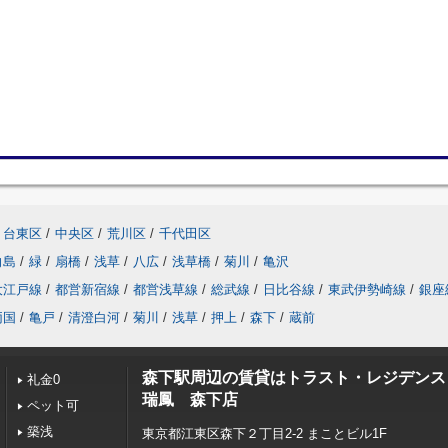
台東区
/
中央区
/
荒川区
/
千代田区
向島
/
緑
/
扇橋
/
浅草
/
八広
/
浅草橋
/
菊川
/
亀沢
大江戸線
/
都営新宿線
/
都営浅草線
/
総武線
/
日比谷線
/
東武伊勢崎線
/
銀座
両国
/
亀戸
/
清澄白河
/
菊川
/
浅草
/
押上
/
森下
/
蔵前
森下駅周辺の賃貸はトラスト・レジデンス
礼金0
瑞鳳 森下店
ペット可
築浅
東京都江東区森下２丁目2-2 まことビル1F