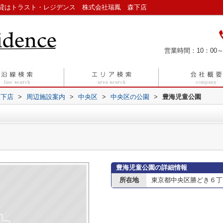
貸はトラスト・レジデンス 株式会社瑞鳳 森下店
営業時間：10：00～
森下店
>
周辺施設案内
>
中央区
>
中央区の公園
>
豊海児童公園
豊海児童公園の詳細情報
所在地
東京都中央区勝どき６丁目