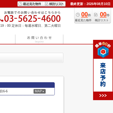
最終更新：2026年08月10日
00
00
件
件
最近見た物件
検討リスト
19：00
定休日：毎週水曜日、第二火曜日
6-6
MAP
▼