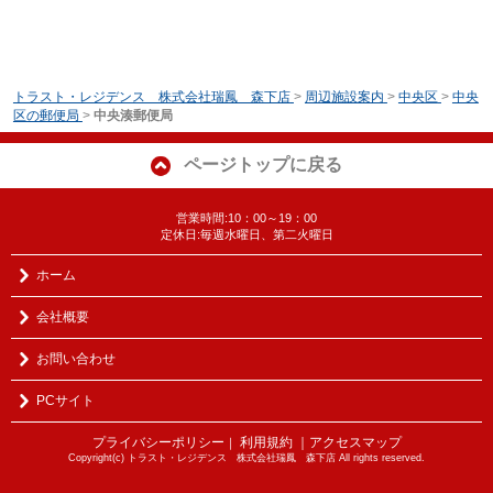
トラスト・レジデンス 株式会社瑞鳳 森下店
>
周辺施設案内
>
中央区
>
中央
区の郵便局
>
中央湊郵便局
ページトップに戻る
営業時間:10：00～19：00
定休日:毎週水曜日、第二火曜日
ホーム
会社概要
お問い合わせ
PCサイト
プライバシーポリシー
利用規約
｜アクセスマップ
｜
Copyright(c) トラスト・レジデンス 株式会社瑞鳳 森下店 All rights reserved.