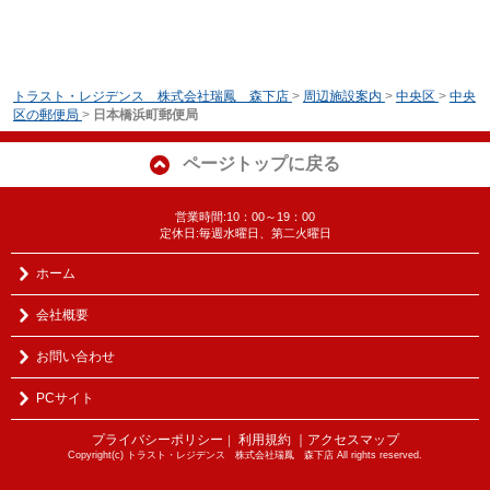
トラスト・レジデンス 株式会社瑞鳳 森下店
>
周辺施設案内
>
中央区
>
中央
区の郵便局
>
日本橋浜町郵便局
ページトップに戻る
営業時間:10：00～19：00
定休日:毎週水曜日、第二火曜日
ホーム
会社概要
お問い合わせ
PCサイト
プライバシーポリシー
利用規約
｜アクセスマップ
｜
Copyright(c) トラスト・レジデンス 株式会社瑞鳳 森下店 All rights reserved.