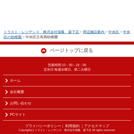
トラスト・レジデンス 株式会社瑞鳳 森下店
>
周辺施設案内
>
中央区
>
中央
区の幼稚園
>
中央区立有馬幼稚園
ページトップに戻る
営業時間:10：00～19：00
定休日:毎週水曜日、第二火曜日
ホーム
会社概要
お問い合わせ
PCサイト
プライバシーポリシー
利用規約
｜アクセスマップ
｜
Copyright(c) トラスト・レジデンス 株式会社瑞鳳 森下店 All rights reserved.