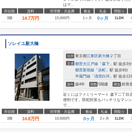
はマ...
所在階
賃料
管理費・共益費
敷金
礼金
間取り
14.7
万円
0ヶ月
3階
15,000円
1ヶ月
1LDK
ソレイユ新大橋
東京都
江東区
新大橋
２丁目
住所
交通
都営大江戸線
「
森下
」駅 徒歩3分
都営新宿線
「
浜町
」駅 徒歩9分
半蔵門線
「
清澄白河
」駅 徒歩12
築4年
5階建
鉄骨
築年
階数
構造
近くにはファミリーマート 森下二丁目店
便利です。防犯対策もバッチリなマンシ
で...
所在階
賃料
管理費・共益費
敷金
礼金
間取り
14.8
万円
0ヶ月
3階
10,000円
2ヶ月
1LDK