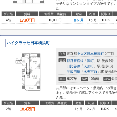
ッチリなマンションタイプの物件です。
た...
所在階
賃料
管理費・共益費
敷金
礼金
間取り
17.9
万円
0ヶ月
4階
10,000円
1ヶ月
1LDK
ハイクラッセ日本橋浜町
東京都
中央区
日本橋浜町
２丁目
住所
交通
都営新宿線
「
浜町
」駅 徒歩4分
日比谷線
「
人形町
」駅 徒歩6分
半蔵門線
「
水天宮前
」駅 徒歩6分
築27年
10階建
鉄
築年
階数
構造
共用部にはエレベータ・敷地内ごみ置き
ます。徒歩4分で駅にアクセスできる物
き先...
所在階
賃料
管理費・共益費
敷金
礼金
間取り
18.4
万円
2階
-
1ヶ月
2ヶ月
1LDK
4