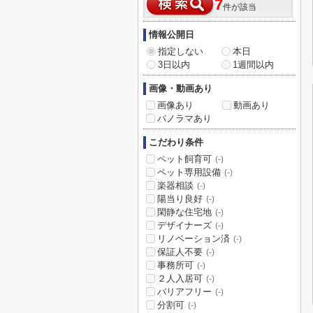
7
件が該当
情報公開日
指定しない
本日
3日以内
1週間以内
画像・動画あり
画像あり
動画あり
パノラマあり
こだわり条件
ペット飼育可
(-)
ペット専用設備
(-)
楽器相談
(-)
陽当り良好
(-)
閑静な住宅地
(-)
デザイナーズ
(-)
リノベーション済
(-)
保証人不要
(-)
事務所可
(-)
２人入居可
(-)
バリアフリー
(-)
分割可
(-)