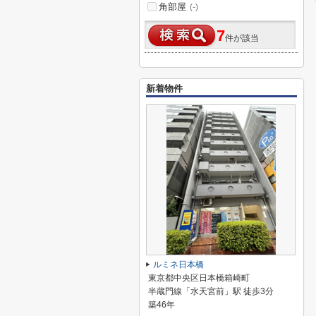
角部屋
(-)
7
件が該当
新着物件
ルミネ日本橋
東京都中央区日本橋箱崎町
半蔵門線「水天宮前」駅 徒歩3分
築46年