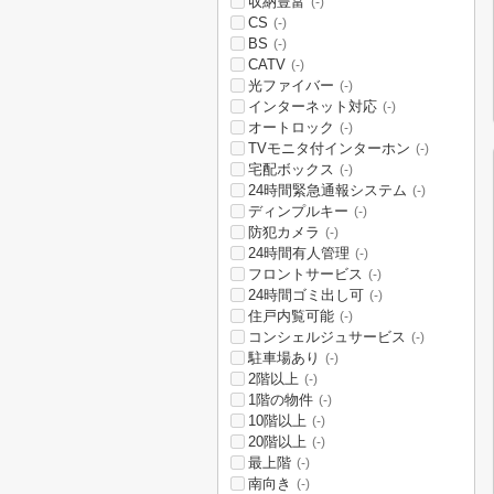
収納豊富
(-)
CS
(-)
BS
(-)
CATV
(-)
光ファイバー
(-)
インターネット対応
(-)
オートロック
(-)
TVモニタ付インターホン
(-)
宅配ボックス
(-)
24時間緊急通報システム
(-)
ディンプルキー
(-)
防犯カメラ
(-)
24時間有人管理
(-)
フロントサービス
(-)
24時間ゴミ出し可
(-)
住戸内覧可能
(-)
コンシェルジュサービス
(-)
駐車場あり
(-)
2階以上
(-)
1階の物件
(-)
10階以上
(-)
20階以上
(-)
最上階
(-)
南向き
(-)