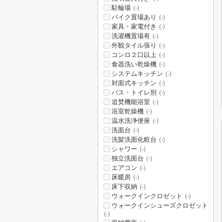
駐輪場
(-)
バイク置場あり
(-)
家具・家電付き
(-)
洗濯機置場有
(-)
外観タイル張り
(-)
コンロ２口以上
(-)
食器洗い乾燥機
(-)
システムキッチン
(-)
対面式キッチン
(-)
バス・トイレ別
(-)
追焚機能浴室
(-)
浴室乾燥機
(-)
温水洗浄便座
(-)
洗面台
(-)
洗髪洗面化粧台
(-)
シャワー
(-)
独立洗面台
(-)
エアコン
(-)
床暖房
(-)
床下収納
(-)
ウォークインクロゼット
(-)
ウォークインシューズクロゼット
(-)