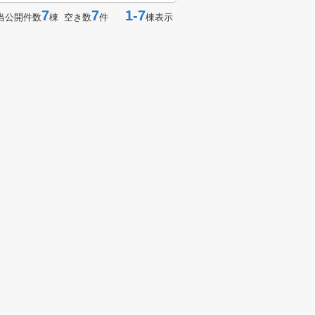
7
7
1-7
当公開件数
棟 空き数
件
棟表示