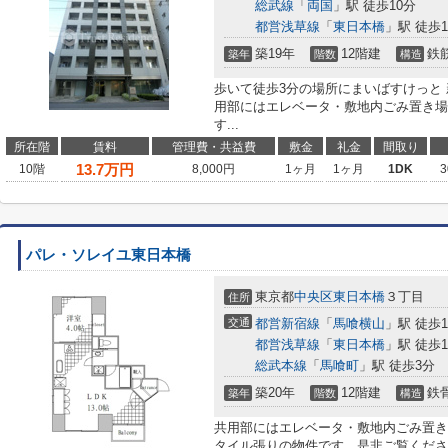
総武線
「
両国
」駅 徒歩10分
都営浅草線
「
東日本橋
」駅 徒歩1
築19年
12階建
鉄
築年
階数
構造
歩いて徒歩3分の場所にまいばすけっと
用部にはエレベータ・敷地内ごみ置き場
す...
所在階
賃料
管理費・共益費
敷金
礼金
間取り
13.7
万円
10階
8,000円
1ヶ月
1ヶ月
1DK
3
パレ・ソレイユ東日本橋
東京都
中央区
東日本橋
３丁目
住所
交通
都営新宿線
「
馬喰横山
」駅 徒歩
都営浅草線
「
東日本橋
」駅 徒歩
総武本線
「
馬喰町
」駅 徒歩3分
築20年
12階建
鉄
築年
階数
構造
共用部にはエレベータ・敷地内ごみ置き
タイル張りの物件です。是非ご覧くださ