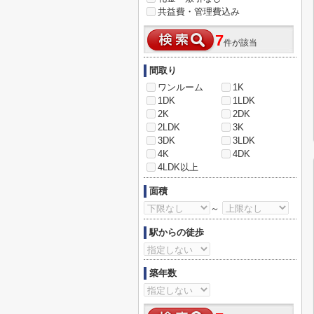
共益費・管理費込み
7
件が該当
間取り
ワンルーム
1K
1DK
1LDK
2K
2DK
2LDK
3K
3DK
3LDK
4K
4DK
4LDK以上
面積
～
駅からの徒歩
築年数