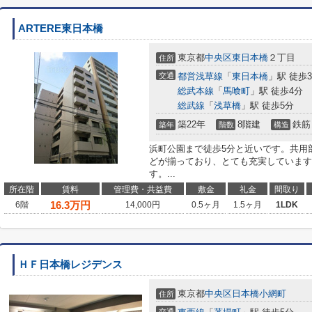
ARTERE東日本橋
東京都
中央区
東日本橋
２丁目
住所
交通
都営浅草線
「
東日本橋
」駅 徒歩
総武本線
「
馬喰町
」駅 徒歩4分
総武線
「
浅草橋
」駅 徒歩5分
築22年
8階建
鉄筋
築年
階数
構造
浜町公園まで徒歩5分と近いです。共用
どが揃っており、とても充実しています
す。...
所在階
賃料
管理費・共益費
敷金
礼金
間取り
16.3
万円
6階
14,000円
0.5ヶ月
1.5ヶ月
1LDK
ＨＦ日本橋レジデンス
東京都
中央区
日本橋小網町
住所
交通