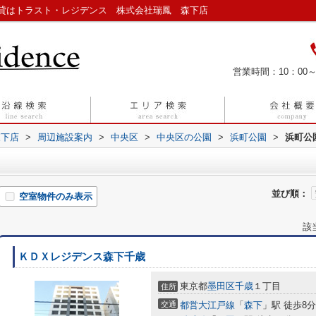
貸はトラスト・レジデンス 株式会社瑞鳳 森下店
営業時間：10：00～
森下店
>
周辺施設案内
>
中央区
>
中央区の公園
>
浜町公園
>
浜町公
並び順：
空室物件のみ表示
該
ＫＤＸレジデンス森下千歳
東京都
墨田区
千歳
１丁目
住所
交通
都営大江戸線
「
森下
」駅 徒歩8分