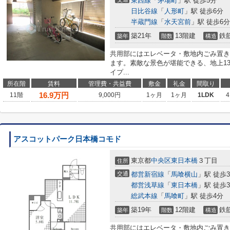
東西線
「
茅場町
」駅 徒歩5分
日比谷線
「
人形町
」駅 徒歩6分
半蔵門線
「
水天宮前
」駅 徒歩6分
築21年
13階建
鉄
築年
階数
構造
共用部にはエレベータ・敷地内ごみ置き
ます。素敵な景色が堪能できる、地上1
イプ...
所在階
賃料
管理費・共益費
敷金
礼金
間取り
16.9
万円
11階
9,000円
1ヶ月
1ヶ月
1LDK
4
アスコットパーク日本橋コモド
東京都
中央区
東日本橋
３丁目
住所
交通
都営新宿線
「
馬喰横山
」駅 徒歩
都営浅草線
「
東日本橋
」駅 徒歩
総武本線
「
馬喰町
」駅 徒歩4分
築19年
12階建
鉄
築年
階数
構造
共用部にはエレベータ・敷地内ごみ置き