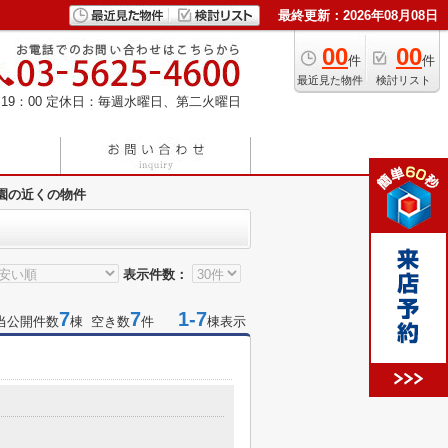
最終更新：2026年08月08日
00
00
件
件
最近見た物件
検討リスト
19：00
定休日：毎週水曜日、第二火曜日
園の近くの物件
表示件数：
7
7
1-7
当公開件数
棟 空き数
件
棟表示